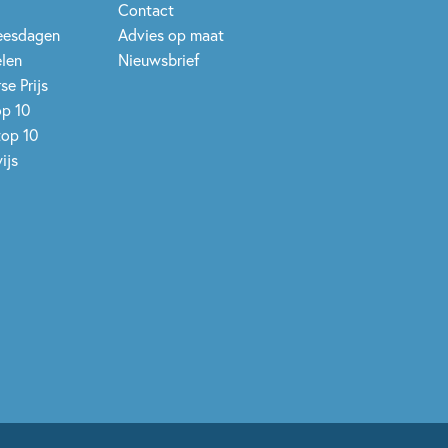
Contact
leesdagen
Advies op maat
elen
Nieuwsbrief
se Prijs
op 10
top 10
ijs