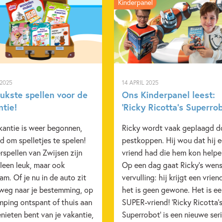
Kinderpanel
Uitgever:
Van Go
Verschijningsdatum:
15-09-
Kenmerken van dit boek
3 – 5 jaar
5 – 7 jaar
 2025
14 APRIL 2025
Prentenboeken
Sport
eukste spellen voor de
Ons Kinderpanel leest:
ntie!
‘Ricky Ricotta’s Superrob
kantie is weer begonnen,
Ricky wordt vaak geplaagd d
jd om spelletjes te spelen!
pestkoppen. Hij wou dat hij 
rspellen van Zwijsen zijn
vriend had die hem kon helpe
lleen leuk, maar ook
Op een dag gaat Ricky’s wens
am. Of je nu in de auto zit
vervulling: hij krijgt een vrien
weg naar je bestemming, op
het is geen gewone. Het is e
mping ontspant of thuis aan
SUPER-vriend! 'Ricky Ricotta'
nieten bent van je vakantie,
Superrobot' is een nieuwe ser