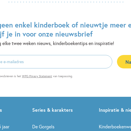
geen enkel kinderboek of nieuwtje meer 
jf je in voor onze nieuwsbrief
 elke twee weken nieuws, kinderboekentips en inspiratie!
Na
es
uwsbrieven is het
WPG Privacy Statement
van toepassing.
s
Series & karakters
Inspiratie & n
 jaar
De Gorgels
Kinderboekenw