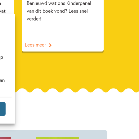
e
Benieuwd wat ons Kinderpanel
wat
van dit boek vond? Lees snel
Lees
verder!
Lees meer
op
van