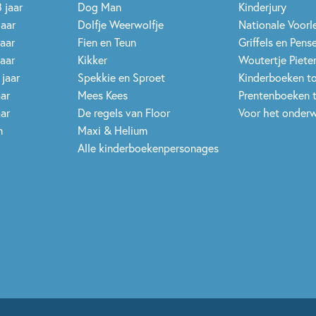
 jaar
Dog Man
Kinderjury
jaar
Dolfje Weerwolfje
Nationale Voor
jaar
Fien en Teun
Griffels en Pens
jaar
Kikker
Woutertje Pieter
 jaar
Spekkie en Sproet
Kinderboeken t
aar
Mees Kees
Prentenboeken 
aar
De regels van Floor
Voor het onderw
n
Maxi & Helium
Alle kinderboekenpersonages