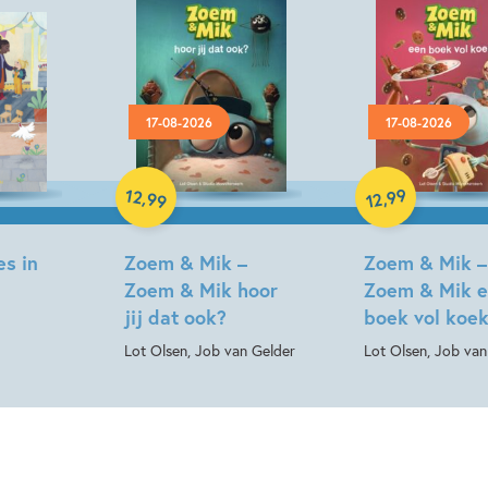
17-08-2026
17-08-2026
Hardcover
Hardcover
12
99
,
,
99
12
es in
Zoem & Mik –
Zoem & Mik –
Zoem & Mik hoor
Zoem & Mik 
jij dat ook?
boek vol koe
Lot Olsen, Job van Gelder
Lot Olsen, Job van