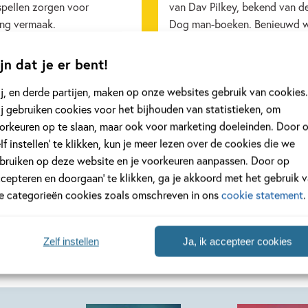
spellen zorgen voor
van Dav Pilkey, bekend van d
ang vermaak.
Dog man-boeken. Benieuwd 
ons Kinderpanel ervan vond? 
snel verder!
jn dat je er bent!
j, en derde partijen, maken op onze websites gebruik van cookies.
eer
Lees meer
j gebruiken cookies voor het bijhouden van statistieken, om
orkeuren op te slaan, maar ook voor marketing doeleinden. Door 
elf instellen’ te klikken, kun je meer lezen over de cookies die we
Bekijk alle artikelen
bruiken op deze website en je voorkeuren aanpassen. Door op
ccepteren en doorgaan’ te klikken, ga je akkoord met het gebruik 
le categorieën cookies zoals omschreven in ons
cookie statement
.
Zelf instellen
Ja, ik accepteer cookies