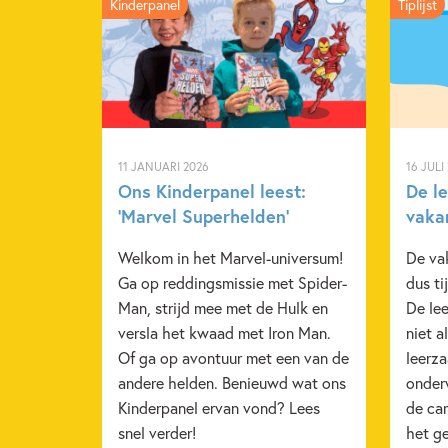
Kinderpanel
Tiplijst
11 JANUARI 2026
16 JULI
Ons Kinderpanel leest:
De l
‘Marvel Superhelden’
vaka
Welkom in het Marvel-universum!
De va
Ga op reddingsmissie met Spider-
dus ti
Man, strijd mee met de Hulk en
De lee
versla het kwaad met Iron Man.
niet a
Of ga op avontuur met een van de
leerza
andere helden. Benieuwd wat ons
onder
Kinderpanel ervan vond? Lees
de ca
snel verder!
het ge