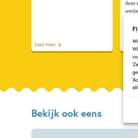
deze 
urenl
Fi
Wi
Lees meer
Lees m
Wi
vo
‘Z
ge
‘A
al
Bekijk ook eens