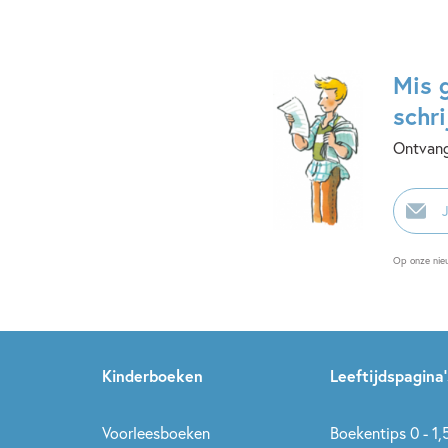
Mis 
schri
Ontvang
E-
mailadr
Op onze nie
Kinderboeken
Leeftijdspagina’
Voorleesboeken
Boekentips 0 - 1,5