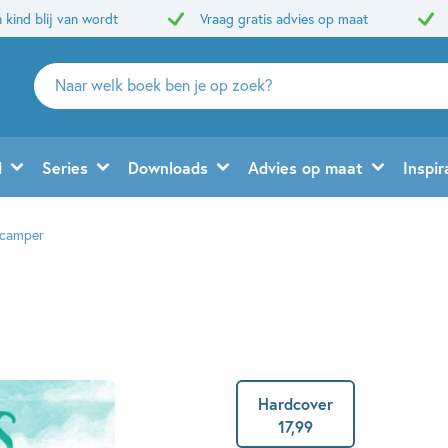
 kind blij van wordt
Vraag gratis advies op maat
Zoeken
naar
boeken,
auteurs
d
Series
Downloads
Advies op maat
Inspir
en
uitgevers
 camper
Hardcover
17
,
99