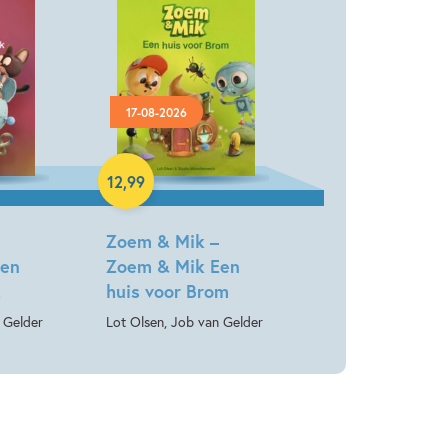
17-08-2026
Hardcover
12
,
99
Zoem & Mik –
een
Zoem & Mik Een
k
huis voor Brom
 Gelder
Lot Olsen, Job van Gelder