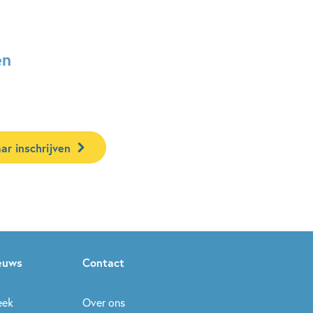
en
ar inschrijven
ieuws
Contact
eek
Over ons