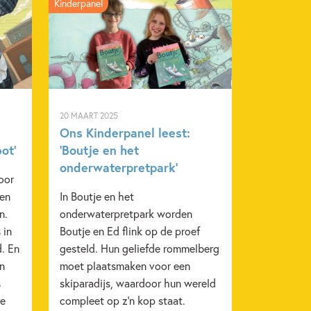
Kinderpanel
or
2023
Dagelijks leven
Familie & gezin
20 MAART 2025
Verdriet & afscheid nemen
Harry Woodgate
Ons Kinderpanel leest:
ot’
‘Boutje en het
onderwaterpretpark’
oor
een
In Boutje en het
n.
onderwaterpretpark worden
 in
Boutje en Ed flink op de proef
d. En
gesteld. Hun geliefde rommelberg
en
moet plaatsmaken voor een
s
skiparadijs, waardoor hun wereld
ie
compleet op z’n kop staat.