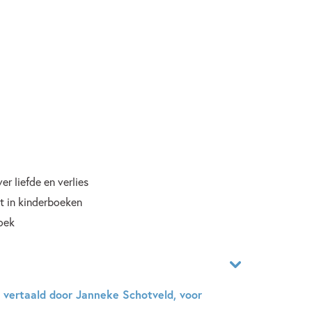
r liefde en verlies
it in kinderboeken
oek
vertaald door Janneke Schotveld, voor