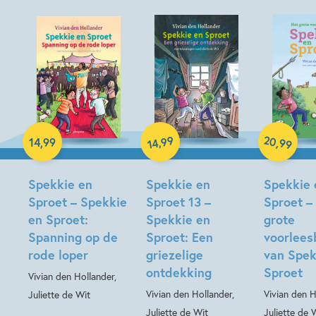
20
99
,
,
14
,
99
99
14
Hardcover
Hardcover
Hardcover
Spekkie en
Spekkie en
Spekkie 
Sproet – Spekkie
Sproet 13 –
Sproet –
en Sproet:
Spekkie en
grote
Spanning op de
Sproet: Een
voorlees
rode loper
griezelige
van Spek
ontdekking
Sproet
Vivian den Hollander,
Vivian den Hollander,
Vivian den H
Juliette de Wit
Juliette de Wit
Juliette de 