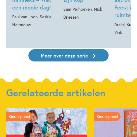
een mooie dag!
Feest in
Sam Verhoeven, Nick
ruimte
Paul van Loon, Saskia
Driessen
André Kuipe
Halfmouw
Vink
Meer over deze serie
Gerelateerde artikelen
Kinderpanel
Kinderpanel