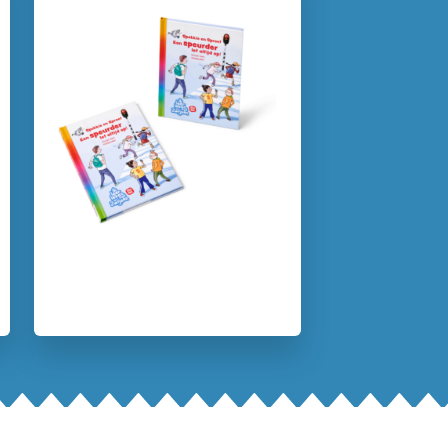
Kenmerken van dit boek
5 – 7 jaar
7 – 9 jaar
Beginnende lezer & AVI boeken
Dagelijks leven
Detective & thrillers
Op & rond school
Spanning
Woorden & taal
Vivian den Hollander
Juliette de Wit