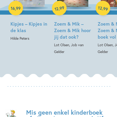
Hardcover
99
12
,
,
16
,
99
99
12
Hardcover
Hardcover
Kipjes – Kipjes in
Zoem & Mik –
Zoem & 
de klas
Zoem & Mik hoor
Zoem & 
jij dat ook?
boek vol
Hilde Peters
Lot Olsen, Job van
Lot Olsen, 
Gelder
Gelder
Mis geen enkel kinderboek