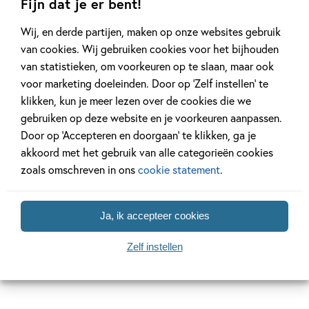
Fijn dat je er bent!
Wij, en derde partijen, maken op onze websites gebruik
van cookies. Wij gebruiken cookies voor het bijhouden
van statistieken, om voorkeuren op te slaan, maar ook
voor marketing doeleinden. Door op ‘Zelf instellen’ te
klikken, kun je meer lezen over de cookies die we
Ik leer lezen met Zwijsen
gebruiken op deze website en je voorkeuren aanpassen.
Door op ‘Accepteren en doorgaan’ te klikken, ga je
Ik leer lezen met Zwijsen" is dé succesvolle serie voor
akkoord met het gebruik van alle categorieën cookies
beginnende lezers. Nu met drie nieuwe titels op AVI E3 van
zoals omschreven in ons
cookie statement
.
bekende auteurs en illustratoren. De jonge lezer zal de
personages al snel (her)kennen... en in het hart sluiten!
Ja, ik accepteer cookies
Lees verder
Zelf instellen