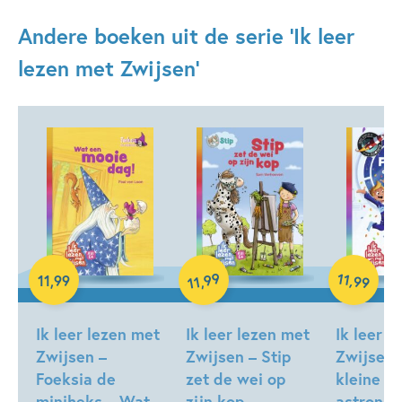
Andere boeken uit de serie 'Ik leer
lezen met Zwijsen'
99
11
,
11
,
99
,
99
11
Hardcover
Hardcover
Hardcover
Ik leer lezen met
Ik leer lezen met
Ik leer l
Zwijsen –
Zwijsen – Stip
Zwijsen 
Foeksia de
zet de wei op
kleine
miniheks – Wat
zijn kop
astronau