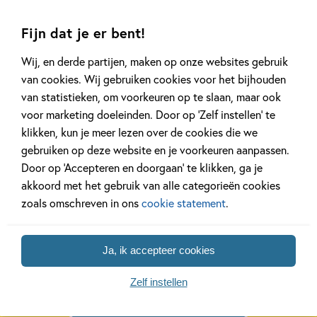
Gerelateerde artikelen
Fijn dat je er bent!
Wij, en derde partijen, maken op onze websites gebruik
Kinderpanel
Kinderpanel
van cookies. Wij gebruiken cookies voor het bijhouden
van statistieken, om voorkeuren op te slaan, maar ook
voor marketing doeleinden. Door op ‘Zelf instellen’ te
klikken, kun je meer lezen over de cookies die we
gebruiken op deze website en je voorkeuren aanpassen.
11 JANUARI 2026
22 DECEMBER 2025
Door op ‘Accepteren en doorgaan’ te klikken, ga je
Ons Kinderpanel leest:
Ons Kinderpane
akkoord met het gebruik van alle categorieën cookies
‘Marvel Superhelden’
‘Vraag het Sam
zoals omschreven in ons
cookie statement
.
Lees meer
Lees meer
Ja, ik accepteer cookies
Zelf instellen
Bekijk alle artikelen