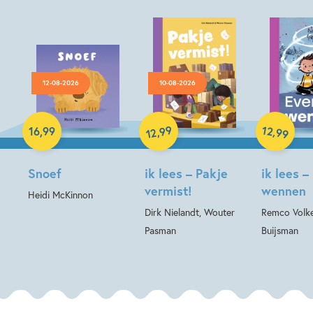
12-08-2026
10-08-2026
Hardcover
Hardcover
Hardcover
99
12
,
,
16
,
99
99
12
Snoef
ik lees – Pakje
ik lees –
vermist!
wennen
Heidi McKinnon
Dirk Nielandt, Wouter
Remco Volke
Pasman
Buijsman