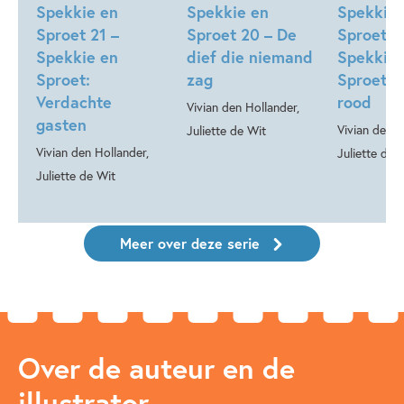
Spekkie en
Spekkie en
Spekkie 
Sproet 21 –
Sproet 20 – De
Sproet 1
Spekkie en
dief die niemand
Spekkie 
Sproet:
zag
Sproet: 
Verdachte
rood
Vivian den Hollander,
gasten
Vivian den H
Juliette de Wit
Vivian den Hollander,
Juliette de 
Juliette de Wit
Meer over deze serie
Over de auteur en de
illustrator