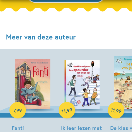
Meer van deze auteur
E-book
Hardcover
99
11
,
7
,
99
,
99
11
Hardcover
Fanti
Ik leer lezen met
De klas v