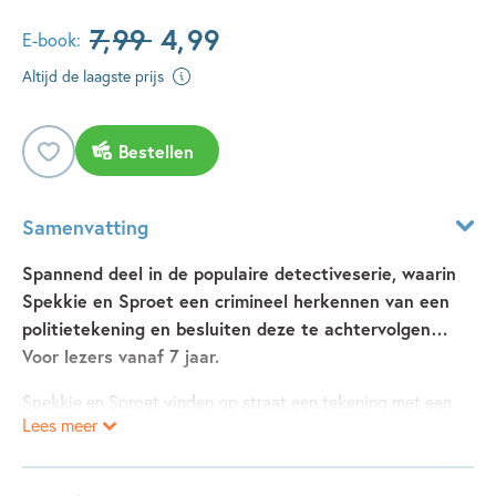
7
,
99
4
,
99
E-book:
Altijd de laagste prijs
Bestellen
Samenvatting
Spannend deel in de populaire detectiveserie, waarin
Spekkie en Sproet een crimineel herkennen van een
politietekening en besluiten deze te achtervolgen…
Voor lezers vanaf 7 jaar.
Spekkie en Sproet vinden op straat een tekening met een
Lees meer
gezicht erop. Het blijkt een politietekening te zijn: de man
wordt gezocht! Als ze hem de volgende dag in een café
zien zitten, besluit Spekkie hem te volgen, terwijl Sproet de