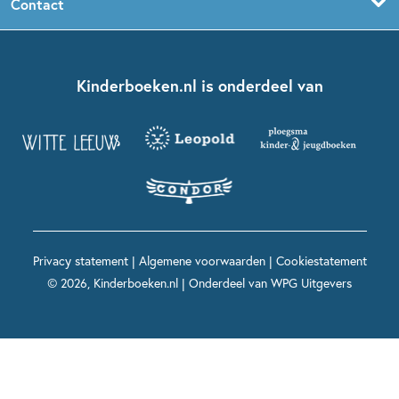
Contact
Sprookjesboeken
Boekentips 5 - 7 jaar
Dolfje Weerwolfje
Kinderjury
Over ons
Kinderboeken klassiekers
Boekentips 7 - 9 jaar
Fien en Teun
Nationale Voorleesdagen
Contact
Kinderboeken.nl is onderdeel van
Kinderboeken diversiteit
Boekentips 9 - 12 jaar
Kikker
Griffels en Penselen
Advies op maat
Grappige kinderboeken
Boekentips 12+ jaar
Spekkie en Sproet
Woutertje Pieterse Prijs
Nieuwsbrief
Spannende kinderboeken
Boekentips 15+ jaar
Mees Kees
Kinderboeken top 10
Alle boeken per onderwerp
Voor volwassenen
De regels van Floor
Prentenboeken top 10
Privacy statement
|
Algemene voorwaarden
|
Cookiestatement
Maxi & Helium
© 2026, Kinderboeken.nl | Onderdeel van
WPG Uitgevers
Voor het onderwijs
Alle kinderboekenpersonages