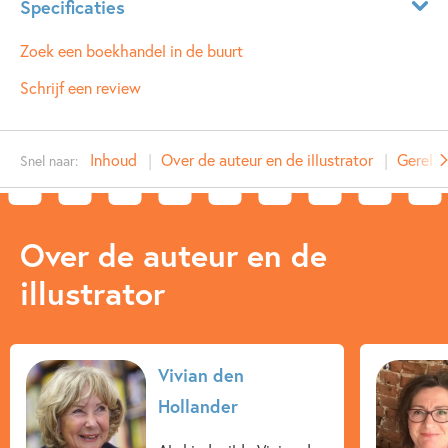
Specificaties
politie waarschuwt. Maar Spekkie wordt door de crimineel
betrapt en opgesloten, en de politie is in geen velden of
Leeftijdsindicatie:
7 - 10 jaar
Zoek een boekhandel in de buurt
wegen te bekennen...
ISBN:
9789021685243
Schrijf een review
NUR:
282
Type:
E-book
Inhoud
Over de auteur en de illustrator
Gerela
Snel naar:
Auteur(s):
Vivian den Hollander
Illustrator:
Juliette de Wit
Prijs:
7
,
99
4
,
99
Over de auteur en de
Aantal pagina's:
33370762
illustrator
Uitgever:
Ploegsma
Verschijningsdatum:
06-12-2023
Kenmerken van e-book
Vivian den
Hollander
7 – 9 jaar
9 – 12 jaar
Actie & avontuur
Detective & thrillers
Spanning