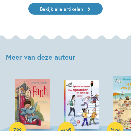
Bekijk alle artikelen
Meer van deze auteur
E-book
Hardcover
99
11
,
7
,
99
,
99
11