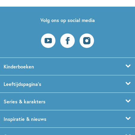
Volg ons op social media
Kinderboeken
Voorleesboeken
Leeftijdspagina’s
Prentenboeken
Boekentips 0 - 1,5 jaar
Series & karakters
Peuterboeken
Boekentips 1,5 - 3 jaar
De Gorgels
Inspiratie & nieuws
Babyboeken
Boekentips 3 - 5 jaar
Dog Man
Kinderboekenweek