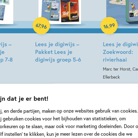
Samengesteld pakket
pakket
Hardcover
99
67
,
,
96
16
ijs –
Lees je digiwijs –
Lees je digiwi
je
Pakket Lees je
Zoekwoord:
ep 7-8
digiwijs groep 5-6
rivierhaai
Marc ter Horst, Ca
Ellerbeck
jn dat je er bent!
j, en derde partijen, maken op onze websites gebruik van cookies.
j gebruiken cookies voor het bijhouden van statistieken, om
orkeuren op te slaan, maar ook voor marketing doeleinden. Door 
elf instellen’ te klikken, kun je meer lezen over de cookies die we