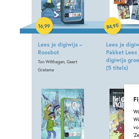
Samengesteld 
Hardcover
95
,
16
,
99
84
Lees je digiwijs –
Lees je digiw
Roosbot
Pakket Lees 
digiwijs gro
Ton Wilthagen, Geert
(5 titels)
Gratama
Fi
Wi
Wi
vo
‘Z