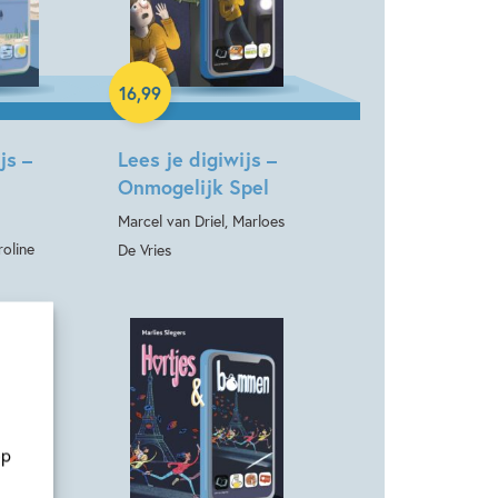
Hardcover
16
,
99
js –
Lees je digiwijs –
Onmogelijk Spel
Marcel van Driel, Marloes
roline
De Vries
op