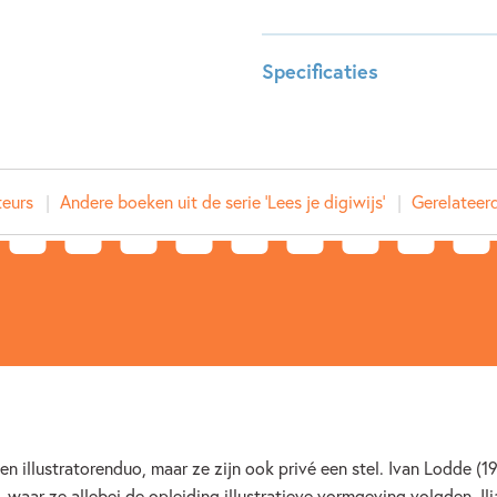
hem?
In kaders staat uitleg van bela
de lezer meer over dit onderwe
Specificaties
Leeftijdsindicatie:
8 - 10 j
ISBN:
97890
NUR:
282
teurs
Andere boeken uit de serie 'Lees je digiwijs'
Gerelateerd
Type:
Hardco
Auteur(s):
Jørgen
Illustrator:
ivan & i
Prijs:
16
,
99
Aantal pagina's:
96
Uitgever:
Uitgeve
Verschijningsdatum:
16-04-
en illustratorenduo, maar ze zijn ook privé een stel. Ivan Lodde (19
Kenmerken van dit boek
, waar ze allebei de opleiding illustratieve vormgeving volgden. Ili