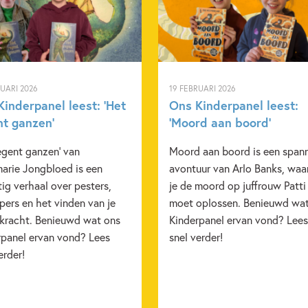
RUARI 2026
19 FEBRUARI 2026
inderpanel leest: ‘Het
Ons Kinderpanel leest:
nt ganzen’
‘Moord aan boord’
egent ganzen' van
Moord aan boord is een span
arie Jongbloed is een
avontuur van Arlo Banks, waa
ig verhaal over pesters,
je de moord op juffrouw Patti
ers en het vinden van je
moet oplossen. Benieuwd wa
 kracht. Benieuwd wat ons
Kinderpanel ervan vond? Lees
rpanel ervan vond? Lees
snel verder!
erder!