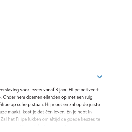
slaving voor lezers vanaf 8 jaar. Filipe activeert
e. Onder hem doemen eilanden op met een ruig
lipe op scherp staan. Hij moet en zal op de juiste
uze maakt, kost je dat één leven. En je hebt in
Zal het Filipe lukken om altijd de goede keuzes te
a’s van Filipe zich alsmaar grotere zorgen om