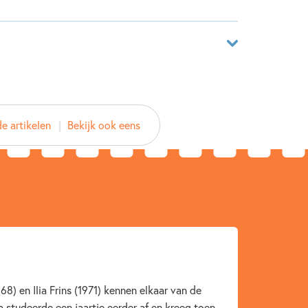
ngrijke begrippen over digitale geletterdheid, zodat
rp te weten komt.
aar
48737482
e artikelen
Bekijk ook eens
ver
 Hofmans
lia
rij Zwijsen
2020
68) en Ilia Frins (1971) kennen elkaar van de
a studeerde een jaartje eerder af en kreeg toen