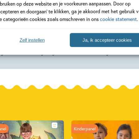
Hardcover
Hardcover
bruiken op deze website en je voorkeuren aanpassen. Door op
99
16
,
,
99
16
ccepteren en doorgaan’ te klikken, ga je akkoord met het gebruik 
le categorieën cookies zoals omschreven in ons
cookie statement
.
ijs –
Lees je digiwijs –
Lees je digiwi
ent
Nep
Code WIFI
Zelf instellen
Ja, ik accepteer cookies
ut,
Caja Cazemier, Emma
Monique van Hest, 
agen
Ringelding
Egeraat
anel
Kinderpanel