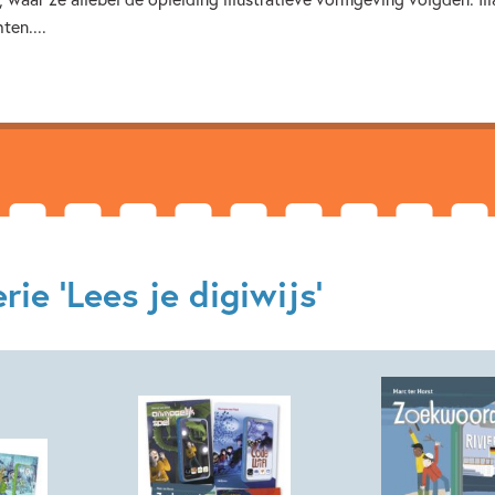
7 – 9 jaar
9 – 12 jaar
ten....
Spelen & leren
ivan & ilia
ie 'Lees je digiwijs'