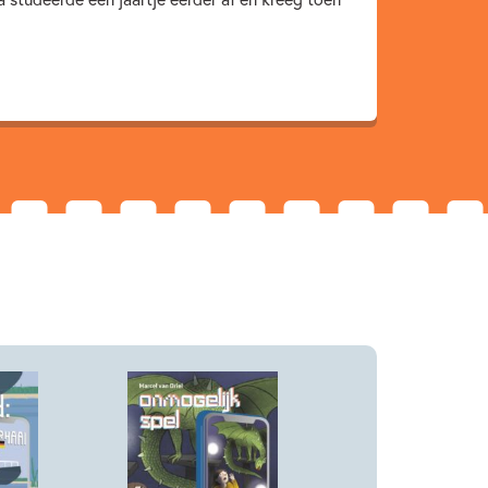
Actie & avontuur
Familie & gezin
Jørgen Hofmans
ivan & ilia