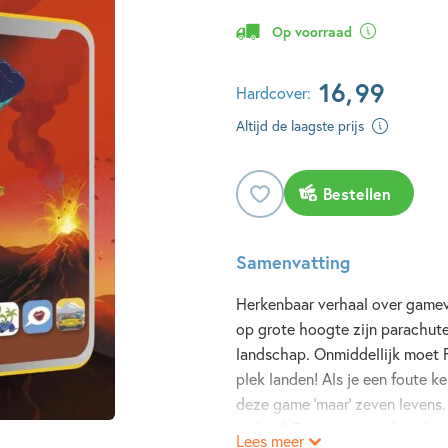
Op voorraad
16
,
99
Hardcover:
Altijd de laagste prijs
Bestellen
Samenvatting
Herkenbaar verhaal over gamever
op grote hoogte zijn parachut
landschap. Onmiddellijk moet Fi
plek landen! Als je een foute ke
deze game ‘maar’ zeven levens. 
maken? En waarom maken de pap
Lees meer