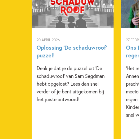
20 APRIL 2026
27 FEB
Oplossing ‘De schaduwroof’
Ons K
puzzel!
rege
Denk je dat je de puzzel uit 'De
'Het r
schaduwroof' van Sam Segdman
Annem
hebt opgelost? Lees dan snel
pracht
verder of je bent uitgekomen bij
meelop
het juiste antwoord!
eigen
Kinde
snel v