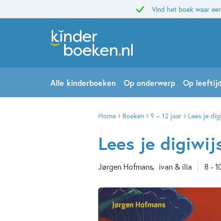
Vind het boek waar een
Alle kinderboeken
Op onderwerp
Op leeftij
Home
Boeken
9 – 12 jaar
Lees je dig
Lees je digiwij
Jørgen Hofmans
ivan & ilia
8 - 1