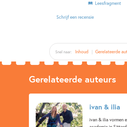
Leesfragment
Schrijf een recensie
Inhoud
Gerelateerde au
Snel naar:
Gerelateerde auteurs
ivan & ilia
ivan & ilia vormen e
academie in Sittard