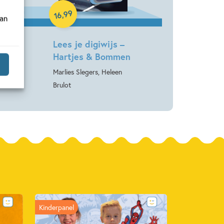
Hardcover
99
,
16
van
js –
Lees je digiwijs –
Hartjes & Bommen
Els van
Marlies Slegers, Heleen
Brulot
Kinderpanel