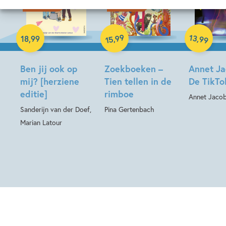
19-08-2026
12-08-2026
Hardcover
Hardcover
Hardcover
99
13
,
,
18
,
99
99
15
Ben jij ook op
Zoekboeken –
Annet Ja
mij? [herziene
Tien tellen in de
De TikTo
editie]
rimboe
Annet Jaco
Sanderijn van der Doef,
Pina Gertenbach
Marian Latour