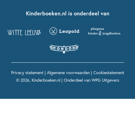
Kinderboeken klassiekers
Boekentips 7 - 9 jaar
Fien en Teun
Nationale Voorleesdagen
Contact
Kinderboeken.nl is onderdeel van
Kinderboeken diversiteit
Boekentips 9 - 12 jaar
Kikker
Griffels en Penselen
Advies op maat
Grappige kinderboeken
Boekentips 12+ jaar
Spekkie en Sproet
Woutertje Pieterse Prijs
Nieuwsbrief
Spannende kinderboeken
Boekentips 15+ jaar
Mees Kees
Kinderboeken top 10
Alle boeken per onderwerp
Voor volwassenen
De regels van Floor
Prentenboeken top 10
Privacy statement
|
Algemene voorwaarden
|
Cookiestatement
Maxi & Helium
© 2026, Kinderboeken.nl | Onderdeel van
WPG Uitgevers
Voor het onderwijs
Alle kinderboekenpersonages