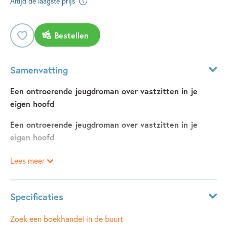
Altijd de laagste prijs
Bestellen
Samenvatting
Een ontroerende jeugdroman over vastzitten in je
eigen hoofd
Een ontroerende jeugdroman over vastzitten in je
eigen hoofd
Lees meer
Iedereen heeft wel een reden waarom hij doet zoals hij
doet. Bij Erie is die reden een stoornis. Tenminste, dat zegt
haar therapeut. Erie háát dat woord. Het klinkt alsof je
Specificaties
gestoord bent. Nu gaat ze niet meer naar school, want in
haar veilige huis midden in het bos zijn geen klasgenoten,
Leeftijdsindicatie:
9 - 12 jaar
Zoek een boekhandel in de buurt