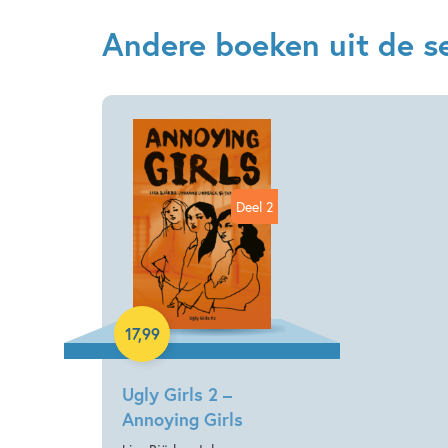
Andere boeken uit de ser
Deel 2
Paperback
17
,
99
Ugly Girls 2 –
Annoying Girls