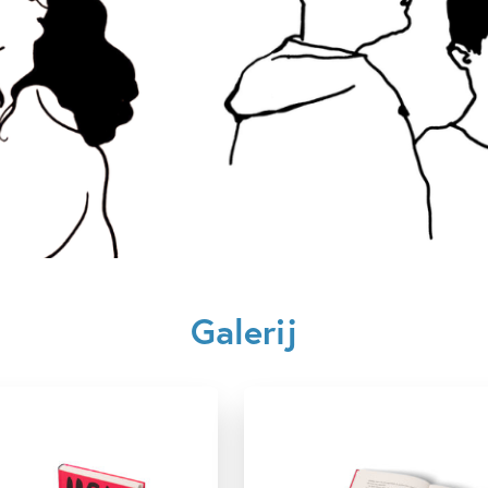
Aantal pagina's:
240
Uitgever:
Ploegs
Verschijningsdatum:
10-04-
Kenmerken van dit boek
15+ jaar
Dagelijks leven
Diversiteit & inclusiviteit
L
Pesten & misbruik
Spanni
Zelfvertrouwen & weerbaarheid
Galerij
Sara Ohlsson