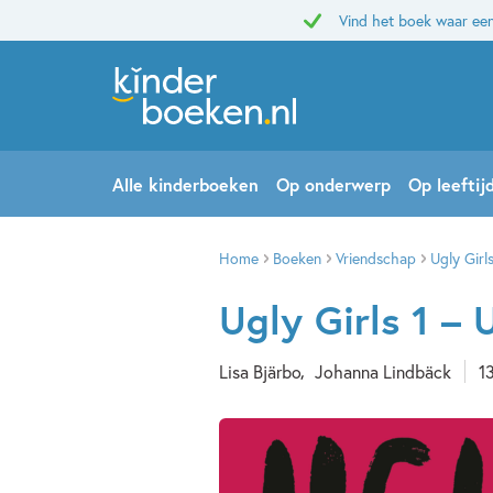
Vind het boek waar een
Alle kinderboeken
Op onderwerp
Op leeftij
Home
Boeken
Vriendschap
Ugly Girls
Ugly Girls 1 – 
Lisa Bjärbo
Johanna Lindbäck
13