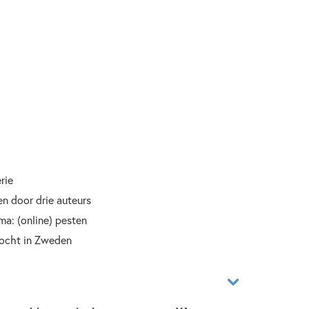
rie
n door drie auteurs
a: (online) pesten
kocht in Zweden