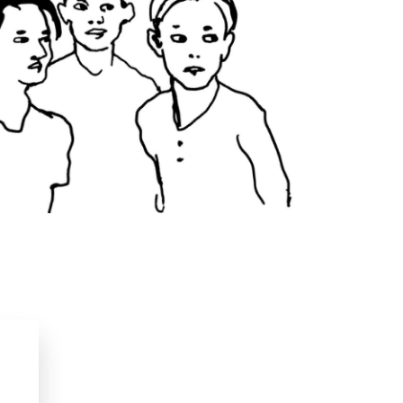
ma
2024
Detective & thrillers
iefde & verliefdheid
Op & rond school
ng
Voor volwassenen
Vriendschap
Lisa Bjärbo
Johanna Lindbäck