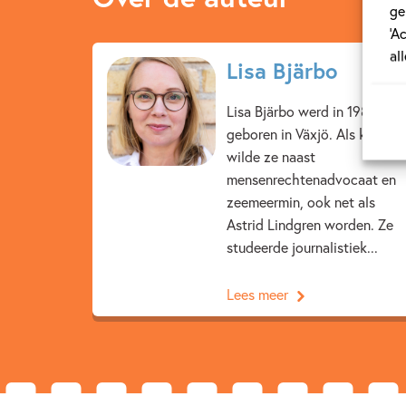
ge
‘A
al
Lisa Bjärbo
Lisa Bjärbo werd in 1980
geboren in Växjö. Als kind
wilde ze naast
mensenrechtenadvocaat en
zeemeermin, ook net als
Astrid Lindgren worden. Ze
studeerde journalistiek...
Lees meer