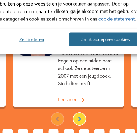
bruiken op deze website en je voorkeuren aanpassen. Door op
ccepteren en doorgaan’ te klikken, ga je akkoord met het gebruik 
le categorieën cookies zoals omschreven in ons
cookie statement
.
Johanna Lindbäck
Johanna Lindbäck werd in
Zelf instellen
Ja, ik accepteer cookies
1972 geboren in Luleå. Ze
werkte als lerares Zweeds en
Engels op een middelbare
school. Ze debuteerde in
2007 met een jeugdboek.
Sindsdien heeft...
Lees meer