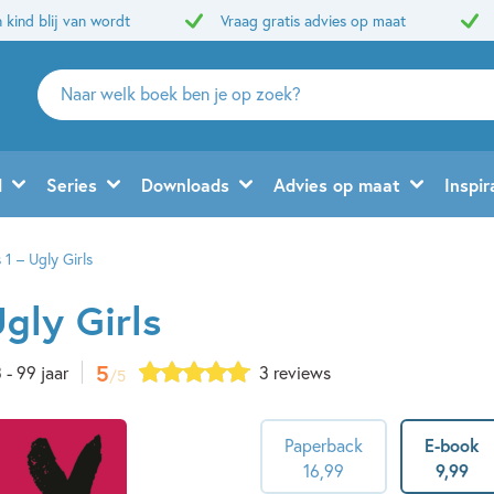
 kind blij van wordt
Vraag gratis advies op maat
Zoeken
naar
boeken,
auteurs
d
Series
Downloads
Advies op maat
Inspir
en
uitgevers
 1 – Ugly Girls
Ugly Girls
5
 - 99 jaar
3 reviews
/5
Paperback
E-book
16
,
99
9
,
99