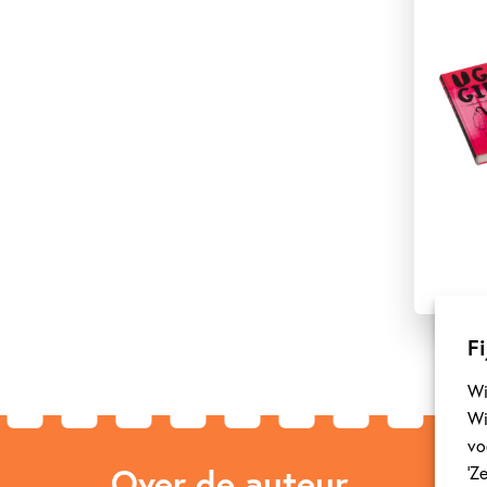
Fi
Wi
Wi
vo
Over de auteur
‘Z