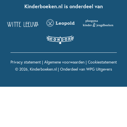
Nationale Voorleesdagen
Contact
Kinderboeken.nl is onderdeel van
Kinderboeken diversiteit
Boekentips 9 - 12 jaar
Kikker
Griffels en Penselen
Advies op maat
Grappige kinderboeken
Boekentips 12+ jaar
Spekkie en Sproet
Woutertje Pieterse Prijs
Nieuwsbrief
Spannende kinderboeken
Boekentips 15+ jaar
Mees Kees
Kinderboeken top 10
Alle boeken per onderwerp
Voor volwassenen
De regels van Floor
Prentenboeken top 10
Privacy statement
|
Algemene voorwaarden
|
Cookiestatement
Maxi & Helium
© 2026, Kinderboeken.nl | Onderdeel van
WPG Uitgevers
Voor het onderwijs
Alle kinderboekenpersonages