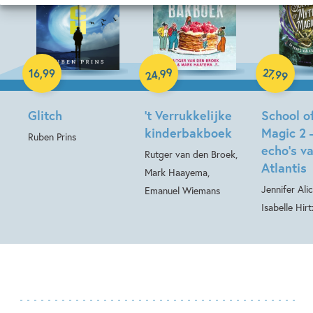
Paperback
Hardcover
99
27
,
,
16
,
99
99
24
Hardcover
Glitch
’t Verrukkelijke
School o
kinderbakboek
Magic 2 
Ruben Prins
echo’s v
Rutger van den Broek,
Atlantis
Mark Haayema,
Jennifer Ali
Emanuel Wiemans
Isabelle Hirt