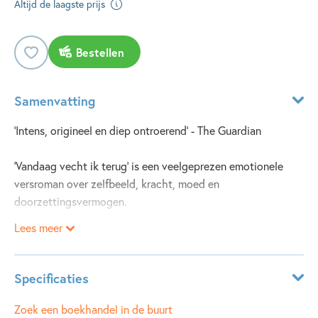
Altijd de laagste prijs
Bestellen
Samenvatting
'Intens, origineel en diep ontroerend' - The Guardian
'Vandaag vecht ik terug' is een veelgeprezen emotionele
versroman over zelfbeeld, kracht, moed en
doorzettingsvermogen.
Lees meer
Het leven van Lily bestaat uit twee totaal verschillende
werelden: op school wordt ze genadeloos gepest, terwijl
ze bij haar liefdevolle ouders zichzelf kan zijn, maar moet
Specificaties
dealen met heel andere problemen. Als Lily door haar vader
wordt geïntroduceerd in de wereld van het boksen, krijgt
ISBN:
9789463495080
Zoek een boekhandel in de buurt