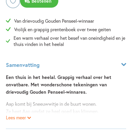
Bestellen
Van drievoudig Gouden Penseel-winnaar
Vrolijk en grappig prentenboek over twee geiten
Een warm verhaal over het besef van oneindigheid en je
thuis vinden in het heelal
Samenvatting
Een thuis in het heelal. Grappig verhaal over het
onvatbare. Met wonderschone tekeningen van
drievoudig Gouden Penseel-winnares.
Aap komt bij Sneeuwwitje in de buurt wonen.
Ze heet Aap omdat ze heel goed kan klimmen.
Lees meer
En dat laat ze meteen zien. In een oogwenk zit ze boven in
de boom!