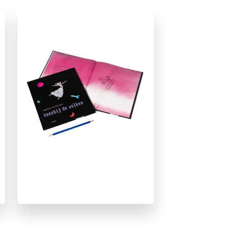
Beginnende lezer & AVI boeken
Dagelijks leven
Dieren & natuur
Op & rond school
Prentenboeken
Reizen & (verre) landen
Spelen & leren
Techniek & wetenschap
Voor volwassenen
Vriendschap
Annemarie van Haeringen