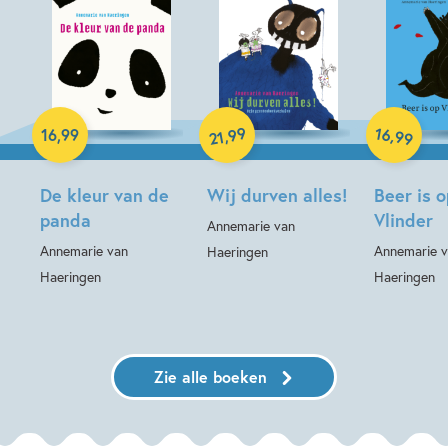
Hardcover
99
16
,
Hardcover
Hardcover
,
16
,
99
99
21
De kleur van de
Wij durven alles!
Beer is o
panda
Vlinder
Annemarie van
Annemarie van
Annemarie 
Haeringen
Haeringen
Haeringen
Zie alle boeken