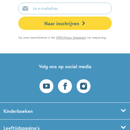
E-
mailadres
Naar inschrijven
Op onze nieuwsbrieven is het
WPG Privacy Statement
van toepassing.
Volg ons op social media
Kinderboeken
Voorleesboeken
Leeftijdspagina’s