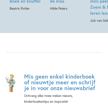
Boek en knuffel
de klas
mini pak
Zoem & 
Beatrix Potter
Hilde Peters
leren le
Job van Gel
Mis geen enkel kinderboek
of nieuwtje meer en schrijf
je in voor onze nieuwsbrief
Ontvang elke twee weken nieuws,
kinderboekentips en inspiratie!