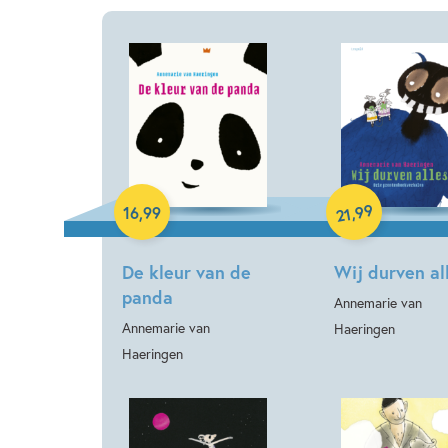
Hardcover
Hardcover
99
,
16
,
99
21
De kleur van de
Wij durven al
panda
Annemarie van
Annemarie van
Haeringen
Haeringen