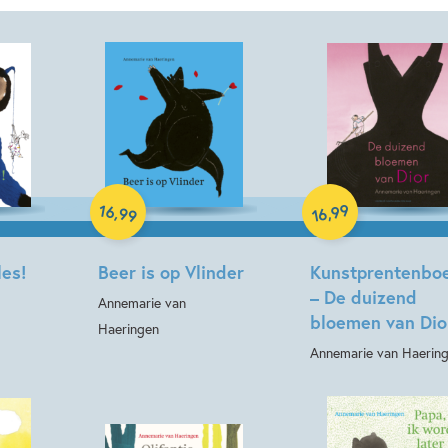
Hardcover
Hardcover
16
99
,
,
99
16
les!
Beer is op Vlinder
Kunstprentenbo
– De duizend
Annemarie van
bloemen van Dio
Haeringen
Annemarie van Haerin