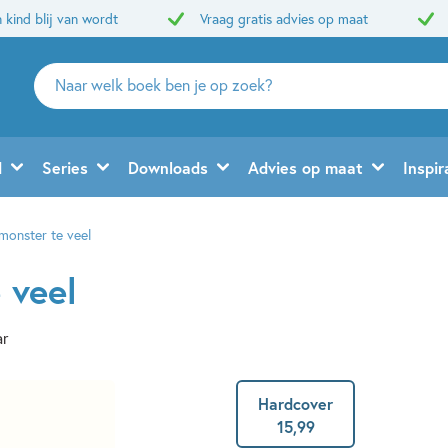
 kind blij van wordt
Vraag gratis advies op maat
Zoeken
naar
boeken,
auteurs
d
Series
Downloads
Advies op maat
Inspir
en
uitgevers
monster te veel
 veel
ar
Hardcover
15
,
99