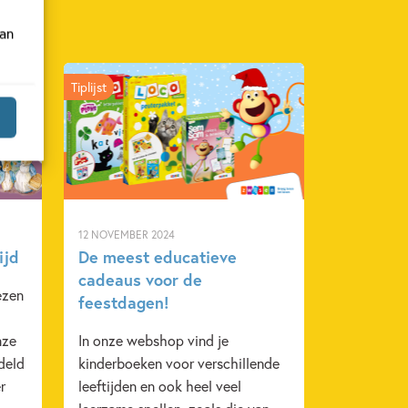
van
Tiplijst
12 NOVEMBER 2024
ijd
De meest educatieve
cadeaus voor de
ezen
feestdagen!
nze
In onze webshop vind je
deld
kinderboeken voor verschillende
r
leeftijden en ook heel veel