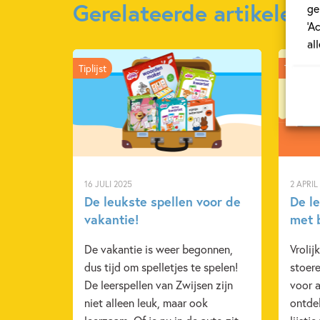
Gerelateerde artikelen
ge
‘A
al
Tiplijst
Tiplijst
16 JULI 2025
2 APRIL
De leukste spellen voor de
De l
vakantie!
met 
De vakantie is weer begonnen,
Vrolij
dus tijd om spelletjes te spelen!
stoere
De leerspellen van Zwijsen zijn
voor a
niet alleen leuk, maar ook
ontdek