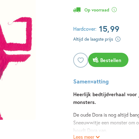
Op voorraad
15
,
99
Hardcover:
Altijd de laagste prijs
Bestellen
Samenvatting
Heerlijk bedtijdverhaal voo
monsters.
De oude Dora is nog altijd ban
Sneeuwwitje een monster om on
houdt Dora van.
Lees meer
Het monster doet alles voor Do