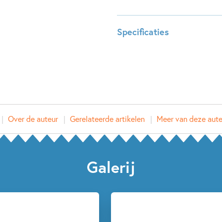
boodschappen. Maar het slaapt
Het monster is ook bang...
Specificaties
Leeftijdsindicatie:
0 - 5 ja
ISBN:
978902
NUR:
273
Type:
Hardco
Auteur(s):
Annema
Over de auteur
Gerelateerde artikelen
Meer van deze aute
Prijs:
15
,
99
Aantal pagina's:
32
Uitgever:
Leopol
Galerij
Verschijningsdatum:
20-04-
Kenmerken van dit boek
0 – 1.5 jaar
1.5 – 3 jaar