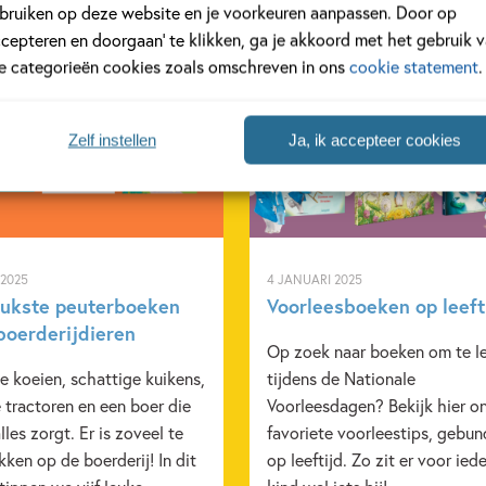
bruiken op deze website en je voorkeuren aanpassen. Door op
ccepteren en doorgaan’ te klikken, ga je akkoord met het gebruik 
le categorieën cookies zoals omschreven in ons
cookie statement
.
Tiplijst
Zelf instellen
Ja, ik accepteer cookies
 2025
4 JANUARI 2025
eukste peuterboeken
Voorleesboeken op leeft
boerderijdieren
Op zoek naar boeken om te l
ke koeien, schattige kuikens,
tijdens de Nationale
 tractoren en een boer die
Voorleesdagen? Bekijk hier o
lles zorgt. Er is zoveel te
favoriete voorleestips, gebun
ken op de boerderij! In dit
op leeftijd. Zo zit er voor iede