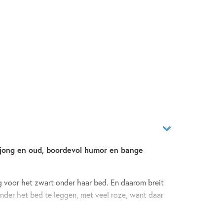
r jong en oud, boordevol humor en bange
g voor het zwart onder haar bed. En daarom breit
der het bed te leggen, met veel roze, want daar
ra, het lapt de ramen en draagt haar