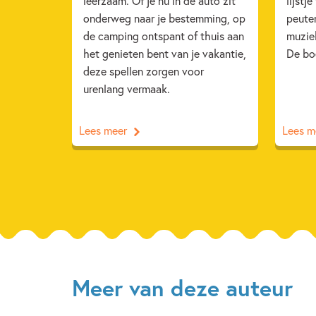
leerzaam. Of je nu in de auto zit
lijstj
onderweg naar je bestemming, op
peute
de camping ontspant of thuis aan
muzie
het genieten bent van je vakantie,
De boe
deze spellen zorgen voor
urenlang vermaak.
Lees meer
Lees m
Meer van deze auteur