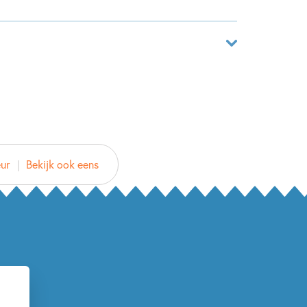
 NIET onder haar bed!
ar
5870201
ver
rie van Haeringen
ur
Bekijk ook eens
d
2016
3 – 5 jaar
Actie & avontuur