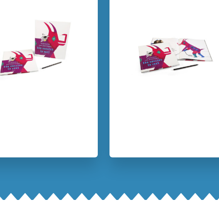
Dieren & natuur
Emoties 
Prentenboeken
Sprookjes
Zelfvertrouwen & weerbaarheid