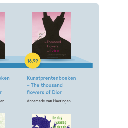
Hardcover
16
,
99
eken
Kunstprentenboeken
– The thousand
r
flowers of Dior
gen
Annemarie van Haeringen