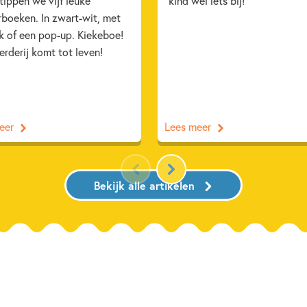
e tippen we vijf leuke
kind wel iets bij!
rboeken. In zwart-wit, met
k of een pop-up. Kiekeboe!
rderij komt tot leven!
eer
Lees meer
Bekijk alle artikelen