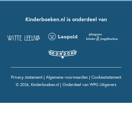
Kinderjury
Over ons
Kinderboeken klassiekers
Boekentips 7 - 9 jaar
Fien en Teun
Nationale Voorleesdagen
Contact
Kinderboeken.nl is onderdeel van
Kinderboeken diversiteit
Boekentips 9 - 12 jaar
Kikker
Griffels en Penselen
Advies op maat
Grappige kinderboeken
Boekentips 12+ jaar
Spekkie en Sproet
Woutertje Pieterse Prijs
Nieuwsbrief
Spannende kinderboeken
Boekentips 15+ jaar
Mees Kees
Kinderboeken top 10
Alle boeken per onderwerp
Voor volwassenen
De regels van Floor
Prentenboeken top 10
Privacy statement
|
Algemene voorwaarden
|
Cookiestatement
Maxi & Helium
© 2026, Kinderboeken.nl | Onderdeel van
WPG Uitgevers
Voor het onderwijs
Alle kinderboekenpersonages