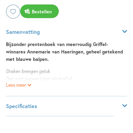
Bestellen
Samenvatting
Bijzonder prentenboek van meervoudig Griffel-
winnares Annemarie van Haeringen, geheel getekend
met blauwe balpen.
Draken brengen geluk.
Dat wist meneer Lóng als kind al.
Lees meer
Maar wat als er een echte draak langskomt?
Specificaties
Bekroond met een Vlag en Wimpel 2020
Leeftijdsindicatie:
3 - 6 jaar
Van drievoudig Gouden Penseel-winnares Annemarie van
ISBN:
9789025877255
Haeringen.