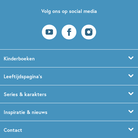
Volg ons op social media
Kinderboeken
Voorleesboeken
Leeftijdspagina’s
Prentenboeken
Boekentips 0 - 1,5 jaar
Series & karakters
Peuterboeken
Boekentips 1,5 - 3 jaar
De Gorgels
Inspiratie & nieuws
Babyboeken
Boekentips 3 - 5 jaar
Dog Man
Kinderboekenweek
Contact
Sprookjesboeken
Boekentips 5 - 7 jaar
Dolfje Weerwolfje