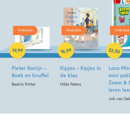
19-08-2026
19-08-2026
17-08-2026
Hardcover
Hardcover
Paperback
32
99
,
,
19
,
99
50
16
Pieter Konijn –
Kipjes – Kipjes in
Loco Min
Boek en knuffel
de klas
mini pak
Zoem & 
Beatrix Potter
Hilde Peters
leren le
Job van Gel