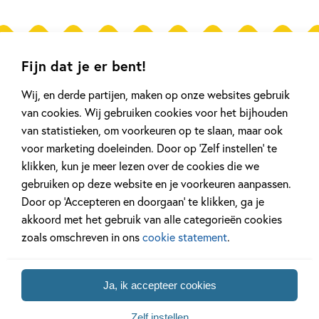
Gerelateerde artikelen
Fijn dat je er bent!
Wij, en derde partijen, maken op onze websites gebruik
van cookies. Wij gebruiken cookies voor het bijhouden
Kinderpanel
Tiplijst
van statistieken, om voorkeuren op te slaan, maar ook
voor marketing doeleinden. Door op ‘Zelf instellen’ te
klikken, kun je meer lezen over de cookies die we
gebruiken op deze website en je voorkeuren aanpassen.
11 JANUARI 2026
16 JULI 2025
Door op ‘Accepteren en doorgaan’ te klikken, ga je
Ons Kinderpanel leest:
De leukste spe
akkoord met het gebruik van alle categorieën cookies
‘Marvel Superhelden’
vakantie!
zoals omschreven in ons
cookie statement
.
Lees meer
Lees meer
Ja, ik accepteer cookies
Zelf instellen