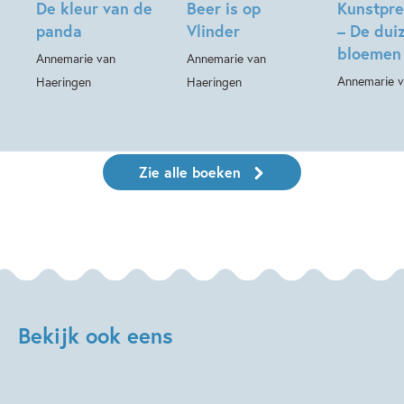
De kleur van de
Beer is op
Kunstpr
panda
Vlinder
– De dui
bloemen 
Annemarie van
Annemarie van
Annemarie v
Haeringen
Haeringen
Zie alle boeken
Bekijk ook eens