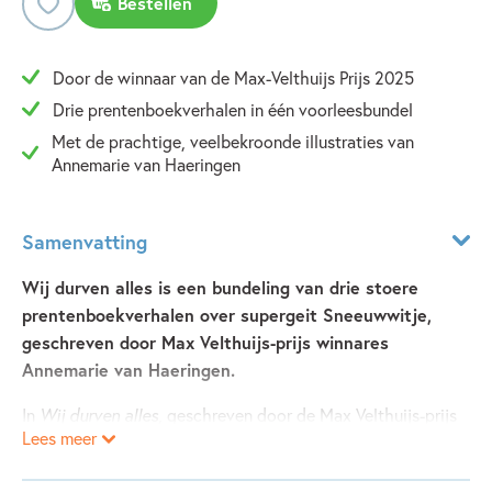
Bestellen
Door de winnaar van de Max-Velthuijs Prijs 2025
Drie prentenboekverhalen in één voorleesbundel
Met de prachtige, veelbekroonde illustraties van
Annemarie van Haeringen
Samenvatting
Wij durven alles is een bundeling van drie stoere
prentenboekverhalen over supergeit Sneeuwwitje,
geschreven door Max Velthuijs-prijs winnares
Annemarie van Haeringen.
In
Wij durven alles,
geschreven door de Max Velthuijs-prijs
Lees meer
winnares Annemarie van Haeringen, worden drie
prentenboekverhalen over supergeit Sneeuwwitje