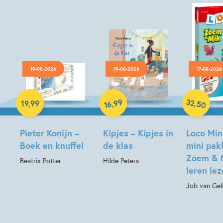
19-08-2026
19-08-2026
17-08-2026
Hardcover
Hardcover
Paperback
32
99
,
,
19
,
99
50
16
Pieter Konijn –
Kipjes – Kipjes in
Loco Min
Boek en knuffel
de klas
mini pak
Zoem & 
Beatrix Potter
Hilde Peters
leren le
Job van Gel