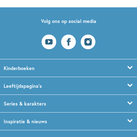
Volg ons op social media
Kinderboeken
Voorleesboeken
Leeftijdspagina’s
Prentenboeken
Boekentips 0 - 1,5 jaar
Series & karakters
Peuterboeken
Boekentips 1,5 - 3 jaar
De Gorgels
Inspiratie & nieuws
Babyboeken
Boekentips 3 - 5 jaar
Dog Man
Kinderboekenweek