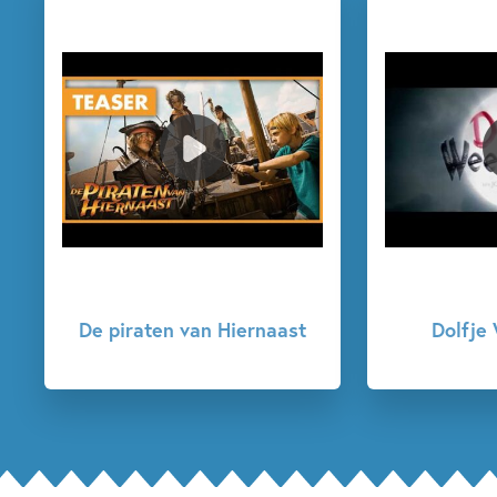
Dolfje Weerwolfje
Mees Kees