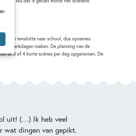
 maken. Als dat is gelukt wordt het scenario
van
en moeten tenslotte naar school, dus opnames
 lange werkdagen maken. De planning van de
den er 3 of 4 korte scènes per dag opgenomen. De
ol uit! (…) Ik heb veel
r wat dingen van gepikt.