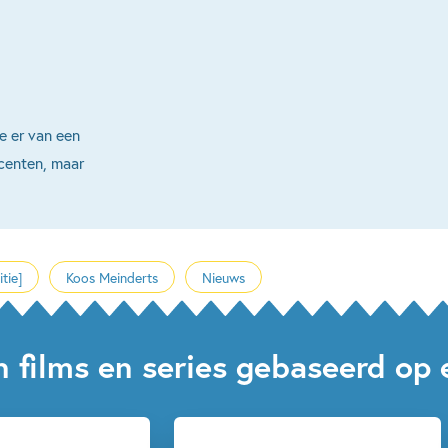
e er van een
centen, maar
tie]
Koos Meinderts
Nieuws
an films en series gebaseerd op