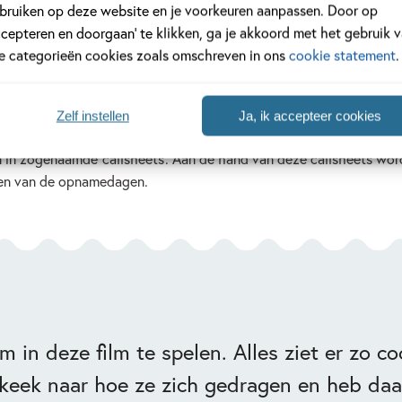
 op zoek naar financiers die geld beschikbaar stelt om de film te
bruiken op deze website en je voorkeuren aanpassen. Door op
ccepteren en doorgaan’ te klikken, ga je akkoord met het gebruik 
le categorieën cookies zoals omschreven in ons
cookie statement
.
 daarom is de planning van de opnames hier heel belangrijk. Kinder
Zelf instellen
Ja, ik accepteer cookies
op de dag zelf is er een strak schema, want kinderen mogen geen
 in zogenaamde ‘callsheets’. Aan de hand van deze callsheets wor
 een van de opnamedagen.
 in deze film te spelen. Alles ziet er zo co
 keek naar hoe ze zich gedragen en heb daa