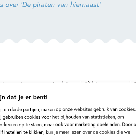
 over 'De piraten van hiernaast'
een regisseur en scenarioschrijver schrijft hij een zogenaamde ‘tre
t te zien; wat er te horen en te zien valt in de verschillende scène
jn dat je er bent!
e vervallen of anders verlopen.
j, en derde partijen, maken op onze websites gebruik van cookies.
j gebruiken cookies voor het bijhouden van statistieken, om
orkeuren op te slaan, maar ook voor marketing doeleinden. Door 
 de auteur. Als iedereen enthousiast is, wordt er op basis van he
elf instellen’ te klikken, kun je meer lezen over de cookies die we