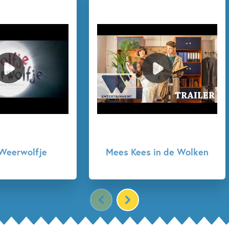
 in de Wolken
De Boskampi's