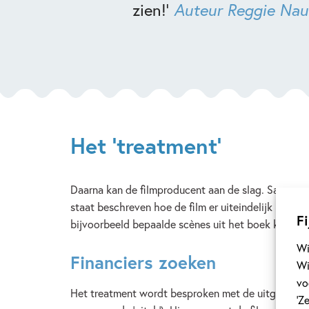
zien!’
Auteur Reggie Naus
Het ‘treatment’
Daarna kan de filmproducent aan de slag. Samen met 
staat beschreven hoe de film er uiteindelijk uit kom
Fi
bijvoorbeeld bepaalde scènes uit het boek komen t
Wi
Financiers zoeken
Wi
vo
Het treatment wordt besproken met de uitgeverij en
‘Z