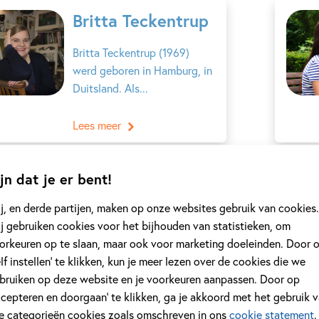
Britta Teckentrup
Britta Teckentrup (1969)
werd geboren in Hamburg, in
Duitsland. Als...
Lees meer
jn dat je er bent!
Rian Visser
j, en derde partijen, maken op onze websites gebruik van cookies.
Rian Visser (1966) schrijft
j gebruiken cookies voor het bijhouden van statistieken, om
humoristische en spannende
orkeuren op te slaan, maar ook voor marketing doeleinden. Door 
kinderboeken,...
elf instellen’ te klikken, kun je meer lezen over de cookies die we
bruiken op deze website en je voorkeuren aanpassen. Door op
Lees meer
ccepteren en doorgaan’ te klikken, ga je akkoord met het gebruik 
le categorieën cookies zoals omschreven in ons
cookie statement
.