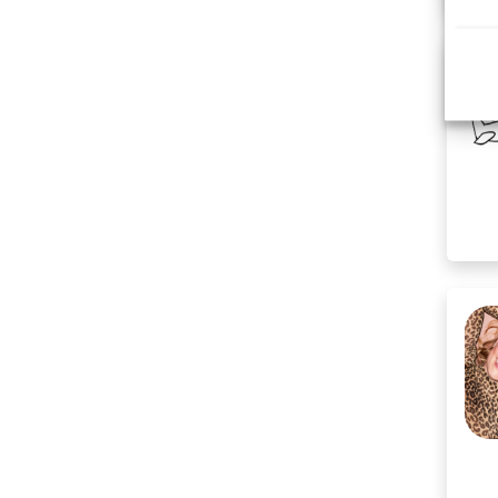
G
H
I
J
K
L
M
N
O
P
Q