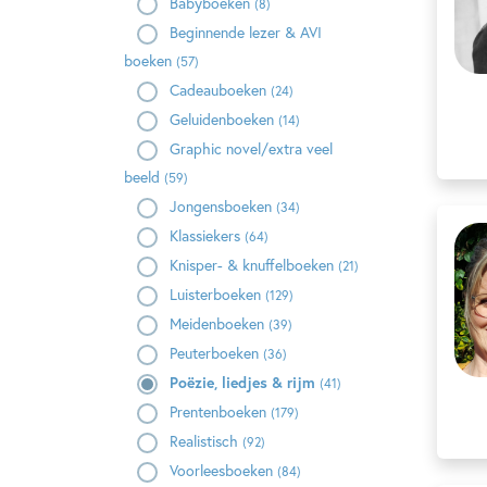
Babyboeken
(8)
Beginnende lezer & AVI
boeken
(57)
Cadeauboeken
(24)
Geluidenboeken
(14)
Graphic novel/extra veel
beeld
(59)
Jongensboeken
(34)
Klassiekers
(64)
Knisper- & knuffelboeken
(21)
Luisterboeken
(129)
Meidenboeken
(39)
Peuterboeken
(36)
Poëzie, liedjes & rijm
(41)
Prentenboeken
(179)
Realistisch
(92)
Voorleesboeken
(84)