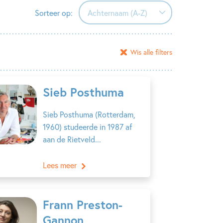
Sorteer op:
Achternaam (A-Z)
Achternaam (A-Z)
Wis alle filters
Achternaam (Z-A)
Voornaam (A-Z)
Sieb Posthuma
Voornaam (Z-A)
Sieb Posthuma (Rotterdam,
1960) studeerde in 1987 af
aan de Rietveld...
Lees meer
Frann Preston-
Gannon