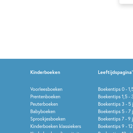
R
S
T
U
V
W
Kinderboeken
Leeftijdspagina’
X
Y
Voorleesboeken
Boekentips 0 - 1,5
Prentenboeken
Boekentips 1,5 - 3
Z
Peuterboeken
Boekentips 3 - 5 
Babyboeken
Boekentips 5 - 7 
Sprookjesboeken
Boekentips 7 - 9 
Kinderboeken klassiekers
Boekentips 9 - 12