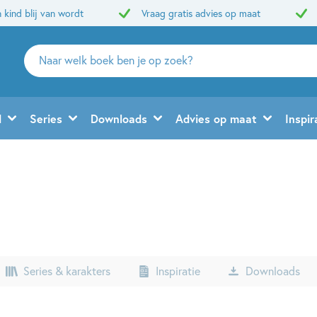
 kind blij van wordt
Vraag gratis advies op maat
Zoeken
naar
boeken,
auteurs
d
Series
Downloads
Advies op maat
Inspir
en
uitgevers
Series & karakters
Inspiratie
Downloads