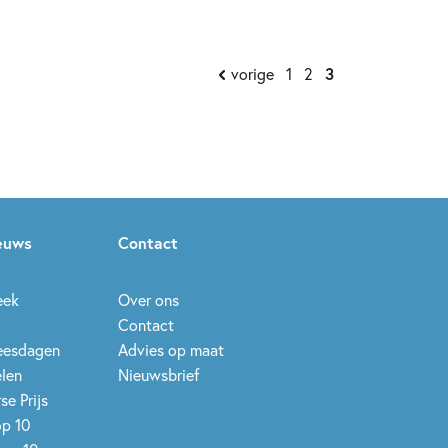
vorige
1
2
3
ieuws
Contact
eek
Over ons
Contact
leesdagen
Advies op maat
elen
Nieuwsbrief
se Prijs
op 10