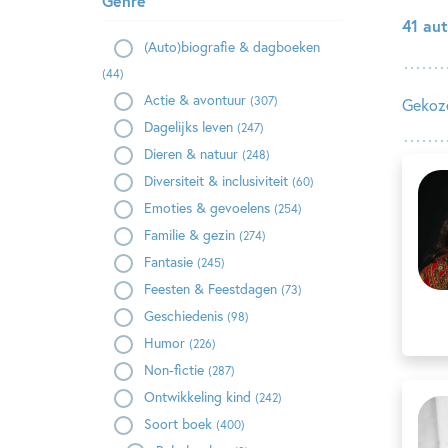
Genre
41 aut
(Auto)biografie & dagboeken
(44)
Actie & avontuur
(307)
Gekoze
Dagelijks leven
(247)
Dieren & natuur
(248)
Diversiteit & inclusiviteit
(60)
Emoties & gevoelens
(254)
Familie & gezin
(274)
Fantasie
(245)
Feesten & Feestdagen
(73)
Geschiedenis
(98)
Humor
(226)
Non-fictie
(287)
Ontwikkeling kind
(242)
Soort boek
(400)