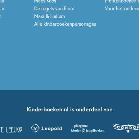
aar
Mees Kees
Prentenboeken 
aar
De regels van Floor
Voor het onderw
n
Maxi & Helium
Alle kinderboekenpersonages
Kinderboeken.nl is onderdeel van