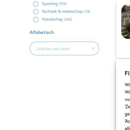
Spanning
(155)
Techniek & wetenschap
(74)
Vriendschap
(260)
Alfabetisch
Selecteer een letter
Selecteer een letter
Fi
A
B
Wi
Wi
C
vo
‘Z
D
ge
E
‘A
al
F