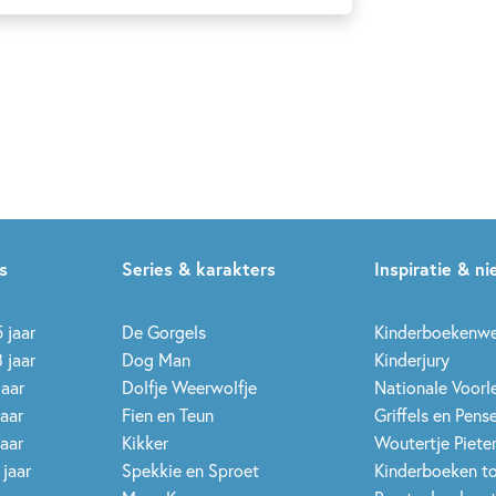
s
Series & karakters
Inspiratie & n
 jaar
De Gorgels
Kinderboekenw
 jaar
Dog Man
Kinderjury
jaar
Dolfje Weerwolfje
Nationale Voor
jaar
Fien en Teun
Griffels en Pens
jaar
Kikker
Woutertje Pieter
 jaar
Spekkie en Sproet
Kinderboeken t