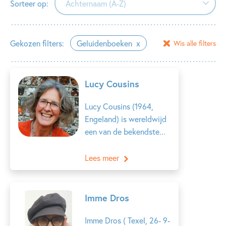
Sorteer op:
Achternaam (A-Z)
Achternaam (A-Z)
Gekozen filters:
Geluidenboeken
Wis alle filters
Achternaam (Z-A)
Voornaam (A-Z)
Lucy Cousins
Voornaam (Z-A)
Lucy Cousins (1964,
Engeland) is wereldwijd
een van de bekendste...
Lees meer
Imme Dros
Imme Dros ( Texel, 26- 9-