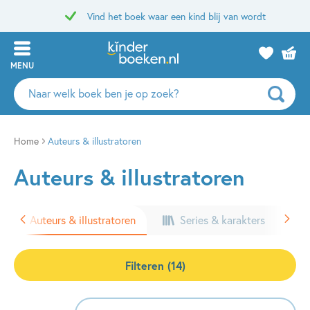
Vind het boek waar een kind blij van wordt
MENU
Zoeken
naar
boeken,
auteurs
Home
Auteurs & illustratoren
en
Auteurs & illustratoren
uitgevers
Auteurs & illustratoren
Series & karakters
Filteren (14)