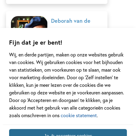
Deborah van de
Leijgraaf
Fijn dat je er bent!
In 2002 behaalde
Deborah van de
Wij, en derde partijen, maken op onze websites gebruik
Leijgraaf cum laude haar
van cookies. Wij gebruiken cookies voor het bijhouden
diploma aan...
van statistieken, om voorkeuren op te slaan, maar ook
voor marketing doeleinden. Door op ‘Zelf instellen’ te
Lees meer
klikken, kun je meer lezen over de cookies die we
gebruiken op deze website en je voorkeuren aanpassen.
Door op ‘Accepteren en doorgaan’ te klikken, ga je
Beatrix Potter
akkoord met het gebruik van alle categorieën cookies
zoals omschreven in ons
cookie statement
.
Beatrix werd geboren op
het hoogtepunt van het
Victoriaanse tijdperk...
Ja, ik accepteer cookies