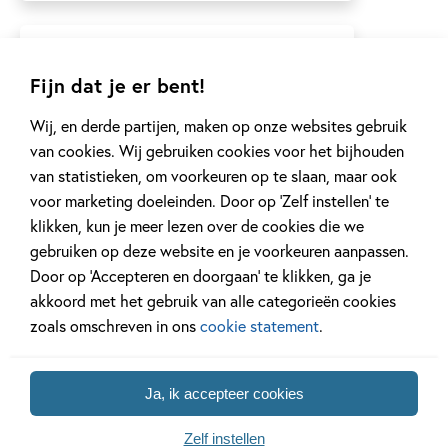
Theo Engelen
Fijn dat je er bent!
Schrijven lijkt op
dromen. Zonder dat je
Wij, en derde partijen, maken op onze websites gebruik
het van tevoren kunt
van cookies. Wij gebruiken cookies voor het bijhouden
plannen...
van statistieken, om voorkeuren op te slaan, maar ook
voor marketing doeleinden. Door op ‘Zelf instellen’ te
klikken, kun je meer lezen over de cookies die we
Lees meer
gebruiken op deze website en je voorkeuren aanpassen.
Door op ‘Accepteren en doorgaan’ te klikken, ga je
akkoord met het gebruik van alle categorieën cookies
Tom de Freston
zoals omschreven in ons
cookie statement
.
Tom de Freston (1983)
studeerde in 2007 af van
Ja, ik accepteer cookies
Cambridge University....
Zelf instellen