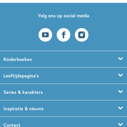
Volg ons op social media
Kinderboeken
Voorleesboeken
Leeftijdspagina’s
Prentenboeken
Boekentips 0 - 1,5 jaar
Series & karakters
Peuterboeken
Boekentips 1,5 - 3 jaar
De Gorgels
Inspiratie & nieuws
Babyboeken
Boekentips 3 - 5 jaar
Dog Man
Kinderboekenweek
Contact
Sprookjesboeken