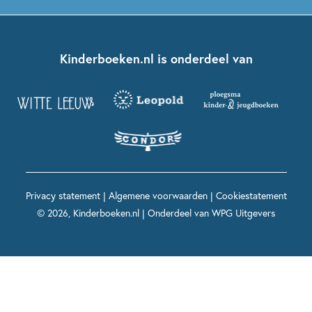
Boekentips 5 - 7 jaar
Dolfje Weerwolfje
Kinderjury
Over ons
Kinderboeken klassiekers
Boekentips 7 - 9 jaar
Fien en Teun
Nationale Voorleesdagen
Contact
Kinderboeken.nl is onderdeel van
Kinderboeken diversiteit
Boekentips 9 - 12 jaar
Kikker
Griffels en Penselen
Advies op maat
Grappige kinderboeken
Boekentips 12+ jaar
Spekkie en Sproet
Woutertje Pieterse Prijs
Nieuwsbrief
Spannende kinderboeken
Boekentips 15+ jaar
Mees Kees
Kinderboeken top 10
Alle boeken per onderwerp
Voor volwassenen
De regels van Floor
Prentenboeken top 10
Privacy statement
|
Algemene voorwaarden
|
Cookiestatement
Maxi & Helium
© 2026, Kinderboeken.nl | Onderdeel van
WPG Uitgevers
Voor het onderwijs
Alle kinderboekenpersonages