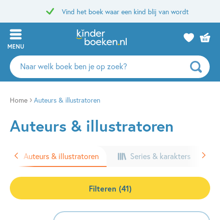
Vind het boek waar een kind blij van wordt
MENU
Zoeken
naar
boeken,
auteurs
Home
Auteurs & illustratoren
en
Auteurs & illustratoren
uitgevers
Auteurs & illustratoren
Series & karakters
Filteren (41)