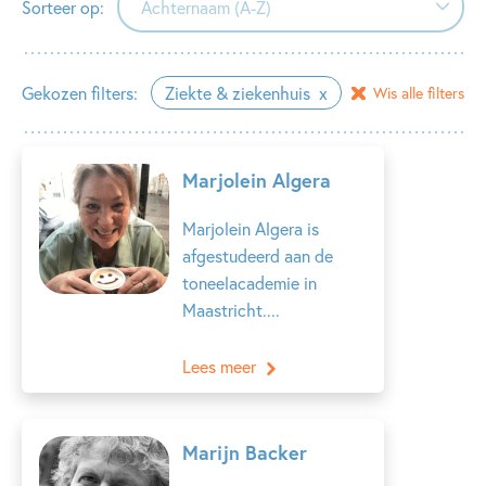
Sorteer op:
Achternaam (A-Z)
Achternaam (A-Z)
Gekozen filters:
Ziekte & ziekenhuis
Wis alle filters
Achternaam (Z-A)
Voornaam (A-Z)
Marjolein Algera
Voornaam (Z-A)
Marjolein Algera is
afgestudeerd aan de
toneelacademie in
Maastricht....
Lees meer
Marijn Backer