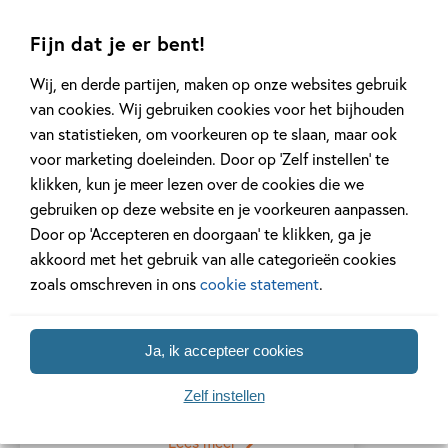
Fijn dat je er bent!
Mariann Asanuma
Wij, en derde partijen, maken op onze websites gebruik
...
van cookies. Wij gebruiken cookies voor het bijhouden
van statistieken, om voorkeuren op te slaan, maar ook
voor marketing doeleinden. Door op ‘Zelf instellen’ te
Lees meer
klikken, kun je meer lezen over de cookies die we
gebruiken op deze website en je voorkeuren aanpassen.
Door op ‘Accepteren en doorgaan’ te klikken, ga je
Marijn Backer
akkoord met het gebruik van alle categorieën cookies
zoals omschreven in ons
cookie statement
.
Marijn Backer over
Marijn Backer Ik ben
geboren in de tijd dat
Ja, ik accepteer cookies
de...
Zelf instellen
Lees meer