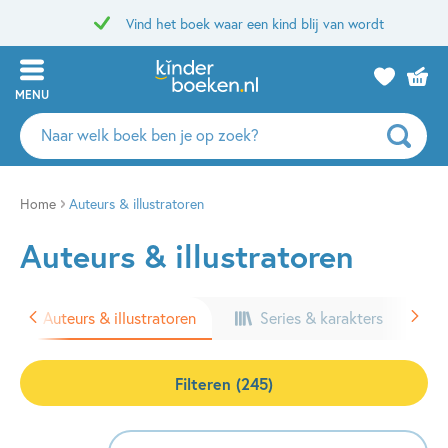
Vind het boek waar een kind blij van wordt
MENU
Zoeken
naar
boeken,
auteurs
Home
Auteurs & illustratoren
en
Auteurs & illustratoren
uitgevers
Auteurs & illustratoren
Series & karakters
Filteren (245)