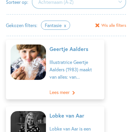
Sorteer op:
Achternaam (A-Z)
Achternaam (A-Z)
Gekozen filters:
Fantasie
Wis alle filters
Achternaam (Z-A)
Voornaam (A-Z)
Geertje Aalders
Voornaam (Z-A)
Illustratrice Geertje
Aalders (1983) maakt
van alles: van...
Lees meer
Lobke van Aar
Lobke van Aar is een