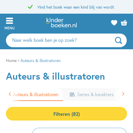
Vind het boek waar een kind blij van wordt
MENU
Zoeken
naar
boeken,
auteurs
Home
Auteurs & illustratoren
en
Auteurs & illustratoren
uitgevers
Auteurs & illustratoren
Series & karakters
Filteren (82)