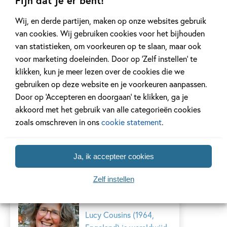
Fijn dat je er bent!
illustrator. Ze heeft
verschillende...
Wij, en derde partijen, maken op onze websites gebruik
van cookies. Wij gebruiken cookies voor het bijhouden
van statistieken, om voorkeuren op te slaan, maar ook
Lees meer
voor marketing doeleinden. Door op ‘Zelf instellen’ te
klikken, kun je meer lezen over de cookies die we
gebruiken op deze website en je voorkeuren aanpassen.
K. Camero
Door op ‘Accepteren en doorgaan’ te klikken, ga je
akkoord met het gebruik van alle categorieën cookies
...
zoals omschreven in ons
cookie statement
.
Lees meer
Ja, ik accepteer cookies
Zelf instellen
Lucy Cousins
Lucy Cousins (1964,