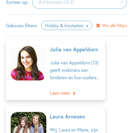
Sorteer op:
Achternaam (A-Z)
Achternaam (A-Z)
Gekozen filters:
Hobby & knutselen
Wis alle filters
Achternaam (Z-A)
Voornaam (A-Z)
Julia van Appeldorn
Voornaam (Z-A)
Julia van Appeldorn (13)
geeft webinars aan
kinderen en hun ouders...
Lees meer
Laura Arnesen
Wij, Laura en Marie, zijn