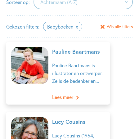
Sorteer op:
Achternaam (A-Z)
Achternaam (A-Z)
Gekozen filters:
Babyboeken
Wis alle filters
Achternaam (Z-A)
Voornaam (A-Z)
Pauline Baartmans
Voornaam (Z-A)
Pauline Baartmans is
illustrator en ontwerper.
Ze is de bedenker en...
Lees meer
Lucy Cousins
Lucy Cousins (1964,