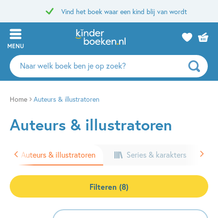
Vind het boek waar een kind blij van wordt
MENU
Zoeken
naar
boeken,
auteurs
Home
Auteurs & illustratoren
en
Auteurs & illustratoren
uitgevers
Auteurs & illustratoren
Series & karakters
Filteren (8)