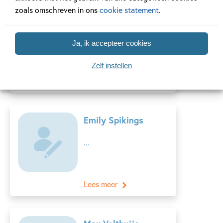
zoals omschreven in ons
cookie statement
.
Inoek Brouwer en Kristi
Beugeling zijn het
gouden duo achter
Ja, ik accepteer cookies
NOOX...
Zelf instellen
Lees meer
Emily Spikings
...
Lees meer