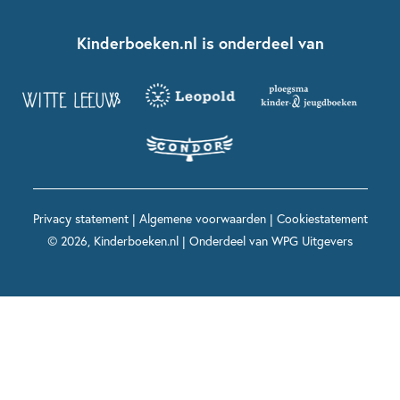
Kinderboeken klassiekers
Boekentips 7 - 9 jaar
Fien en Teun
Nationale Voorleesdagen
Contact
Kinderboeken.nl is onderdeel van
Kinderboeken diversiteit
Boekentips 9 - 12 jaar
Kikker
Griffels en Penselen
Advies op maat
Grappige kinderboeken
Boekentips 12+ jaar
Spekkie en Sproet
Woutertje Pieterse Prijs
Nieuwsbrief
Spannende kinderboeken
Boekentips 15+ jaar
Mees Kees
Kinderboeken top 10
Alle boeken per onderwerp
Voor volwassenen
De regels van Floor
Prentenboeken top 10
Privacy statement
|
Algemene voorwaarden
|
Cookiestatement
Maxi & Helium
© 2026, Kinderboeken.nl | Onderdeel van
WPG Uitgevers
Voor het onderwijs
Alle kinderboekenpersonages