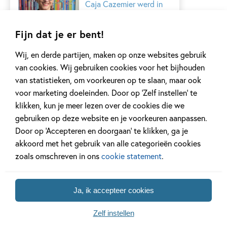
Caja Cazemier werd in
1958 geboren in
Spijkenisse, maar
Fijn dat je er bent!
groeide op in...
Wij, en derde partijen, maken op onze websites gebruik
van cookies. Wij gebruiken cookies voor het bijhouden
Lees meer
van statistieken, om voorkeuren op te slaan, maar ook
voor marketing doeleinden. Door op ‘Zelf instellen’ te
klikken, kun je meer lezen over de cookies die we
De Efteling
gebruiken op deze website en je voorkeuren aanpassen.
Door op ‘Accepteren en doorgaan’ te klikken, ga je
...
akkoord met het gebruik van alle categorieën cookies
zoals omschreven in ons
cookie statement
.
Lees meer
Ja, ik accepteer cookies
Charlotte Dematons
Zelf instellen