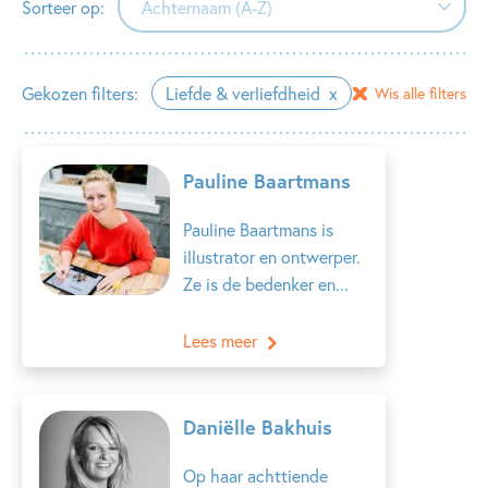
Sorteer op:
Achternaam (A-Z)
Achternaam (A-Z)
Gekozen filters:
Liefde & verliefdheid
Wis alle filters
Achternaam (Z-A)
Voornaam (A-Z)
Pauline Baartmans
Voornaam (Z-A)
Pauline Baartmans is
illustrator en ontwerper.
Ze is de bedenker en...
Lees meer
Daniëlle Bakhuis
Op haar achttiende