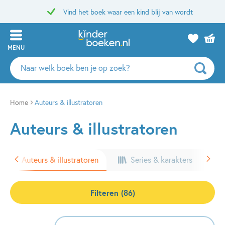
Vind het boek waar een kind blij van wordt
MENU
Zoeken
naar
boeken,
auteurs
Home
Auteurs & illustratoren
en
Auteurs & illustratoren
uitgevers
Auteurs & illustratoren
Series & karakters
Filteren (86)