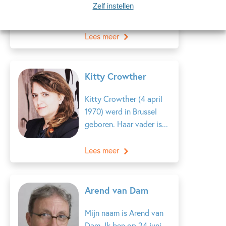
Zelf instellen
een van de bekendste...
Lees meer
Kitty Crowther
Kitty Crowther (4 april
1970) werd in Brussel
geboren. Haar vader is...
Lees meer
Arend van Dam
Mijn naam is Arend van
Dam. Ik ben op 24 juni