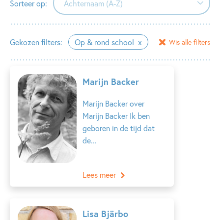
Sorteer op:
Achternaam (A-Z)
Achternaam (A-Z)
Gekozen filters:
Op & rond school
Wis alle filters
Achternaam (Z-A)
Voornaam (A-Z)
Marijn Backer
Voornaam (Z-A)
Marijn Backer over
Marijn Backer Ik ben
geboren in de tijd dat
de...
Lees meer
Lisa Bjärbo