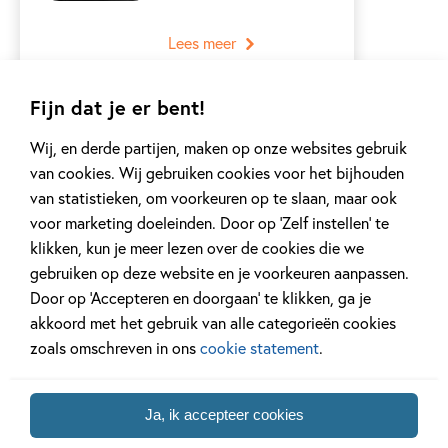
Lees meer
Fijn dat je er bent!
Caja Cazemier
Wij, en derde partijen, maken op onze websites gebruik
Caja Cazemier werd in
van cookies. Wij gebruiken cookies voor het bijhouden
1958 geboren in
van statistieken, om voorkeuren op te slaan, maar ook
Spijkenisse, maar
voor marketing doeleinden. Door op ‘Zelf instellen’ te
groeide op in...
klikken, kun je meer lezen over de cookies die we
gebruiken op deze website en je voorkeuren aanpassen.
Lees meer
Door op ‘Accepteren en doorgaan’ te klikken, ga je
akkoord met het gebruik van alle categorieën cookies
zoals omschreven in ons
cookie statement
.
Lucy Cousins
Ja, ik accepteer cookies
Lucy Cousins (1964,
Engeland) is wereldwijd