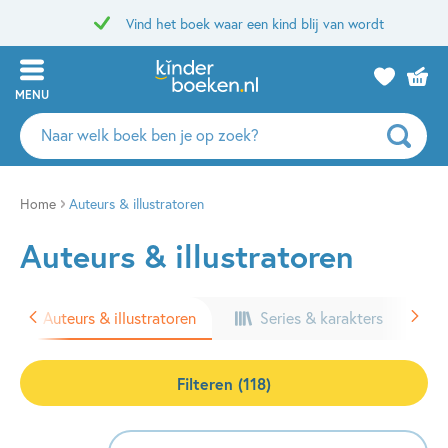
Vind het boek waar een kind blij van wordt
MENU
Zoeken
naar
boeken,
auteurs
Home
Auteurs & illustratoren
en
Auteurs & illustratoren
uitgevers
Auteurs & illustratoren
Series & karakters
Filteren (118)