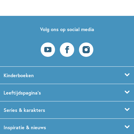
Volg ons op social media
Kinderboeken
Voorleesboeken
Leeftijdspagina’s
Prentenboeken
Boekentips 0 - 1,5 jaar
Series & karakters
Peuterboeken
Boekentips 1,5 - 3 jaar
De Gorgels
Inspiratie & nieuws
Babyboeken
Boekentips 3 - 5 jaar