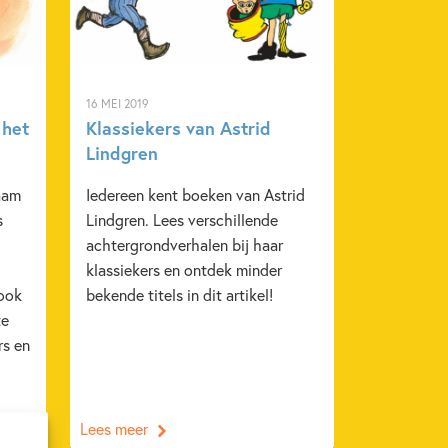
16 MEI 2019
 het
Klassiekers van Astrid
Lindgren
naam
Iedereen kent boeken van Astrid
s
Lindgren. Lees verschillende
achtergrondverhalen bij haar
klassiekers en ontdek minder
 ook
bekende titels in dit artikel!
te
rs en
Lees meer