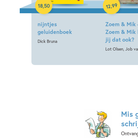
99
,
18
,
50
12
nijntjes
Zoem & Mik 
geluidenboek
Zoem & Mik 
jij dat ook?
Dick Bruna
Lot Olsen, Job v
Mis 
schri
Ontvang