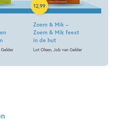
12
,
99
Zoem & Mik –
Een
Zoem & Mik feest
om
in de hut
 Gelder
Lot Olsen, Job van Gelder
en