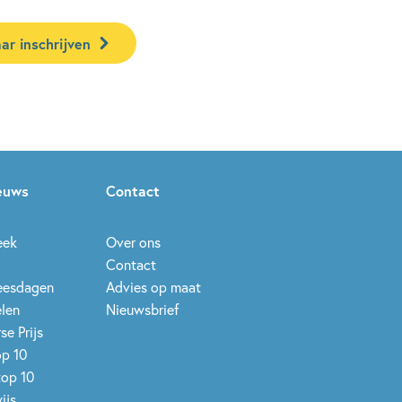
ar inschrijven
ieuws
Contact
eek
Over ons
Contact
leesdagen
Advies op maat
elen
Nieuwsbrief
se Prijs
op 10
top 10
ijs