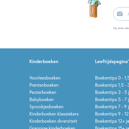
E-
mailadr
Op onze nie
Kinderboeken
Leeftijdspagina’
Voorleesboeken
Boekentips 0 - 1,5
Prentenboeken
Boekentips 1,5 - 3
Peuterboeken
Boekentips 3 - 5 
Babyboeken
Boekentips 5 - 7 
Sprookjesboeken
Boekentips 7 - 9 
Kinderboeken klassiekers
Boekentips 9 - 12
Kinderboeken diversiteit
Boekentips 12+ j
Grappige kinderboeken
Boekentips 15+ j