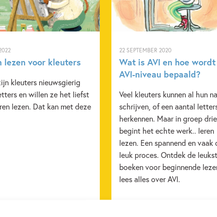
2022
22 SEPTEMBER 2020
 lezen voor kleuters
Wat is AVI en hoe wordt
AVI-niveau bepaald?
ijn kleuters nieuwsgierig
etters en willen ze het liefst
Veel kleuters kunnen al hun 
eren lezen. Dat kan met deze
schrijven, of een aantal letter
!
herkennen. Maar in groep drie
begint het echte werk.. leren
lezen. Een spannend en vaak
leuk proces. Ontdek de leuks
boeken voor beginnende leze
lees alles over AVI.
eer
Lees meer