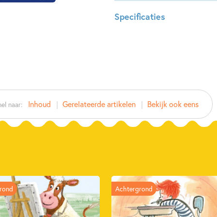
Specificaties
ISBN:
978902
NUR:
287
Type:
Hardco
Auteur(s):
Fiona 
Illustrator:
Barbara
Inhoud
Gerelateerde artikelen
Bekijk ook eens
el naar:
Prijs:
11
,
99
Aantal pagina's:
48
Uitgever:
Kluitma
Verschijningsdatum:
15-11-2
Kenmerken van dit boek
rond
Achtergrond
Beginnende lezer & AVI boeken
Barbara Mulderink