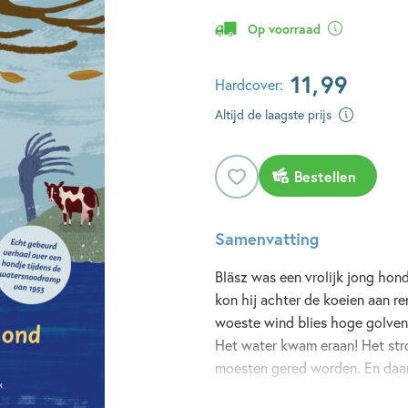
Op voorraad
11
,
99
Hardcover:
Altijd de laagste prijs
Bestellen
Samenvatting
Bläsz was een vrolijk jong hon
kon hij achter de koeien aan re
woeste wind blies hoge golven 
Het water kwam eraan! Het str
moesten gered worden. En daar
Lees meer