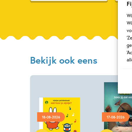
Fi
Wi
Wi
vo
‘Z
ge
‘A
Bekijk ook eens
al
18-08-2026
17-08-2026
Hardcover
Hardcover