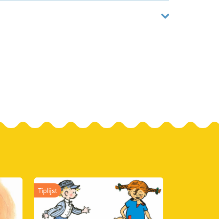
0677164
ver
Rempt
 Mulderink
n Alkmaar B.V., Uitgeverij
024
Tiplijst
Geschiedenis
Fiona Rempt