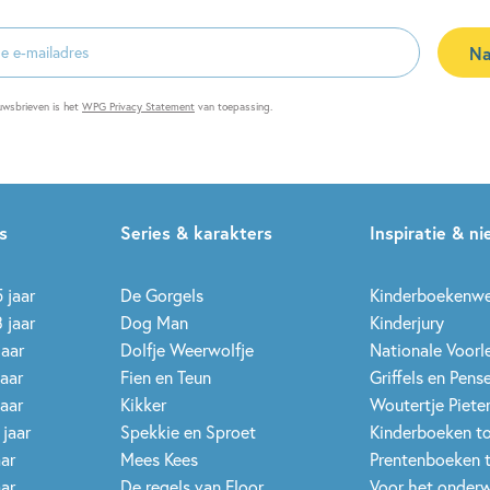
Na
es
uwsbrieven is het
WPG Privacy Statement
van toepassing.
s
Series & karakters
Inspiratie & n
 jaar
De Gorgels
Kinderboekenw
 jaar
Dog Man
Kinderjury
jaar
Dolfje Weerwolfje
Nationale Voor
jaar
Fien en Teun
Griffels en Pens
jaar
Kikker
Woutertje Pieter
 jaar
Spekkie en Sproet
Kinderboeken t
aar
Mees Kees
Prentenboeken 
aar
De regels van Floor
Voor het onderw