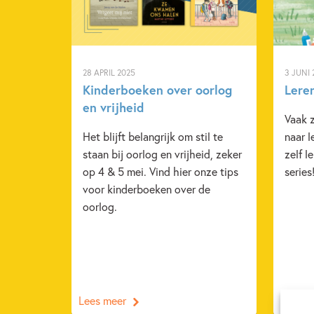
28 APRIL 2025
3 JUNI 
Kinderboeken over oorlog
Leren
en vrijheid
Vaak z
Het blijft belangrijk om stil te
naar l
staan bij oorlog en vrijheid, zeker
zelf l
op 4 & 5 mei. Vind hier onze tips
series
voor kinderboeken over de
oorlog.
Lees meer
Lees m