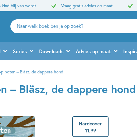
 kind blij van wordt
Vraag gratis advies op maat
Zoeken
naar
boeken,
auteurs
d
Series
Downloads
Advies op maat
Inspir
en
uitgevers
op poten – Bläsz, de dappere hond
n – Bläsz, de dappere hond
Hardcover
11
,
99