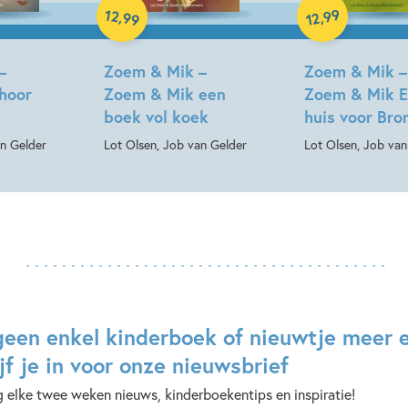
12
99
,
,
99
12
–
Zoem & Mik –
Zoem & Mik –
hoor
Zoem & Mik een
Zoem & Mik 
boek vol koek
huis voor Br
an Gelder
Lot Olsen, Job van Gelder
Lot Olsen, Job van
geen enkel kinderboek of nieuwtje meer 
jf je in voor onze nieuwsbrief
 elke twee weken nieuws, kinderboekentips en inspiratie!