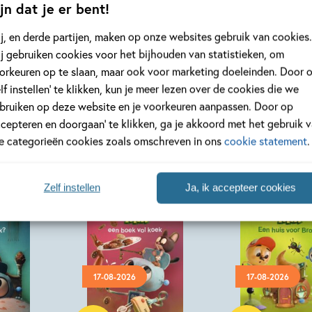
jn dat je er bent!
j, en derde partijen, maken op onze websites gebruik van cookies.
Bekijk alle artikelen
j gebruiken cookies voor het bijhouden van statistieken, om
orkeuren op te slaan, maar ook voor marketing doeleinden. Door 
elf instellen’ te klikken, kun je meer lezen over de cookies die we
bruiken op deze website en je voorkeuren aanpassen. Door op
ccepteren en doorgaan’ te klikken, ga je akkoord met het gebruik 
le categorieën cookies zoals omschreven in ons
cookie statement
.
Zelf instellen
Ja, ik accepteer cookies
17-08-2026
17-08-2026
Hardcover
Hardcover