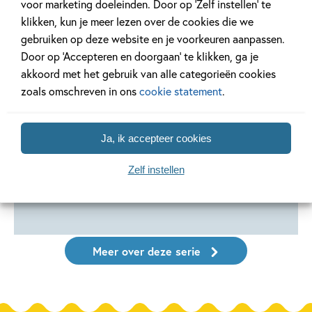
voor marketing doeleinden. Door op ‘Zelf instellen’ te
klikken, kun je meer lezen over de cookies die we
99
7
,
99
4
,
99
,
7
E-book
gebruiken op deze website en je voorkeuren aanpassen.
E-book
E-book
Door op ‘Accepteren en doorgaan’ te klikken, ga je
De piraten van
De piraten van
De pirat
akkoord met het gebruik van alle categorieën cookies
hiernaast 7 – De
hiernaast 5 – De
hiernaas
zoals omschreven in ons
cookie statement
.
piraten van
piraten van
piraten 
hiernaast: De
hiernaast:
hiernaast
Ja, ik accepteer cookies
pakjespiraat
Kanonnen op de
3… Ente
camping
Reggie Naus, Mark
Reggie Nau
Zelf instellen
Reggie Naus, Mark
Janssen
Janssen
Meer over deze serie