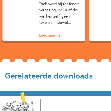
Toch werd hij tot ieders
Humor
Jongensboeken
Spanning
verbazing, inclusief die
van hemzelf, geen
Spanning & griezelen
Reggie Naus
tekenaar, hoewel...
Mark Janssen
Lees meer
Gerelateerde downloads