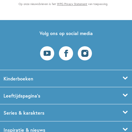
Op onze nieuwsbrieven is het
WPG Privacy Statement
van toepassing.
Volg ons op social media
Kinderboeken
Voorleesboeken
Leeftijdspagina’s
Prentenboeken
Boekentips 0 - 1,5 jaar
Series & karakters
Peuterboeken
Boekentips 1,5 - 3 jaar
De Gorgels
Inspiratie & nieuws