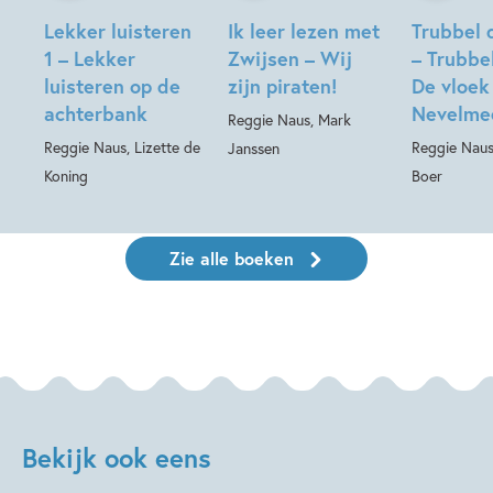
Lekker luisteren
Ik leer lezen met
Trubbel d
1 – Lekker
Zwijsen – Wij
– Trubbel
luisteren op de
zijn piraten!
De vloek
achterbank
Nevelme
Reggie Naus, Mark
Reggie Naus, Lizette de
Reggie Naus
Janssen
Koning
Boer
Zie alle boeken
Bekijk ook eens