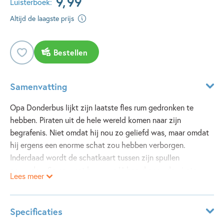
9
,
99
Luisterboek:
Altijd de laagste prijs
Bestellen
Samenvatting
Opa Donderbus lijkt zijn laatste fles rum gedronken te
hebben. Piraten uit de hele wereld komen naar zijn
begrafenis. Niet omdat hij nou zo geliefd was, maar omdat
hij ergens een enorme schat zou hebben verborgen.
Inderdaad wordt de schatkaart tussen zijn spullen
gevonden. Samen met hun oom Urbaard gaan de piraten op
Lees meer
zoek naar de schat. Maar is oom Urbaard wel te
vertrouwen? En is opa eigenlijk wel écht dood...?
Specificaties
'De zombie van Zandwijk geeft je het betere piratengevoel