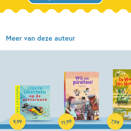
Meer van deze auteur
Hardcover
Luisterboek
E-book
99
7
,
99
9
,
99
,
11