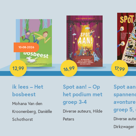
10-08-2026
Hardcover
Hardcover
99
17
,
,
12
,
99
99
16
Hardcover
ik lees – Het
Spot aan! – Op
Spot aan
bosbeest
het podium met
spannen
groep 3-4
avonture
Mohana Van den
groep 5, 6
Diverse auteurs, Hilde
Kroonenberg, Daniëlle
Diverse aute
Peters
Schothorst
Dirkzwager