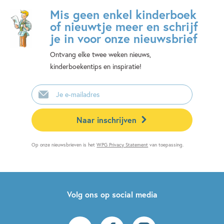
Mis geen enkel kinderboek
of nieuwtje meer en schrijf
je in voor onze nieuwsbrief
Ontvang elke twee weken nieuws,
kinderboekentips en inspiratie!
E-
mailadres
Naar inschrijven
Op onze nieuwsbrieven is het
WPG Privacy Statement
van toepassing.
Volg ons op social media