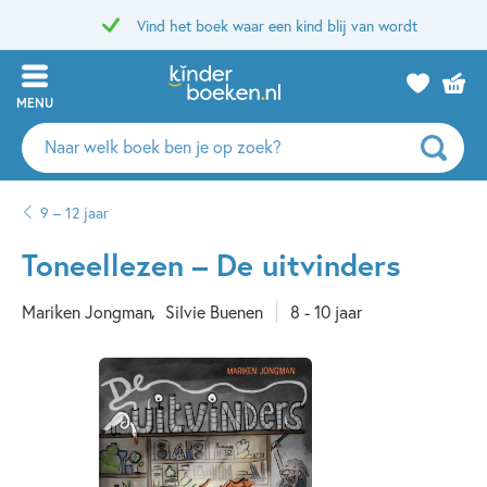
Vind het boek waar een kind blij van wordt
MENU
Zoeken
naar
boeken,
9 – 12 jaar
auteurs
en
Toneellezen – De uitvinders
uitgevers
Mariken Jongman
Silvie Buenen
8 - 10 jaar