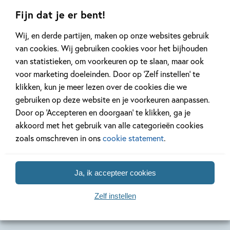
Fijn dat je er bent!
Wij, en derde partijen, maken op onze websites gebruik
van cookies. Wij gebruiken cookies voor het bijhouden
van statistieken, om voorkeuren op te slaan, maar ook
Hardcover
Hardcover
voor marketing doeleinden. Door op ‘Zelf instellen’ te
99
16
Hardcover
,
,
16
,
99
99
16
klikken, kun je meer lezen over de cookies die we
gebruiken op deze website en je voorkeuren aanpassen.
Toneellezen –
Toneellezen – pip
Toneelle
Door op ‘Accepteren en doorgaan’ te klikken, ga je
wat een troep!
zoekt haar tas
dief of 
akkoord met het gebruik van alle categorieën cookies
dief?
zoals omschreven in ons
cookie statement
.
Isabel Versteeg, Els van
Jolanda Horsten,
Annemarie v
Egeraat
Samantha Loman
Brink, Silvi
Ja, ik accepteer cookies
Zelf instellen
Meer over deze serie