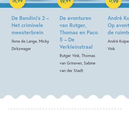
99
,
16
,
99
,
99
19
Hardcover
De Bandini’s 2 –
De avonturen
André Ku
Het criminele
van Rutger,
Op avont
meesterbrein
Thomas en Paco
de ruimt
5 – De
Ilona de Lange, Micky
André Kuipe
Verkleinstraal
Dirkzwager
Vink
Rutger Vink, Thomas
van Grinsven, Sabine
van der Stadt