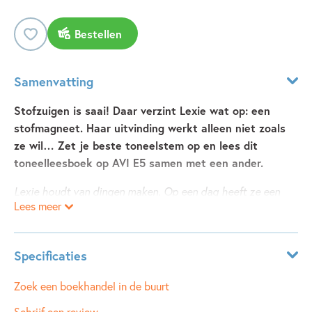
Bestellen
Samenvatting
Stofzuigen is saai! Daar verzint Lexie wat op: een
stofmagneet. Haar uitvinding werkt alleen niet zoals
ze wil… Zet je beste toneelstem op en lees dit
toneelleesboek op AVI E5 samen met een ander.
Lexie houdt van dingen maken. Op een dag heeft ze een
Lees meer
geweldig idee: een stofmagneet uitvinden. Als het lukt, is
dat saaie stofzuigen nooit meer nodig! Ze roept de hulp in
van buurjongen Max en samen gaan ze naar oom Rombout,
Specificaties
een uitvinder.
Alles gaat goed, totdat … alles misgaat. Ineens is er een
Leeftijdsindicatie:
8 - 10 jaar
Zoek een boekhandel in de buurt
stofbol die haar óveral volgt. Lexie wordt er gek van. Maar
ISBN:
9789048753642
Schrijf een review