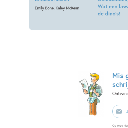
Wat een lawa
Emily Bone, Kaley McKean
de dino’s!
Mis 
schri
Ontvang
E-
mailadr
Op onze nie