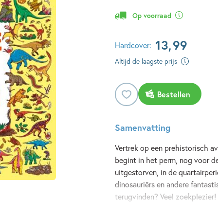
Op voorraad
13
,
99
Hardcover:
Altijd de laagste prijs
Bestellen
Samenvatting
Vertrek op een prehistorisch a
begint in het perm, nog voor de
uitgestorven, in de quartairper
dinosauriërs en andere fantasti
terugvinden? Veel zoekplezier!
Lees meer