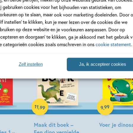
j gebruiken cookies voor het bijhouden van statistieken, om
orkeuren op te slaan, maar ook voor marketing doeleinden. Door 
elf instellen’ te klikken, kun je meer lezen over de cookies die we
bruiken op deze website en je voorkeuren aanpassen. Door op
ccepteren en doorgaan’ te klikken, ga je akkoord met het gebruik 
le categorieën cookies zoals omschreven in ons
cookie statement
.
Zelf instellen
Ja, ik accepteer cookies
Hardcover
Hardcover
11
99
,
99
,
9
Maak dit boek –
Voer je dinos
es 1 –
Een dino vernielde