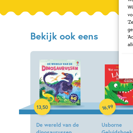
Wi
vo
‘Z
ge
Bekijk ook eens
‘A
al
Hardcover
Hardcover
99
,
13
,
50
16
De wereld van de
Usborne
dinosaurussen
Geluidsboekj