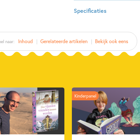
Specificaties
ISBN:
97890
NUR:
212
Inhoud
Gerelateerde artikelen
Bekijk ook eens
el naar:
Type:
Hardco
Auteur(s):
Marta 
Prijs:
13
,
99
Aantal pagina's:
32
Uitgever:
SU Kids
Verschijningsdatum:
02-06-
Kinderpanel
Kenmerken van dit boek
Dinosaurussen
Geschieden
Marta Garatea