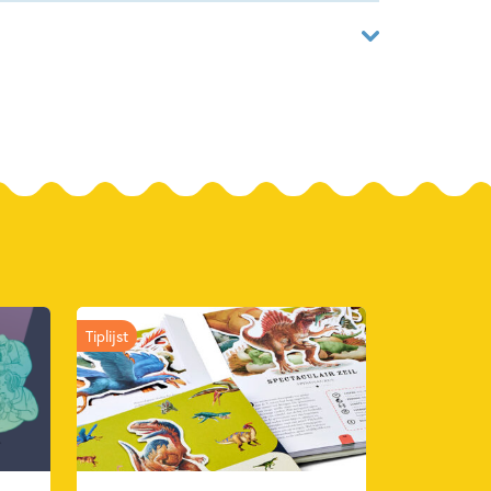
02287053
ver
Garatea
 & Digits
2026
Tiplijst
is
Non-fictie
Soort boek