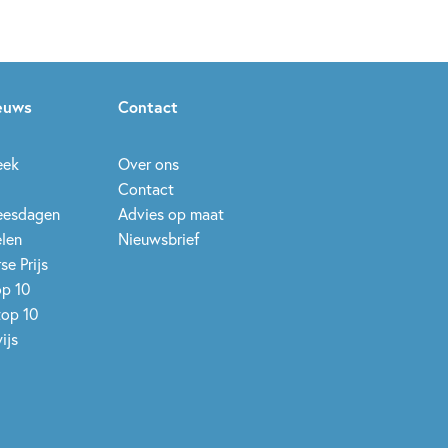
ieuws
Contact
eek
Over ons
Contact
leesdagen
Advies op maat
elen
Nieuwsbrief
se Prijs
op 10
top 10
ijs