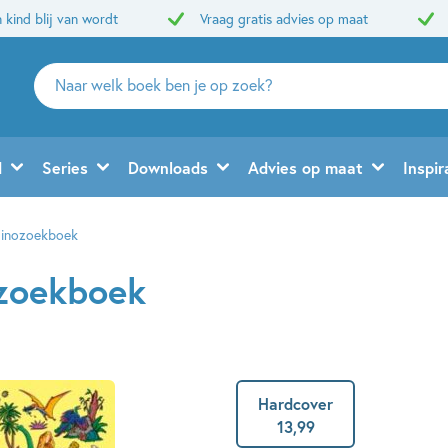
 kind blij van wordt
Vraag gratis advies op maat
Zoeken
naar
boeken,
auteurs
d
Series
Downloads
Advies op maat
Inspir
en
uitgevers
dinozoekboek
ozoekboek
Hardcover
13
,
99