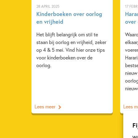
28 APRIL 2025
17 FEBR
Kinderboeken over oorlog
Harar
en vrijheid
over
Het blijft belangrijk om stil te
Waaro
staan bij oorlog en vrijheid, zeker
elkaar
op 4 & 5 mei. Vind hier onze tips
voere
voor kinderboeken over de
Harari
oorlog.
bestse
nieuw
oorlog
nieuwe
Lees meer
Lees m
Fi
Wi