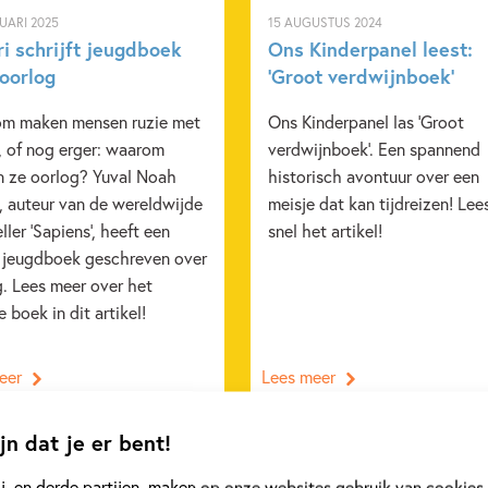
UARI 2025
15 AUGUSTUS 2024
i schrijft jeugdboek
Ons Kinderpanel leest:
 oorlog
‘Groot verdwijnboek’
m maken mensen ruzie met
Ons Kinderpanel las 'Groot
, of nog erger: waarom
verdwijnboek'. Een spannend
n ze oorlog? Yuval Noah
historisch avontuur over een
, auteur van de wereldwijde
meisje dat kan tijdreizen! Lee
ller 'Sapiens', heeft een
snel het artikel!
 jeugdboek geschreven over
. Lees meer over het
 boek in dit artikel!
eer
Lees meer
jn dat je er bent!
Bekijk alle artikelen
j, en derde partijen, maken op onze websites gebruik van cookies.