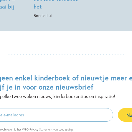
ai bij
het
Bonnie Lui
geen enkel kinderboek of nieuwtje meer 
jf je in voor onze nieuwsbrief
 elke twee weken nieuws, kinderboekentips en inspiratie!
Na
es
uwsbrieven is het
WPG Privacy Statement
van toepassing.