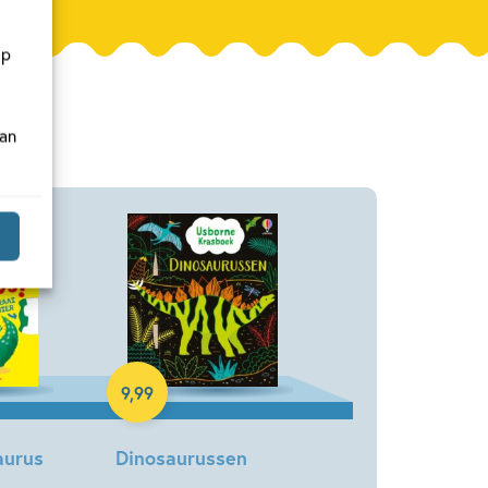
op
van
Paperback
9
,
99
aurus
Dinosaurussen