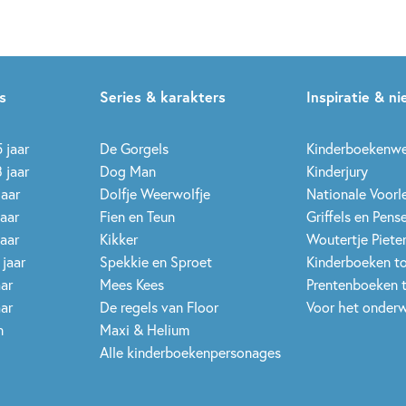
s
Series & karakters
Inspiratie & n
 jaar
De Gorgels
Kinderboekenw
 jaar
Dog Man
Kinderjury
jaar
Dolfje Weerwolfje
Nationale Voor
jaar
Fien en Teun
Griffels en Pens
jaar
Kikker
Woutertje Pieter
 jaar
Spekkie en Sproet
Kinderboeken t
aar
Mees Kees
Prentenboeken 
aar
De regels van Floor
Voor het onderw
n
Maxi & Helium
Alle kinderboekenpersonages