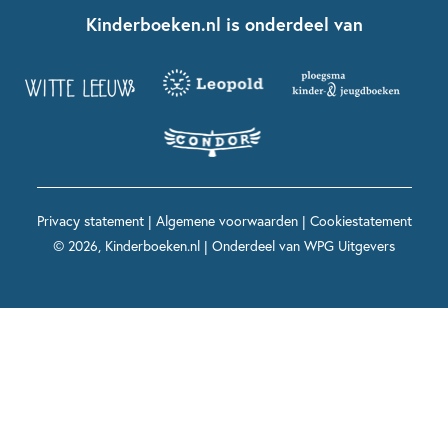
Fien en Teun
Nationale Voorleesdagen
Contact
Kinderboeken.nl is onderdeel van
Kinderboeken diversiteit
Boekentips 9 - 12 jaar
Kikker
Griffels en Penselen
Advies op maat
Grappige kinderboeken
Boekentips 12+ jaar
Spekkie en Sproet
Woutertje Pieterse Prijs
Nieuwsbrief
Spannende kinderboeken
Boekentips 15+ jaar
Mees Kees
Kinderboeken top 10
Alle boeken per onderwerp
Voor volwassenen
De regels van Floor
Prentenboeken top 10
Privacy statement
|
Algemene voorwaarden
|
Cookiestatement
Maxi & Helium
© 2026, Kinderboeken.nl | Onderdeel van
WPG Uitgevers
Voor het onderwijs
Alle kinderboekenpersonages