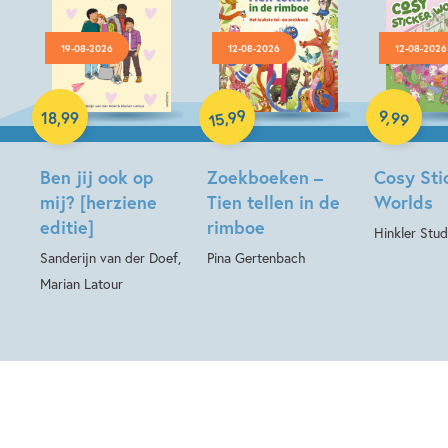
19-08-2026
12-08-2026
12-08-2026
Paperback
Hardcover
99
Hardcover
9
,
99
,
18
,
99
15
Ben jij ook op
Zoekboeken –
Cosy Sti
mij? [herziene
Tien tellen in de
Worlds
editie]
rimboe
Hinkler Stud
Sanderijn van der Doef,
Pina Gertenbach
Marian Latour