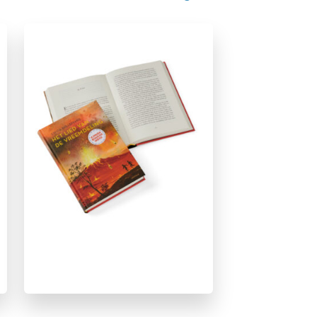
leeuw
, dat werd bekroond met de Senaatsprijs van de
Techniek & wetenschap
Vriendschap
Nederlandse Kinderjury.
Zelfvertrouwen & weerbaarheid
Linda Dielemans