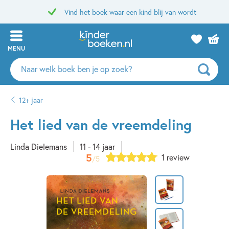
Vind het boek waar een kind blij van wordt
MENU
Zoeken
naar
boeken,
12+ jaar
auteurs
en
Het lied van de vreemdeling
uitgevers
Linda Dielemans
11 - 14 jaar
5
1 review
/5