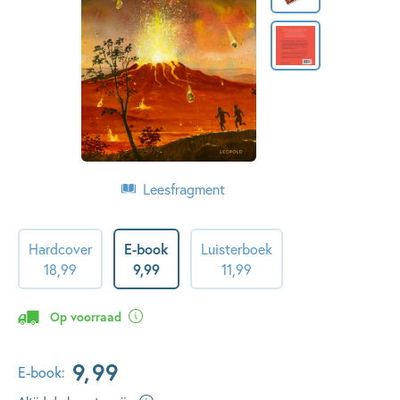
Leesfragment
Hardcover
E-book
Luisterboek
18
,
99
9
,
99
11
,
99
Op voorraad
9
,
99
E-book: