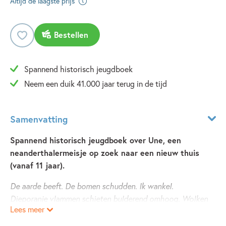
Altijd de laagste prijs
Bestellen
Spannend historisch jeugdboek
Neem een duik 41.000 jaar terug in de tijd
Samenvatting
Spannend historisch jeugdboek over Une, een
neanderthalermeisje op zoek naar een nieuw thuis
(vanaf 11 jaar).
De aarde beeft. De bomen schudden. Ik wankel.
Dieporanje vlammen schieten bulderend omhoog. Wolken
Lees meer
blokkeren de zon. Met een dreun komt er een zwarte,
rokende steenbrok naast mijn voeten neer.