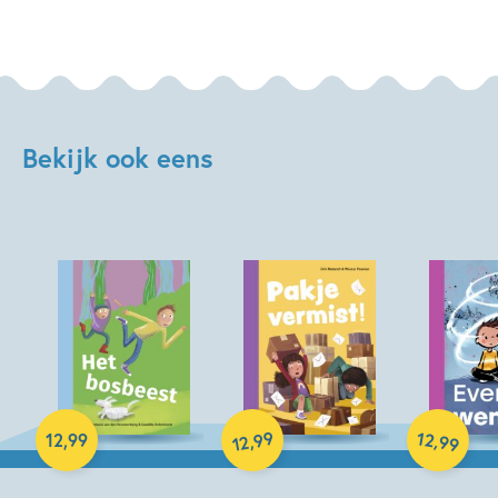
Bekijk ook eens
Hardcover
Hardcover
Hardcover
99
12
,
,
12
,
99
99
12