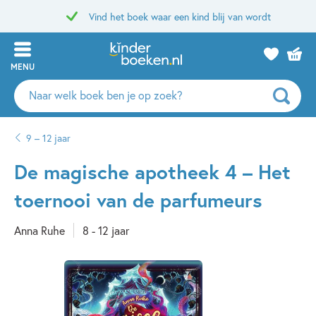
Vind het boek waar een kind blij van wordt
MENU
Zoeken
naar
boeken,
9 – 12 jaar
auteurs
en
De magische apotheek 4 – Het
uitgevers
toernooi van de parfumeurs
Anna Ruhe
8 - 12 jaar