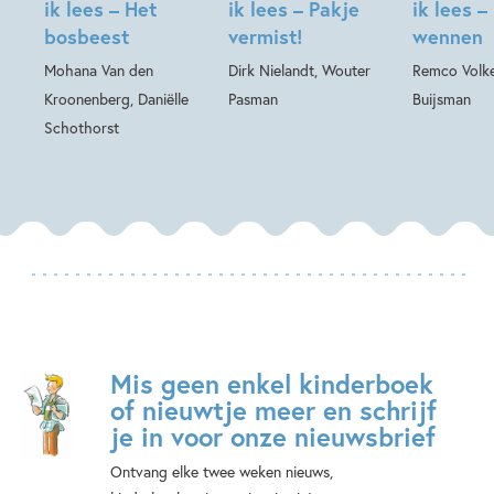
ik lees – Het
ik lees – Pakje
ik lees –
bosbeest
vermist!
wennen
Mohana Van den
Dirk Nielandt, Wouter
Remco Volke
Kroonenberg, Daniëlle
Pasman
Buijsman
Schothorst
Mis geen enkel kinderboek
of nieuwtje meer en schrijf
je in voor onze nieuwsbrief
Ontvang elke twee weken nieuws,