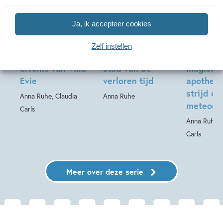
Hardcover
99
19
,
19
,
99
,
99
19
Hardcover
Ja, ik accepteer cookies
Hardcover
De magische
De magische
De magi
Zelf instellen
apotheek 6 – De
apotheek 5 – De
apotheek
erfenis van Villa
stad van de
magisch
Evie
verloren tijd
apotheek
strijd o
Anna Ruhe, Claudia
Anna Ruhe
meteoor
Carls
Anna Ruhe, 
Carls
Meer over deze serie