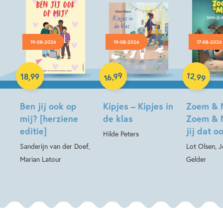
19-08-2026
19-08-2026
17-08-2026
Hardcover
99
12
,
,
18
,
99
99
16
Hardcover
Hardcover
Ben jij ook op
Kipjes – Kipjes in
Zoem & 
mij? [herziene
de klas
Zoem & 
editie]
jij dat o
Hilde Peters
Sanderijn van der Doef,
Lot Olsen, 
Marian Latour
Gelder