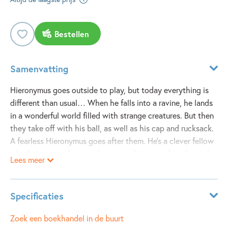
Bestellen
Samenvatting
Hieronymus goes outside to play, but today everything is
different than usual… When he falls into a ravine, he lands
in a wonderful world filled with strange creatures. But then
they take off with his ball, as well as his cap and rucksack.
A fearless Hieronymus goes after them. He’s a clever fellow
who helps out whenever he can, making new friends on the
Lees meer
way. Though not everybody is what they seem to be…
A picture book without words, in which the painter
Specificaties
Hieronymus Bosch’s magical world transformed into the
setting of an exciting escapade. Take the journey yourself
Leeftijdsindicatie:
5 - 8 jaar
Zoek een boekhandel in de buurt