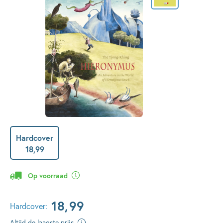
Hardcover
18
,
99
Op voorraad
18
,
99
Hardcover:
Altijd de laagste prijs