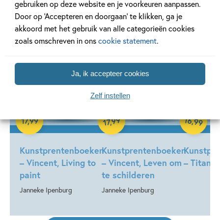
gebruiken op deze website en je voorkeuren aanpassen.
'Kunstprentenboeken'
Door op ‘Accepteren en doorgaan’ te klikken, ga je
akkoord met het gebruik van alle categorieën cookies
zoals omschreven in ons
cookie statement
.
Ja, ik accepteer cookies
Zelf instellen
Hardcover
16
99
,
17
,
99
,
99
17
Hardcover
Hardcover
Kunstprentenboeken
Kunstprentenboeken
Kunstpr
– Vincent, Living to
– Vincent, Leven om
– Titanic
paint
te schilderen
Janneke Ipenburg
Janneke Ipenburg