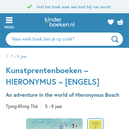
Vind het boek waar een kind blij van wordt
MENU
Zoeken
naar
boeken,
7 – 9 jaar
auteurs
en
Kunstprentenboeken –
uitgevers
HIERONYMUS – [ENGELS]
An adventure in the world of Hieronymus Bosch
Tjong-Khing Thé
5 - 8 jaar