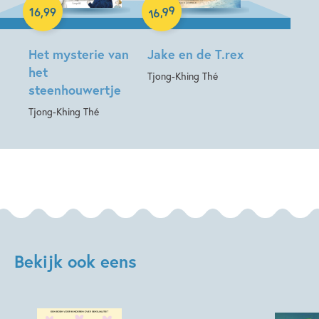
Hardcover
99
,
16
,
99
16
Het mysterie van
Jake en de T.rex
het
Tjong-Khing Thé
steenhouwertje
Tjong-Khing Thé
Bekijk ook eens