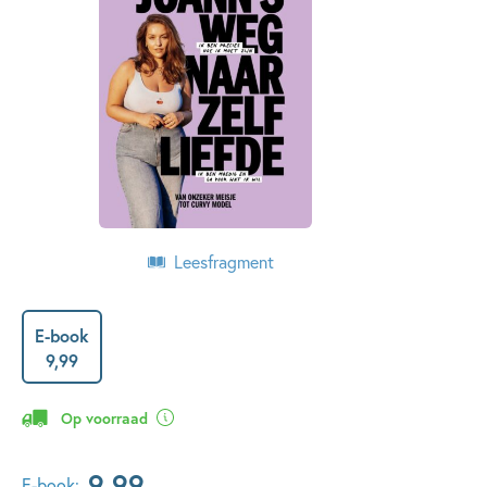
Leesfragment
E-book
9
,
99
Op voorraad
9
,
99
E-book: