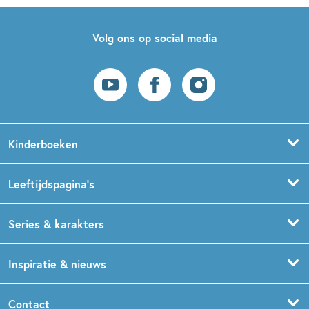
Volg ons op social media
Kinderboeken
Voorleesboeken
Leeftijdspagina’s
Prentenboeken
Boekentips 0 - 1,5 jaar
Series & karakters
Peuterboeken
Boekentips 1,5 - 3 jaar
De Gorgels
Inspiratie & nieuws
Babyboeken
Boekentips 3 - 5 jaar
Dog Man
Kinderboekenweek
Contact
Sprookjesboeken