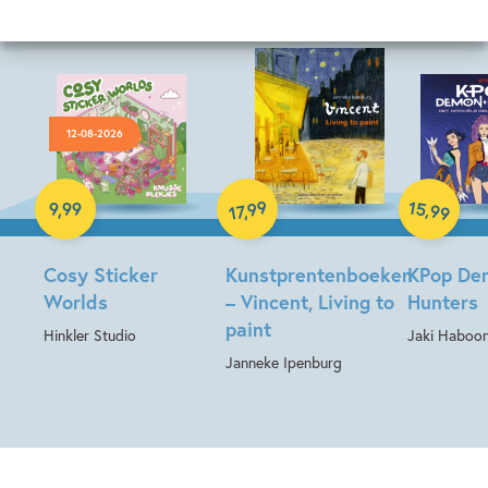
12-08-2026
Paperback
Paperback
15
99
,
9
,
99
,
99
17
Hardcover
Cosy Sticker
Kunstprentenboeken
KPop De
Worlds
– Vincent, Living to
Hunters
paint
Hinkler Studio
Jaki Haboon
Janneke Ipenburg