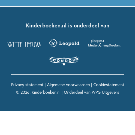
Boekentips 5 - 7 jaar
Dolfje Weerwolfje
Kinderjury
Over ons
Kinderboeken klassiekers
Boekentips 7 - 9 jaar
Fien en Teun
Nationale Voorleesdagen
Contact
Kinderboeken.nl is onderdeel van
Kinderboeken diversiteit
Boekentips 9 - 12 jaar
Kikker
Griffels en Penselen
Advies op maat
Grappige kinderboeken
Boekentips 12+ jaar
Spekkie en Sproet
Woutertje Pieterse Prijs
Nieuwsbrief
Spannende kinderboeken
Boekentips 15+ jaar
Mees Kees
Kinderboeken top 10
Alle boeken per onderwerp
Voor volwassenen
De regels van Floor
Prentenboeken top 10
Privacy statement
|
Algemene voorwaarden
|
Cookiestatement
Maxi & Helium
© 2026, Kinderboeken.nl | Onderdeel van
WPG Uitgevers
Voor het onderwijs
Alle kinderboekenpersonages