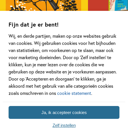
over zichzelf. Ze besluit haar zoektocht naar zelfacceptatie
(Auto)biografie & dagboeken
15+ jaar
en zelfliefde op social media te delen én om te gaan voor
Liefde & verliefdheid
Non-fictie
haar allergrootste droom… Met QR-codes met extra’s en
27 APRIL 2026
14 MEI 2025
een stickervel met affirmaties om je leven een positieve
Fijn dat je er bent!
Pesten & misbruik
Voor volwassenen
De mooiste cadeauboeken
Interview met 
wending te geven. ‘Joann is een voorbeeld voor vrouwen
voor Moederdag
over ‘Neem een
Wij, en derde partijen, maken op onze websites gebruik
als het gaat over bodypositivity en self-love.’ Cosmopolitan
Vriendschap
Zelfvertrouwen & weerbaarheid
van cookies. Wij gebruiken cookies voor het bijhouden
Joann van den Herik
van statistieken, om voorkeuren op te slaan, maar ook
voor marketing doeleinden. Door op ‘Zelf instellen’ te
Lees meer
Lees meer
klikken, kun je meer lezen over de cookies die we
gebruiken op deze website en je voorkeuren aanpassen.
Door op ‘Accepteren en doorgaan’ te klikken, ga je
Bekijk alle artikelen
akkoord met het gebruik van alle categorieën cookies
zoals omschreven in ons
cookie statement
.
Ja, ik accepteer cookies
Bekijk ook eens
Zelf instellen