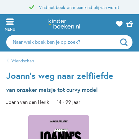
Vind het boek waar een kind blij van wordt
MENU
Zoeken
naar
boeken,
Vriendschap
auteurs
en
Joann’s weg naar zelfliefde
uitgevers
van onzeker meisje tot curvy model
Joann van den Herik
14 - 99 jaar