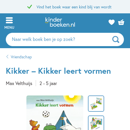
Vind het boek waar een kind blij van wordt
MENU
Zoeken
naar
boeken,
Vriendschap
auteurs
en
Kikker – Kikker leert vormen
uitgevers
Max Velthuijs
2 - 5 jaar