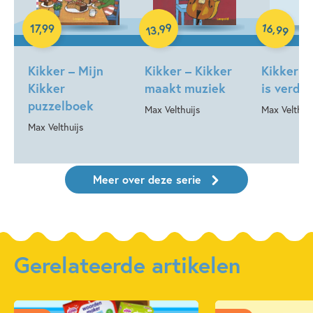
Hardcover
Hardcover
Hardcover
99
16
,
,
17
,
99
99
13
Kikker – Mijn
Kikker – Kikker
Kikker –
Kikker
maakt muziek
is verdri
puzzelboek
Max Velthuijs
Max Velthuij
Max Velthuijs
Meer over deze serie
Gerelateerde artikelen