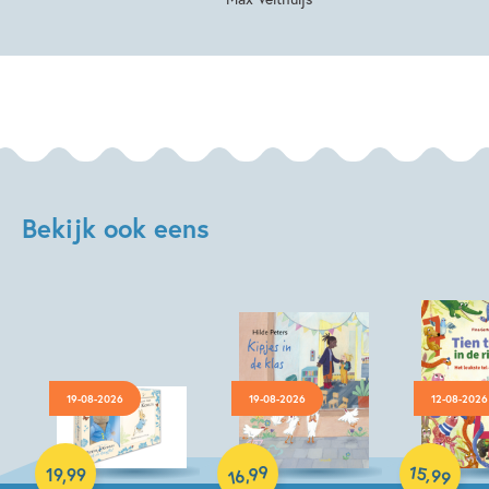
Bekijk ook eens
19-08-2026
19-08-2026
12-08-2026
Hardcover
Hardcover
Hardcover
99
15
,
,
19
,
99
99
16