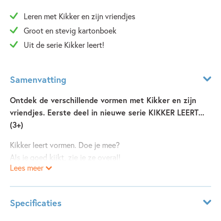
Leren met Kikker en zijn vriendjes
Groot en stevig kartonboek
Uit de serie Kikker leert!
Samenvatting
Ontdek de verschillende vormen met Kikker en zijn
vriendjes. Eerste deel in nieuwe serie KIKKER LEERT...
(3+)
Kikker leert vormen. Doe je mee?
Als je goed kijkt, zie je ze overal!
Lees meer
Kikker wil kamperen. Rat heeft een tent.
De tent begint als rol: een cirkel. Kikker en Rat zetten hem
Specificaties
op met lijnen en dan staat hij ineens als... een driehoek!
Eend brengt een deken en de kussens die Kikker in de tent