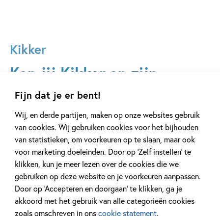
Kikker
Ken jij Kikker en zijn
vriendjes al?
Fijn dat je er bent!
Haas die heel veel weet, Varkentje die zulke lekkere taarten
Wij, en derde partijen, maken op onze websites gebruik
bakt, Rat die altijd een oplossing weet, Eend, die het liefst
van cookies. Wij gebruiken cookies voor het bijhouden
altijd bij Kikker wil zijn en Beertje, die door Kikker wordt
van statistieken, om voorkeuren op te slaan, maar ook
gevonden en bij hem mag wonen. Er zijn Kikker-boeken
voor marketing doeleinden. Door op ‘Zelf instellen’ te
voor
baby's
,
peuters
en
kleuters
, ontdek alles over de
klikken, kun je meer lezen over de cookies die we
wereld van Kikker en zijn vriendjes op deze pagina. En wist
gebruiken op deze website en je voorkeuren aanpassen.
je dat er elk jaar een
Kikkertiendaagse
wordt gehouden?
Door op ‘Accepteren en doorgaan’ te klikken, ga je
Dit is hét moment om thuis of in de klas bezig te zijn met je
akkoord met het gebruik van alle categorieën cookies
favoriete groene held! Wil je liever een kant-en-klaar pakket
zoals omschreven in ons
cookie statement
.