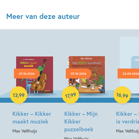
Meer van deze auteur
07-10-2026
07-10-2026
23-09-202
Hardcover
Hardcover
Hardcover
16
99
,
13
,
99
,
99
17
Kikker – Kikker
Kikker – Mijn
Kikker –
maakt muziek
Kikker
is verdri
puzzelboek
Max Velthuijs
Max Velthuij
Max Velthuijs