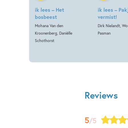
ik lees – Het
ik lees – Pak
bosbeest
vermist!
Mohana Van den
Dirk Nielandt, Wo
Kroonenberg, Daniëlle
Pasman
Schothorst
Reviews
5
/5