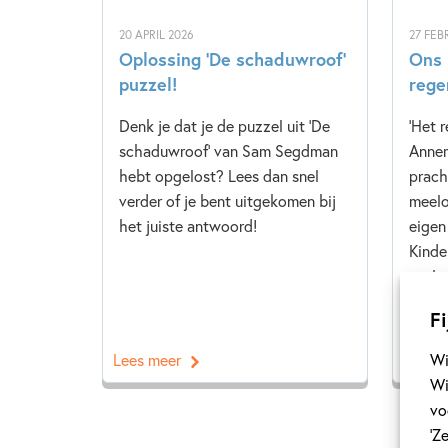
20 APRIL 2026
27 FEB
Oplossing ‘De schaduwroof’
Ons 
puzzel!
rege
Denk je dat je de puzzel uit 'De
'Het 
schaduwroof' van Sam Segdman
Annem
hebt opgelost? Lees dan snel
prach
verder of je bent uitgekomen bij
meelo
het juiste antwoord!
eigen
Kinde
snel v
Fi
Wi
Lees meer
Lees 
Wi
vo
‘Z