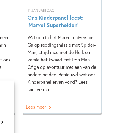
11 JANUARI 2026
Ons Kinderpanel leest:
‘Marvel Superhelden’
nnend
Welkom in het Marvel-universum!
rin
Ga op reddingsmissie met Spider-
i
Man, strijd mee met de Hulk en
t ons
versla het kwaad met Iron Man.
s
Of ga op avontuur met een van de
andere helden. Benieuwd wat ons
Kinderpanel ervan vond? Lees
snel verder!
Lees meer
op