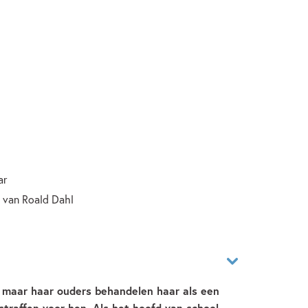
ar
 van Roald Dahl
, maar haar ouders behandelen haar als een
traffen voor hen. Als het hoofd van school