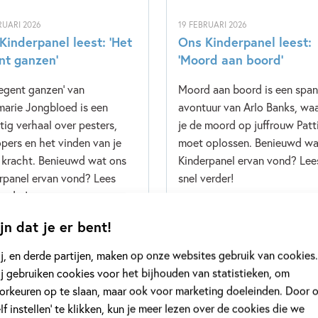
RUARI 2026
19 FEBRUARI 2026
Kinderpanel leest: ‘Het
Ons Kinderpanel leest:
nt ganzen’
‘Moord aan boord’
regent ganzen' van
Moord aan boord is een spa
arie Jongbloed is een
avontuur van Arlo Banks, waa
tig verhaal over pesters,
je de moord op juffrouw Patt
pers en het vinden van je
moet oplossen. Benieuwd wa
 kracht. Benieuwd wat ons
Kinderpanel ervan vond? Lee
rpanel ervan vond? Lees
snel verder!
erder!
jn dat je er bent!
j, en derde partijen, maken op onze websites gebruik van cookies.
meer
Lees meer
j gebruiken cookies voor het bijhouden van statistieken, om
orkeuren op te slaan, maar ook voor marketing doeleinden. Door 
elf instellen’ te klikken, kun je meer lezen over de cookies die we
Bekijk alle artikelen