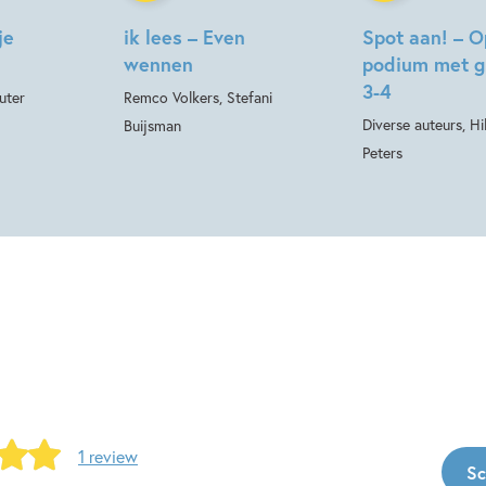
je
ik lees – Even
Spot aan! – O
wennen
podium met g
3-4
uter
Remco Volkers, Stefani
Diverse auteurs, Hi
Buijsman
Peters
1 review
Sc