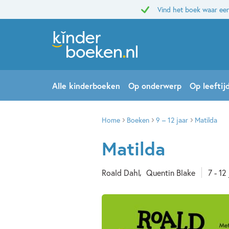
Vind het boek waar een
Alle kinderboeken
Op onderwerp
Op leeftij
Home
Boeken
9 – 12 jaar
Matilda
Matilda
Roald Dahl
Quentin Blake
7 - 12