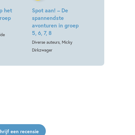
p het
Spot aan! – De
roep
spannendste
avonturen in groep
5, 6, 7, 8
lde
Diverse auteurs, Micky
Dirkzwager
hrijf een recensie