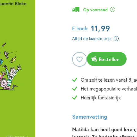
Op voorraad
11
,
99
E-book:
Altijd de laagste prijs
Bestellen
Om zelf te lezen vanaf 8 ja
Het megapopulaire verhaal
Heerlijk fantasierijk
Samenvatting
Matilda kan heel goed leren
lastpak. Ze bedenkt slimme s