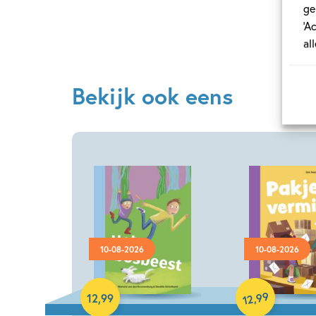
ge
‘A
al
Bekijk ook eens
10-08-2026
10-08-2026
Hardcover
Hardcover
99
,
12
,
99
12