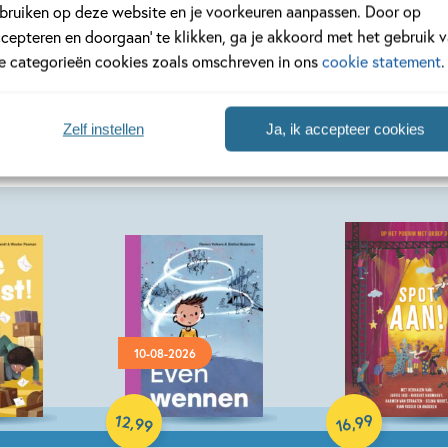
bruiken op deze website en je voorkeuren aanpassen. Door op
ccepteren en doorgaan’ te klikken, ga je akkoord met het gebruik 
le categorieën cookies zoals omschreven in ons
cookie statement
.
Zelf instellen
Ja, ik accepteer cookies
10-08-2026
Hardcover
Hardcover
12
99
,
,
99
16