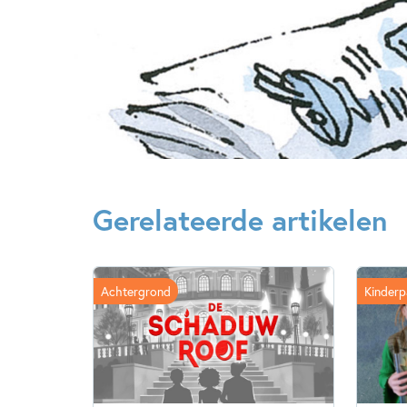
Gerelateerde artikelen
Achtergrond
Kinderp