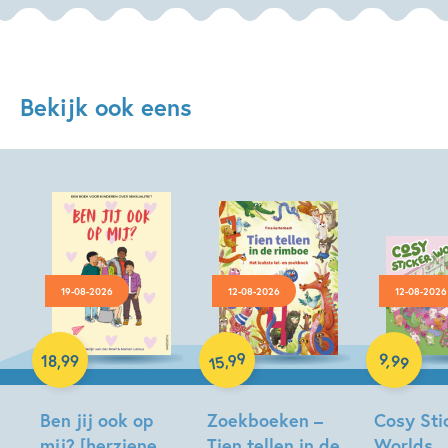
Bekijk ook eens
19-08-2026
12-08-2026
12-08-2026
Paperback
Hardcover
Hardcover
99
9
,
99
,
18
,
99
15
Ben jij ook op
Zoekboeken –
Cosy Sti
mij? [herziene
Tien tellen in de
Worlds