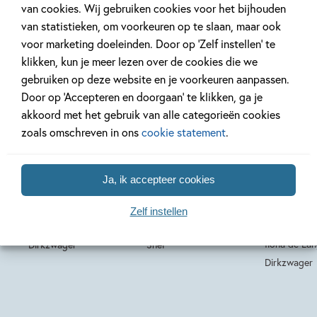
van cookies. Wij gebruiken cookies voor het bijhouden
van statistieken, om voorkeuren op te slaan, maar ook
voor marketing doeleinden. Door op ‘Zelf instellen’ te
klikken, kun je meer lezen over de cookies die we
gebruiken op deze website en je voorkeuren aanpassen.
Door op ‘Accepteren en doorgaan’ te klikken, ga je
akkoord met het gebruik van alle categorieën cookies
Hardcover
Hardcover
99
16
,
,
16
,
99
99
16
zoals omschreven in ons
cookie statement
.
Hardcover
De Bandini’s 2 –
Verborgen
De Bandin
Ja, ik accepteer cookies
Het criminele
tussen duizend
Een
meesterbrein
snoepjes
levensge
Zelf instellen
vakantie
Ilona de Lange, Micky
Ilona de Lange, Hanne
Ilona de La
Dirkzwager
Snel
Dirkzwager