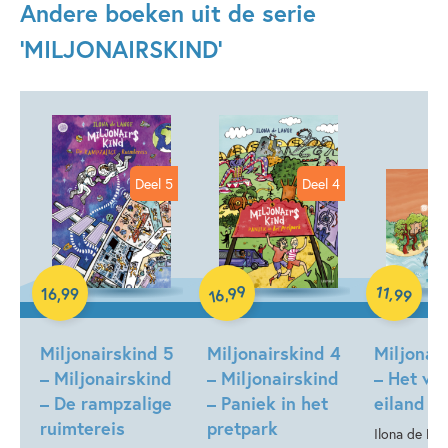
Andere boeken uit de serie
Detective & thrillers
Familie & gezin
Humor
'MILJONAIRSKIND'
Spanning
Vriendschap
Zelfvertrouwen & weerbaarheid
Ilona de Lange
Micky Dirkzwager
Deel 5
Deel 4
99
11
,
Luisterboek
,
16
,
99
99
16
Hardcover
Hardcover
Miljonairskind 5
Miljonairskind 4
Miljonai
– Miljonairskind
– Miljonairskind
– Het ve
– De rampzalige
– Paniek in het
eiland
ruimtereis
pretpark
Ilona de La