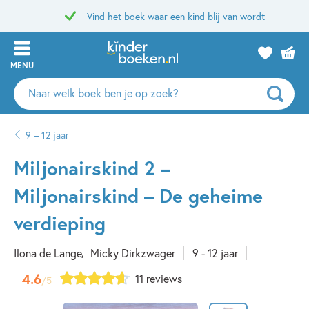
Vind het boek waar een kind blij van wordt
MENU
Zoeken
naar
boeken,
9 – 12 jaar
auteurs
en
Miljonairskind 2 –
uitgevers
Miljonairskind – De geheime
verdieping
Ilona de Lange
Micky Dirkzwager
9 - 12 jaar
4.6
11 reviews
/5