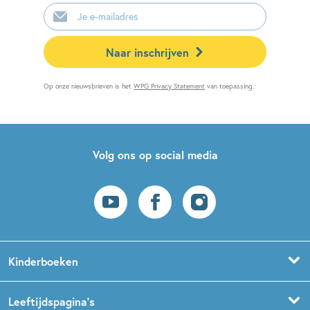
E-
mailadres
Naar inschrijven
Op onze nieuwsbrieven is het
WPG Privacy Statement
van toepassing.
Volg ons op social media
Kinderboeken
Voorleesboeken
Leeftijdspagina’s