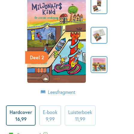
Deel 2
Leesfragment
Hardcover
E-book
Luisterboek
16
,
99
9
,
99
11
,
99