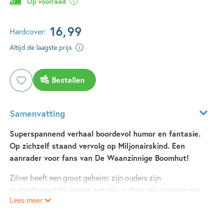
Op voorraad
16
,
99
Hardcover:
Altijd de laagste prijs
Bestellen
Samenvatting
Superspannend verhaal boordevol humor en fantasie.
Op zichzelf staand vervolg op Miljonairskind. Een
aanrader voor fans van De Waanzinnige Boomhut!
Zilver heeft een groot geheim: zijn ouders zijn
multimiljonair! Hij woont met zijn ouders, zijn zusje en zijn
Lees meer
beste vriend Lennon in een geheime, ondergrondse villa.
Het ongelofelijke huis heeft een extra verdieping gekregen