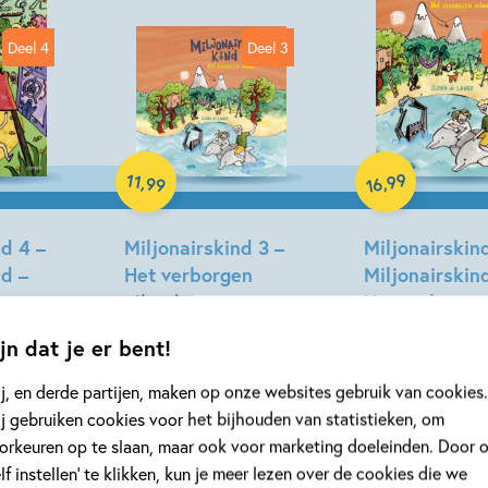
Deel 4
Deel 3
Luisterboek
Hardcover
99
11
,
,
99
16
nd 4 –
Miljonairskind 3 –
Miljonairskin
nd –
Het verborgen
Miljonairskin
t
eiland
Het verborge
eiland
Ilona de Lange, Micky
jn dat je er bent!
icky
Ilona de Lange, Mi
Dirkzwager
j, en derde partijen, maken op onze websites gebruik van cookies.
Dirkzwager
j gebruiken cookies voor het bijhouden van statistieken, om
orkeuren op te slaan, maar ook voor marketing doeleinden. Door 
elf instellen’ te klikken, kun je meer lezen over de cookies die we