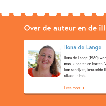
Over de auteur en de ill
Ilona de Lange
Ilona de Lange (1980) wo
man, kinderen en katten.
kon schrijven, knutselde Il
elkaar. In het...
Lees meer