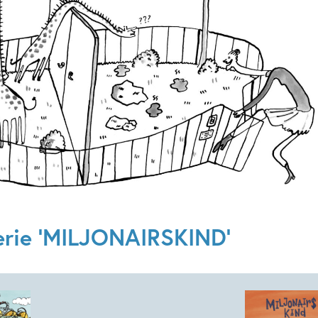
Kenmerken van dit boek
12+ jaar
9 – 12 jaar
Familie & gezin
Humor
Zelfvertrouwen & weerbaarheid
erie 'MILJONAIRSKIND'