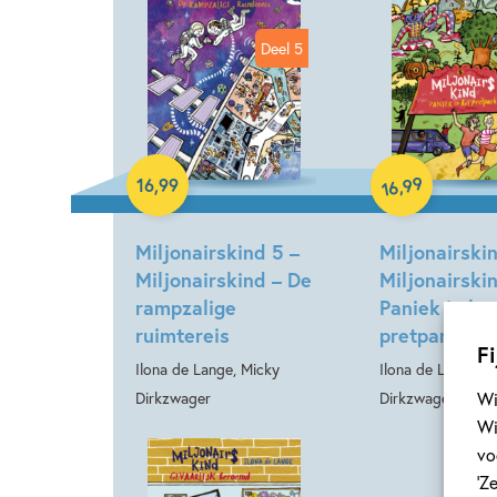
Deel 5
Hardcover
Hardcover
99
,
16
,
99
16
Miljonairskind 5 –
Miljonairski
Miljonairskind – De
Miljonairski
rampzalige
Paniek in he
ruimtereis
pretpark
Fi
Ilona de Lange, Micky
Ilona de Lange, M
Wi
Dirkzwager
Dirkzwager
Wi
vo
‘Z