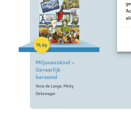
ge
‘A
al
Hardcover
16
,
99
Miljonairskind –
Gevaarlijk
beroemd
Ilona de Lange, Micky
Dirkzwager