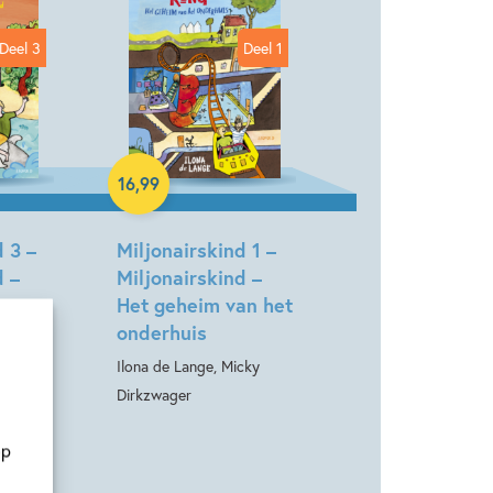
Deel 3
Deel 1
Hardcover
16
,
99
d 3 –
Miljonairskind 1 –
d –
Miljonairskind –
n
Het geheim van het
onderhuis
cky
Ilona de Lange, Micky
Dirkzwager
op