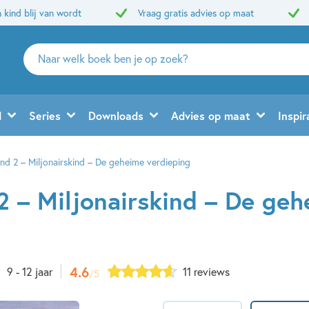
 kind blij van wordt
Vraag gratis advies op maat
Zoeken
naar
boeken,
auteurs
d
Series
Downloads
Advies op maat
Inspir
en
uitgevers
ind 2 – Miljonairskind – De geheime verdieping
 2 – Miljonairskind – De ge
4.6
9 - 12 jaar
11 reviews
/5