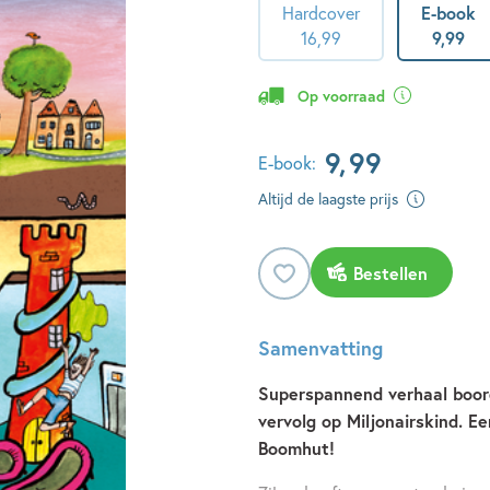
Hardcover
E-book
16
,
99
9
,
99
Op voorraad
9
,
99
E-book:
Altijd de laagste prijs
Bestellen
Samenvatting
Superspannend verhaal boord
vervolg op Miljonairskind. 
Boomhut!