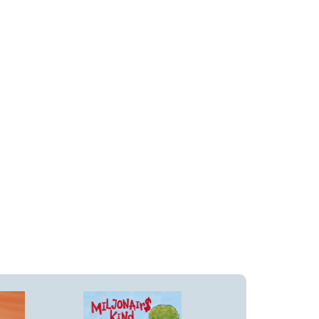
Actie & avontuur
Detective & thrillers
Spanning
Vriendschap
Ilona de Lange
Micky Dirkzwager