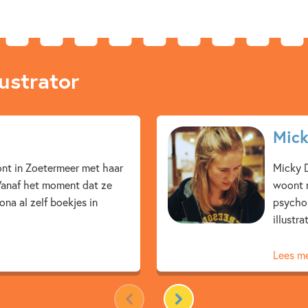
ustrator
Mick
ont in Zoetermeer met haar
Micky D
 Vanaf het moment dat ze
woont n
ona al zelf boekjes in
psychol
illustra
Lees m