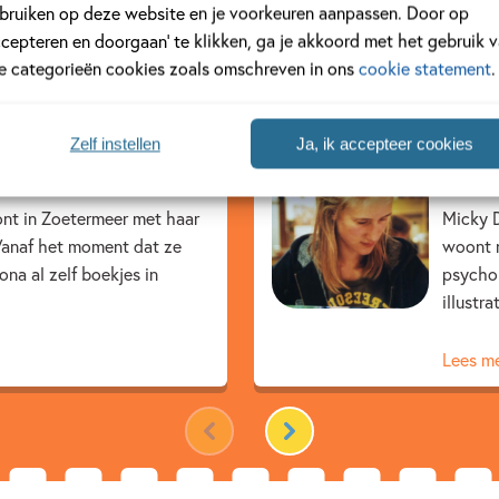
bruiken op deze website en je voorkeuren aanpassen. Door op
ccepteren en doorgaan’ te klikken, ga je akkoord met het gebruik 
ustrator
le categorieën cookies zoals omschreven in ons
cookie statement
.
Zelf instellen
Ja, ik accepteer cookies
Mick
ont in Zoetermeer met haar
Micky D
 Vanaf het moment dat ze
woont n
ona al zelf boekjes in
psychol
illustra
Lees m