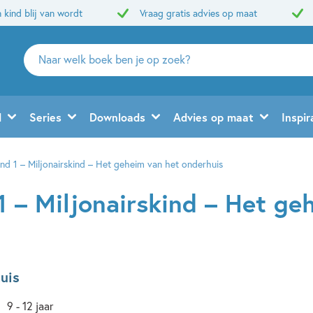
 kind blij van wordt
Vraag gratis advies op maat
Zoeken
naar
boeken,
auteurs
d
Series
Downloads
Advies op maat
Inspir
en
uitgevers
ind 1 – Miljonairskind – Het geheim van het onderhuis
1 – Miljonairskind – Het ge
uis
9 - 12 jaar