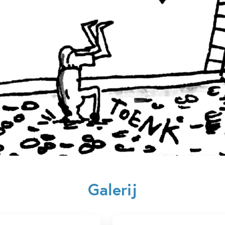
Hilarisch en avontuurlijk!' - B
Verschijningsdatum:
11-09-2
Kenmerken van dit boek
12+ jaar
9 – 12 jaar
Familie & gezin
Humor
Ilona de Lange
Micky Dir
Galerij