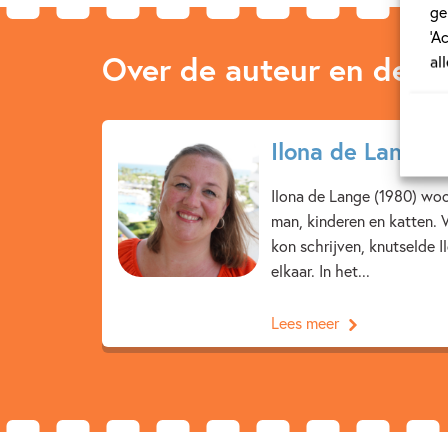
ge
‘A
Over de auteur en de ill
al
Ilona de Lange
Ilona de Lange (1980) wo
man, kinderen en katten.
kon schrijven, knutselde Il
elkaar. In het...
Lees meer