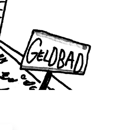
oekhandel Stevens
019
Actie & avontuur
Detective & thrillers
Spanning
Vriendschap
kzwager