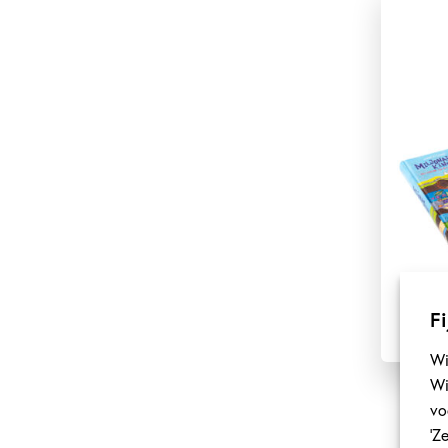
Fi
Wi
Wi
vo
‘Z