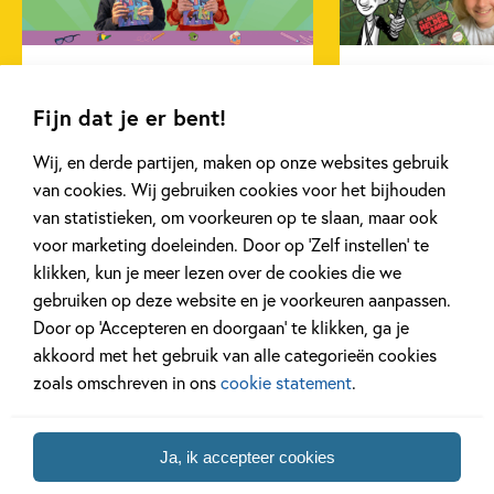
een beeld van dit fascinerende, nieuwe werelddeel kan
vormen.
Techniek & wetenschap
Raoul Deleo
Noah J. Stern
8 NOVEMBER 2025
29 JULI 2024
Ons Kinderpanel leest:
Ons Kinderpane
Fijn dat je er bent!
‘Quinn en Aaron Shorts’
laatste helden 
Wij, en derde partijen, maken op onze websites gebruik
van cookies. Wij gebruiken cookies voor het bijhouden
van statistieken, om voorkeuren op te slaan, maar ook
Lees meer
Lees meer
voor marketing doeleinden. Door op ‘Zelf instellen’ te
klikken, kun je meer lezen over de cookies die we
gebruiken op deze website en je voorkeuren aanpassen.
Bekijk alle artikelen
Door op ‘Accepteren en doorgaan’ te klikken, ga je
akkoord met het gebruik van alle categorieën cookies
zoals omschreven in ons
cookie statement
.
Ja, ik accepteer cookies
Bekijk ook eens