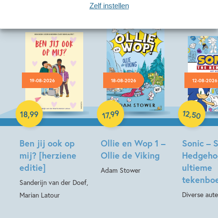
Zelf instellen
19-08-2026
18-08-2026
12-08-2026
Hardcover
Paperback
Hardcover
12
99
,
18
,
99
,
50
17
Ben jij ook op
Ollie en Wop 1 –
Sonic – 
mij? [herziene
Ollie de Viking
Hedgeho
editie]
ultieme
Adam Stower
tekenbo
Sanderijn van der Doef,
Diverse aute
Marian Latour