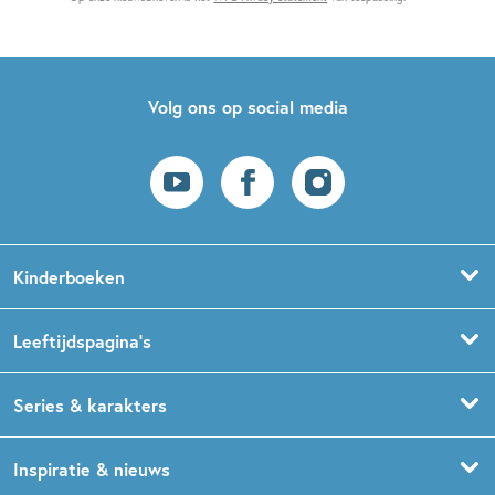
Volg ons op social media
Kinderboeken
Voorleesboeken
Leeftijdspagina’s
Prentenboeken
Boekentips 0 - 1,5 jaar
Series & karakters
Peuterboeken
Boekentips 1,5 - 3 jaar
De Gorgels
Inspiratie & nieuws
Babyboeken
Boekentips 3 - 5 jaar