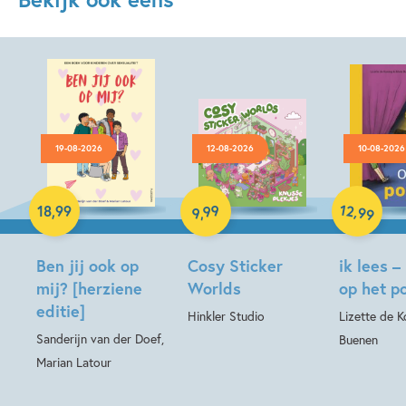
19-08-2026
12-08-2026
10-08-2026
Paperback
Hardcover
12
99
,
18
,
99
99
,
9
Hardcover
Ben jij ook op
Cosy Sticker
ik lees –
mij? [herziene
Worlds
op het p
editie]
Hinkler Studio
Lizette de Ko
Sanderijn van der Doef,
Buenen
Marian Latour