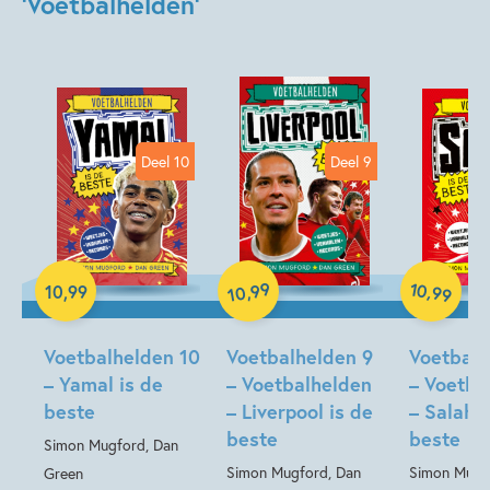
'Voetbalhelden'
Deel 10
Deel 9
Hardcover
99
10
,
,
10
,
99
99
10
Hardcover
Hardcover
Voetbalhelden 10
Voetbalhelden 9
Voetbalh
– Yamal is de
– Voetbalhelden
– Voetba
beste
– Liverpool is de
– Salah i
beste
beste
Simon Mugford, Dan
Simon Mugford, Dan
Simon Mugf
Green