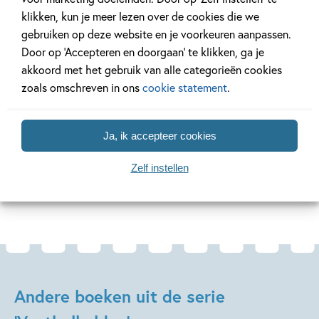
Ontdek hoe spelers als Messi, Ronaldo, Mbappé en vele
klikken, kun je meer lezen over de cookies die we
anderen uitgroeiden tot de helden die miljoenen fans
gebruiken op deze website en je voorkeuren aanpassen.
inspireren. Met spannende verhalen, grappige weetjes en
Door op ‘Accepteren en doorgaan’ te klikken, ga je
coole illustraties is
Voetbalhelden
perfect voor beginnende
akkoord met het gebruik van alle categorieën cookies
lezers én echte voetbalfanaten.
zoals omschreven in ons
cookie statement
.
Kruip in de schoenen van je helden en beleef hun avonturen
alsof je zelf op het veld staat!
Ja, ik accepteer cookies
Zelf instellen
Lees verder
Andere boeken uit de serie