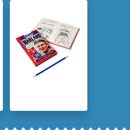
Uitgever:
Condor
Verschijningsdatum:
05-11-2025
Kenmerken van dit boek
(Auto)biografie & dagboeken
12+ jaar
7 – 9 jaar
9 – 12 jaar
Dagelijks leven
Graphic novel/extra veel beeld
Kinderboeken over voetbal
Non-fictie
Sport
Simon Mugford
Dan Green