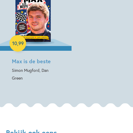
Hardcover
10
,
99
Max is de beste
Simon Mugford, Dan
Green
Bekijk ook eens