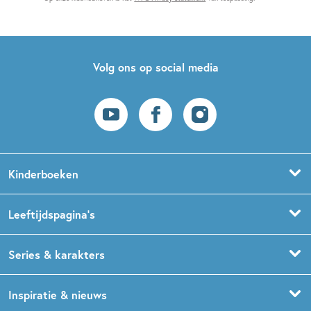
Volg ons op social media
Kinderboeken
Voorleesboeken
Leeftijdspagina’s
Prentenboeken
Boekentips 0 - 1,5 jaar
Series & karakters
Peuterboeken
Boekentips 1,5 - 3 jaar
De Gorgels
Inspiratie & nieuws
Babyboeken
Boekentips 3 - 5 jaar