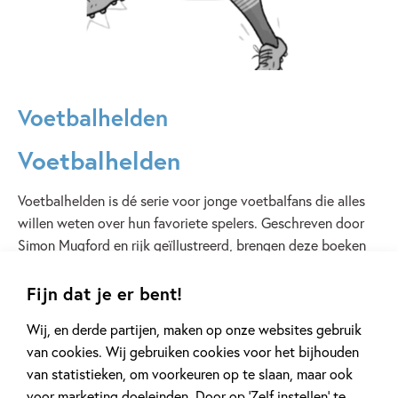
Voetbalhelden
Voetbalhelden
Voetbalhelden is dé serie voor jonge voetbalfans die alles
willen weten over hun favoriete spelers. Geschreven door
Simon Mugford en rijk geïllustreerd, brengen deze boeken
de verhalen van ’s werelds grootste voetbalsterren tot
leven. Van hun eerste stappen op het voetbalveld tot de
Fijn dat je er bent!
glorie van volle stadions en legendarische doelpunten –
Wij, en derde partijen, maken op onze websites gebruik
elke titel geeft een kijkje achter de schermen van hun weg
van cookies. Wij gebruiken cookies voor het bijhouden
naar succes.
van statistieken, om voorkeuren op te slaan, maar ook
voor marketing doeleinden. Door op ‘Zelf instellen’ te