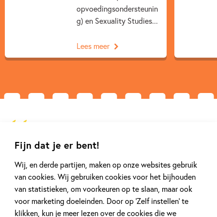
opvoedingsondersteunin
g) en Sexuality Studies...
Lees meer
Fijn dat je er bent!
'Voor elke opvoeder die dagelijks met
kinderen te maken heeft, privé of
Wij, en derde partijen, maken op onze websites gebruik
professioneel, is dit boek een must
van cookies. Wij gebruiken cookies voor het bijhouden
read.' Sanderijn van der Doef, auteur en
van statistieken, om voorkeuren op te slaan, maar ook
voor marketing doeleinden. Door op ‘Zelf instellen’ te
seksuoloog
klikken, kun je meer lezen over de cookies die we