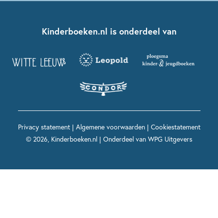
Kinderjury
Over ons
Kinderboeken klassiekers
Boekentips 7 - 9 jaar
Fien en Teun
Nationale Voorleesdagen
Contact
Kinderboeken.nl is onderdeel van
Kinderboeken diversiteit
Boekentips 9 - 12 jaar
Kikker
Griffels en Penselen
Advies op maat
Grappige kinderboeken
Boekentips 12+ jaar
Spekkie en Sproet
Woutertje Pieterse Prijs
Nieuwsbrief
Spannende kinderboeken
Boekentips 15+ jaar
Mees Kees
Kinderboeken top 10
Alle boeken per onderwerp
Voor volwassenen
De regels van Floor
Prentenboeken top 10
Privacy statement
|
Algemene voorwaarden
|
Cookiestatement
Maxi & Helium
© 2026, Kinderboeken.nl | Onderdeel van
WPG Uitgevers
Voor het onderwijs
Alle kinderboekenpersonages