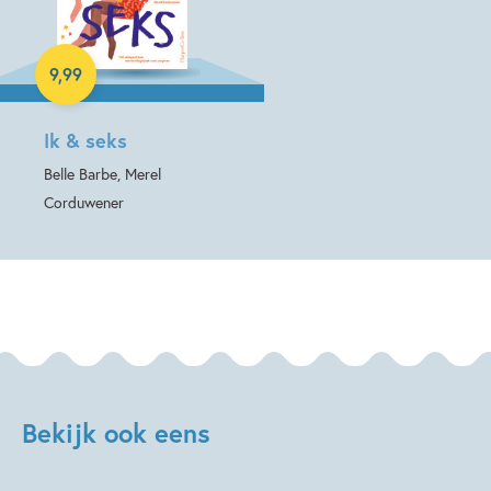
E-book
9
,
99
Ik & seks
Belle Barbe, Merel
Corduwener
Bekijk ook eens