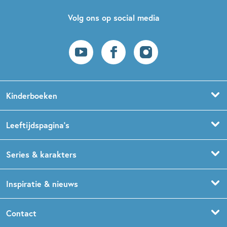
Volg ons op social media
Kinderboeken
Voorleesboeken
Leeftijdspagina’s
Prentenboeken
Boekentips 0 - 1,5 jaar
Series & karakters
Peuterboeken
Boekentips 1,5 - 3 jaar
De Gorgels
Inspiratie & nieuws
Babyboeken
Boekentips 3 - 5 jaar
Dog Man
Kinderboekenweek
Contact
Sprookjesboeken
Boekentips 5 - 7 jaar
Dolfje Weerwolfje