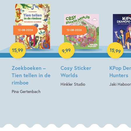
12-08-2026
12-08-2026
Paperback
Paperback
Hardcover
15
99
,
15
,
99
99
,
9
Zoekboeken –
Cosy Sticker
KPop De
Tien tellen in de
Worlds
Hunters
rimboe
Hinkler Studio
Jaki Haboon
Pina Gertenbach