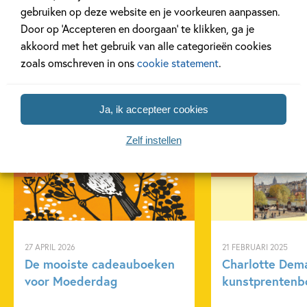
gebruiken op deze website en je voorkeuren aanpassen.
Door op ‘Accepteren en doorgaan’ te klikken, ga je
akkoord met het gebruik van alle categorieën cookies
zoals omschreven in ons
cookie statement
.
Gerelateerde artikelen
Ja, ik accepteer cookies
Zelf instellen
Tiplijst
Interview
27 APRIL 2026
21 FEBRUARI 2025
De mooiste cadeauboeken
Charlotte Dem
voor Moederdag
kunstprentenbo