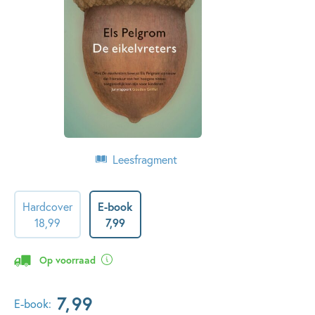
Leesfragment
Hardcover
E-book
18
,
99
7
,
99
Op voorraad
7
,
99
E-book: