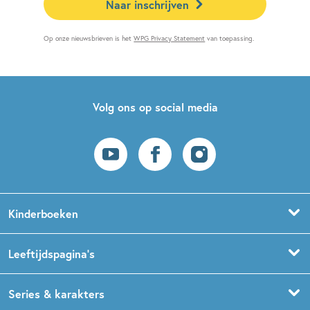
Naar inschrijven
Op onze nieuwsbrieven is het
WPG Privacy Statement
van toepassing.
Volg ons op social media
Kinderboeken
Voorleesboeken
Leeftijdspagina’s
Prentenboeken
Boekentips 0 - 1,5 jaar
Series & karakters
Peuterboeken