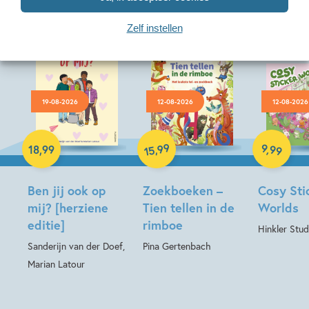
Zelf instellen
19-08-2026
12-08-2026
12-08-2026
Paperback
Hardcover
Hardcover
99
9
,
99
,
18
,
99
15
Ben jij ook op
Zoekboeken –
Cosy Sti
mij? [herziene
Tien tellen in de
Worlds
editie]
rimboe
Hinkler Stud
Sanderijn van der Doef,
Pina Gertenbach
Marian Latour