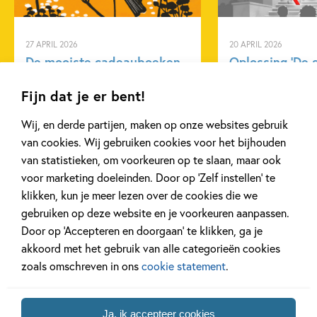
(Auto)biografie & dagboeken
12+ jaar
15+ jaar
Achtste Woud
, won in binnen- en buitenland veel prijzen,
9 – 12 jaar
Actie & avontuur
waaronder drie keer een Gouden Griffel.
27 APRIL 2026
20 APRIL 2026
Emoties & gevoelens
Geschiedenis
De mooiste cadeauboeken
Oplossing ‘De 
‘Het authentieke karakter wordt versterkt door de vorm van
voor Moederdag
puzzel!
Ontwikkeling kind
Voor volwassenen
het verhaal, waarin het net is of Curro naast je zit te
Fijn dat je er bent!
vertellen over zijn jeugd.’ Uit het juryrapport Gouden Griffel
Zelfvertrouwen & weerbaarheid
Els Pelgrom
Wij, en derde partijen, maken op onze websites gebruik
Lees meer
Lees meer
van cookies. Wij gebruiken cookies voor het bijhouden
van statistieken, om voorkeuren op te slaan, maar ook
voor marketing doeleinden. Door op ‘Zelf instellen’ te
Bekijk alle artikelen
klikken, kun je meer lezen over de cookies die we
gebruiken op deze website en je voorkeuren aanpassen.
Door op ‘Accepteren en doorgaan’ te klikken, ga je
akkoord met het gebruik van alle categorieën cookies
zoals omschreven in ons
cookie statement
.
Bekijk ook eens
Ja, ik accepteer cookies