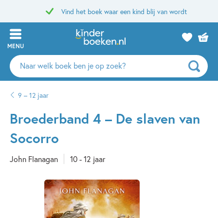
Vind het boek waar een kind blij van wordt
MENU
Zoeken
naar
boeken,
9 – 12 jaar
auteurs
en
Broederband 4 – De slaven van
uitgevers
Socorro
John Flanagan
10 - 12 jaar