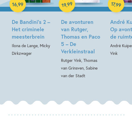
Hardcover
Hardcover
99
17
,
16
,
99
,
99
19
Hardcover
De Bandini’s 2 –
De avonturen
André Ku
Het criminele
van Rutger,
Op avont
meesterbrein
Thomas en Paco
de ruimt
5 – De
Ilona de Lange, Micky
André Kuipe
Verkleinstraal
Dirkzwager
Vink
Rutger Vink, Thomas
van Grinsven, Sabine
van der Stadt