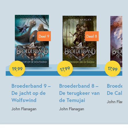
Kenmerken van dit boek
12+ jaar
9 – 12 jaar
Actie & avontuur
Fantasie
Fantasie & magie
John Flanagan
Deel 9
Deel 8
Paperback
Hardcover
Paperback
99
17
,
19
,
99
99
,
17
Broederband 9 –
Broederband 8 –
Broederb
De jacht op de
De terugkeer van
De Calde
Wolfswind
de Temujai
John Flanag
John Flanagan
John Flanagan