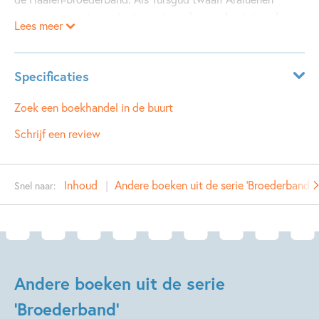
gevangenneemt om als slaven te verkopen, besluiten de
Lees meer
Reigers om in actie te komen. Daarbij krijgen ze hulp van
Gilan, een oude bekende uit het Grijze Jager-korps.
Specificaties
Leeftijdsindicatie:
10 - 12 jaar
Zoek een boekhandel in de buurt
ISBN:
9789025758141
Schrijf een review
NUR:
283
Type:
Hardcover
Inhoud
Andere boeken uit de serie 'Broederband'
Snel naar:
Auteur(s):
John Flanagan
Vertaler:
Wybrand Scheffer
Prijs:
19
,
99
Aantal pagina's:
488
Uitgever:
Gottmer
Andere boeken uit de serie
Verschijningsdatum:
01-10-2014
'Broederband'