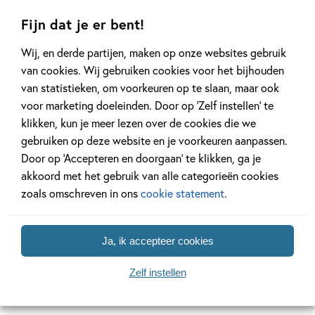
Fijn dat je er bent!
Gerelateerde artikelen
Wij, en derde partijen, maken op onze websites gebruik
van cookies. Wij gebruiken cookies voor het bijhouden
van statistieken, om voorkeuren op te slaan, maar ook
voor marketing doeleinden. Door op ‘Zelf instellen’ te
Achtergrond
Kinderpanel
klikken, kun je meer lezen over de cookies die we
gebruiken op deze website en je voorkeuren aanpassen.
Door op ‘Accepteren en doorgaan’ te klikken, ga je
akkoord met het gebruik van alle categorieën cookies
zoals omschreven in ons
cookie statement
.
20 APRIL 2026
27 FEBRUARI 2026
Oplossing ‘De schaduwroof’
Ons Kinderpane
puzzel!
regent ganzen’
Ja, ik accepteer cookies
Zelf instellen
Lees meer
Lees meer