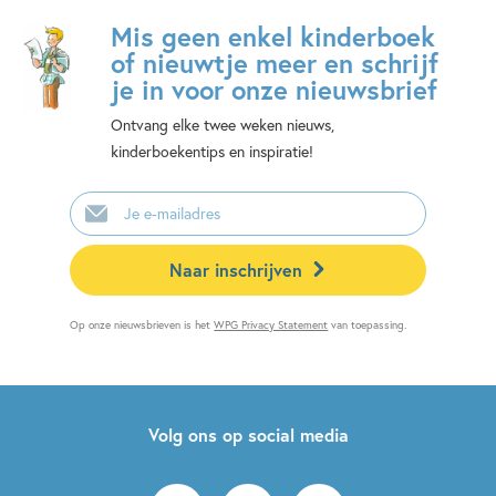
Mis geen enkel kinderboek
of nieuwtje meer en schrijf
je in voor onze nieuwsbrief
Ontvang elke twee weken nieuws,
kinderboekentips en inspiratie!
E-
mailadres
Naar inschrijven
Op onze nieuwsbrieven is het
WPG Privacy Statement
van toepassing.
Volg ons op social media