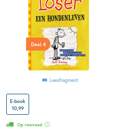
Deel 4
Leesfragment
E-book
10
,
99
Op voorraad