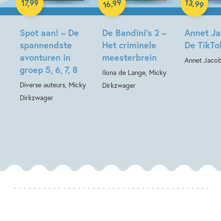
99
13
,
,
17
,
99
99
16
Hardcover
Spot aan! – De
De Bandini’s 2 –
Annet Ja
spannendste
Het criminele
De TikTo
avonturen in
meesterbrein
Annet Jaco
groep 5, 6, 7, 8
Ilona de Lange, Micky
Diverse auteurs, Micky
Dirkzwager
Dirkzwager