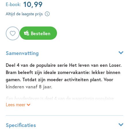
10
,
99
E-book:
Altijd de laagste prijs
Bestellen
Samenvatting
Deel 4 van de populaire serie Het leven van een Loser.
Bram beleeft zijn ideale zomervakantie: lekker binnen
gamen. Totdat zijn moeder activiteiten plant. Voor
kinderen vanaf 8 jaar.
Een hondenleven
is deel 4 van de waanzinnig populaire
Lees meer
graphic novel-serie Het leven van een Loser van Jeff Kinney.
Opnieuw: buikpijn van het lachen!
Specificaties
Zomervakantie! Bram vraagt zich af waarom iedereen zo