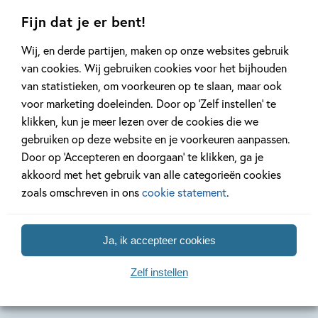
Fijn dat je er bent!
Wij, en derde partijen, maken op onze websites gebruik
Deel 20
Deel 19
van cookies. Wij gebruiken cookies voor het bijhouden
van statistieken, om voorkeuren op te slaan, maar ook
voor marketing doeleinden. Door op ‘Zelf instellen’ te
Hardcover
Hardcover
Hardcover
klikken, kun je meer lezen over de cookies die we
50
18
,
18
,
50
,
50
18
gebruiken op deze website en je voorkeuren aanpassen.
Door op ‘Accepteren en doorgaan’ te klikken, ga je
Het leven van
Het leven van
Het leve
akkoord met het gebruik van alle categorieën cookies
een Loser 20 –
een Loser 19 –
een Lose
zoals omschreven in ons
cookie statement
.
Partypooper
Geen bal aan
Inkopper
Jeff Kinney
Jeff Kinney
Jeff Kinney
Ja, ik accepteer cookies
Zelf instellen
Meer over deze serie