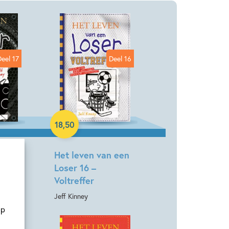
Deel 17
Deel 16
Hardcover
18
,
50
 een
Het leven van een
t dak
Loser 16 –
Voltreffer
Jeff Kinney
op