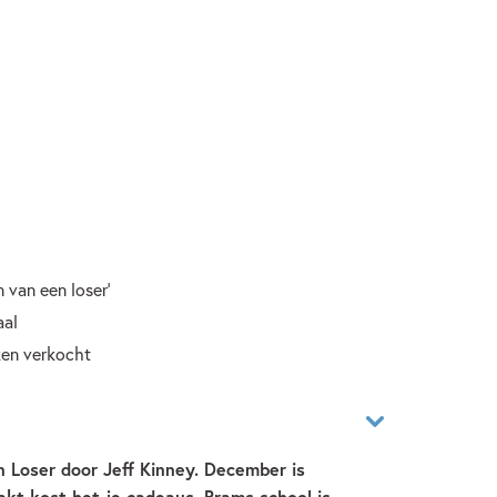
n van een loser'
aal
ken verkocht
n Loser door Jeff Kinney. December is
aakt kost het je cadeaus. Brams school is