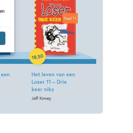
van
Deel 12
Deel 11
Hardcover
50
,
18
 een
Het leven van een
Loser 11 – Drie
keer niks
Jeff Kinney