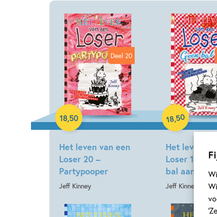
Deel 20
Hardcover
Hardcover
50
18
,
50
,
18
Het leven van een
Het leven va
Fi
Loser 20 –
Loser 19 – G
Partypooper
bal aan
Wi
Wi
Jeff Kinney
Jeff Kinney
vo
‘Z