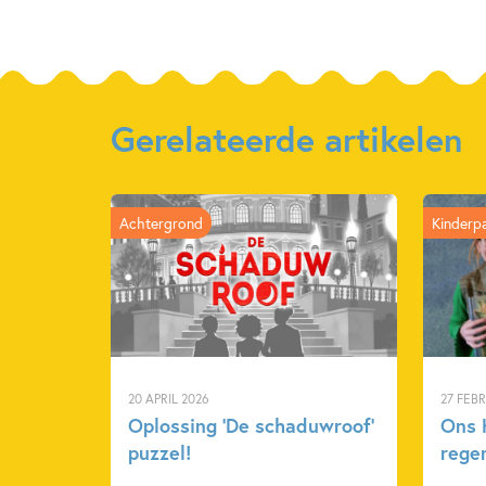
Gerelateerde artikelen
Achtergrond
Kinderp
20 APRIL 2026
27 FEB
Oplossing ‘De schaduwroof’
Ons K
puzzel!
rege