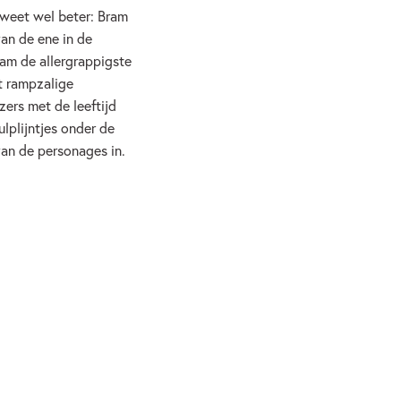
012
 weet wel beter: Bram
van de ene in de
am de allergrappigste
t rampzalige
Dagelijks leven
Graphic novel/extra veel beeld
zers met de leeftijd
Jeff Kinney
ulplijntjes onder de
van de personages in.