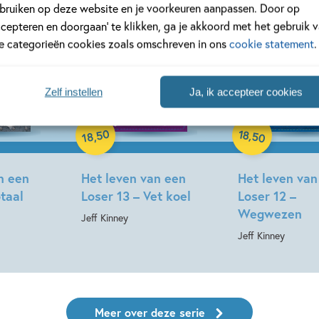
bruiken op deze website en je voorkeuren aanpassen. Door op
ccepteren en doorgaan’ te klikken, ga je akkoord met het gebruik 
le categorieën cookies zoals omschreven in ons
cookie statement
.
Deel 14
Deel 13
Zelf instellen
Ja, ik accepteer cookies
Hardcover
Hardcover
50
18
,
,
50
18
n een
Het leven van een
Het leven van
otaal
Loser 13 – Vet koel
Loser 12 –
Wegwezen
Jeff Kinney
Jeff Kinney
Meer over deze serie