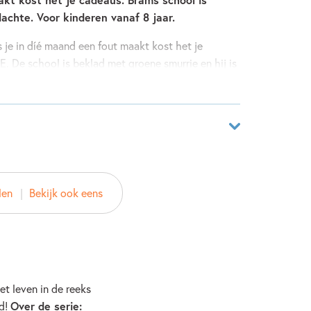
dachte. Voor kinderen vanaf 8 jaar.
s je in díé maand een fout maakt kost het je
. De school is beklad met groene smurrie en hij is
am er helemaal NIETS mee te maken heeft. Nou ja,
n paniek! De familie Botermans raakt ingesneeuwd.
 want zodra de sneeuw gaat smelten wil de politie
t is eigenlijk erger: ingesneeuwd met je familie of
jaar
26133480
len
Bekijk ook eens
ver
nney
e Majoor
et leven in de reeks
ein
rd!
Over de serie: