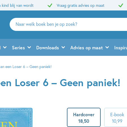
 kind blij van wordt
Vraag gratis advies op maat
Zoeken
naar
boeken,
auteurs
d
Series
Downloads
Advies op maat
Inspir
en
uitgevers
van een Loser 6 – Geen paniek!
een Loser 6 – Geen paniek!
Hardcover
E-book
18
,
50
10
,
99