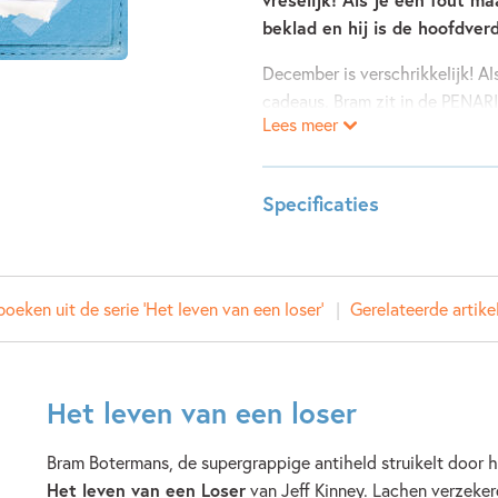
beklad en hij is de hoofdver
December is verschrikkelijk! Al
cadeaus. Bram zit in de PENARIE
Lees meer
verdachte nummer 1. Terwijl Br
een soort van niets dan... Gee
Toch is Bram er niet gerust op
Specificaties
hem natuurlijk spreken. Maar wa
de politie op je dak?
Leeftijdsindicatie:
10 - 15 
ISBN:
97890
oeken uit de serie 'Het leven van een loser'
Gerelateerde artike
NUR:
283
Type:
Hardco
Auteur(s):
Jeff Ki
Het leven van een loser
Vertaler:
Hannek
Prijs:
18
,
50
Bram Botermans, de supergrappige antiheld struikelt door h
Uitgever:
De Font
Het leven van een Loser
van Jeff Kinney. Lachen verzeke