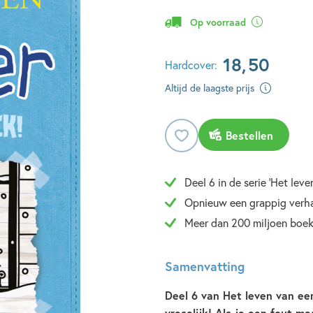
Op voorraad
18
,
50
Hardcover:
Altijd de laagste prijs
Bestellen
Deel 6 in de serie 'Het leve
Opnieuw een grappig verh
Meer dan 200 miljoen boe
Samenvatting
Deel 6 van Het leven van ee
vreselijk! Als je een fout m