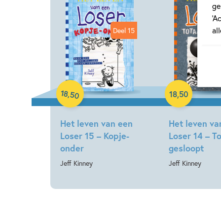
ge
‘A
al
Deel 15
Hardcover
Hardcover
18
,
18
,
50
50
Het leven van een
Het leven va
Loser 15 – Kopje-
Loser 14 – T
onder
gesloopt
Jeff Kinney
Jeff Kinney