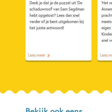
Denk je dat je de puzzel uit 'De
'Het r
schaduwroof' van Sam Segdman
Annem
hebt opgelost? Lees dan snel
pracht
verder of je bent uitgekomen bij
meelop
het juiste antwoord!
eigen
Kinde
snel v
Lees meer
Lees m
Bekijk ook eens