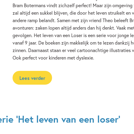
Verschijningsdatum:
06-11-2
Bram Botermans vindt zichzelf perfect! Maar zijn omgeving
zal altijd een sukkel blijven, die door het leven struikelt en 
Kenmerken van dit boek
andere ramp belandt. Samen met zijn vriend Theo beleeft Br
avonturen: zaken lopen altijd anders dan hij denkt. Vaak me
12+ jaar
9 – 12 jaar
gevolgen. Het leven van een Loser is een serie voor jonge le
Humor
Op & rond school
vanaf 9 jaar. De boeken zijn makkelijk om te lezen dankzij h
zinnen. Daarnaast staan er veel cartoonachtige illustraties 
Ook perfect voor kinderen met dyslexie.
Lees verder
ie 'Het leven van een loser'