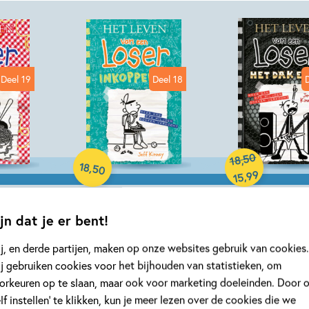
Deel 19
Deel 18
Hardcover
Hardcover
50
,
18
18
,
50
99
,
15
n een
Het leven van een
Het leven van
jn dat je er bent!
een
Loser 18 –
Loser 17 – He
Inkoppertje
eraf
j, en derde partijen, maken op onze websites gebruik van cookies.
j gebruiken cookies voor het bijhouden van statistieken, om
Jeff Kinney
Jeff Kinney
orkeuren op te slaan, maar ook voor marketing doeleinden. Door 
elf instellen’ te klikken, kun je meer lezen over de cookies die we