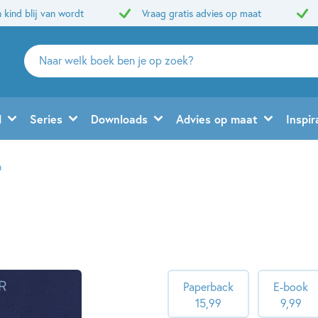
 kind blij van wordt
Vraag gratis advies op maat
Zoeken
naar
boeken,
auteurs
d
Series
Downloads
Advies op maat
Inspir
en
uitgevers
n
Paperback
E-book
15
,
99
9
,
99