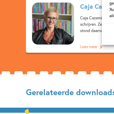
ge
Caja Cazem
‘A
al
Caja Cazemier werd 
schrijven. Ze stude
stond daarna twaalf 
Lees meer
Gerelateerde download