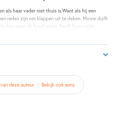
n als haar vader niet thuis is.Want als hij een
een reden zijn om klappen uit te deken. Moxie durft
 Anders gaat de hond eraan, heeft haar vader
et ze wel: zo kan het niet doorgaan!
iselijk geweld, én hoe je daaruit kunt
jaar
1686516
van deze auteur
Bekijk ook eens
boek
azemier
 de Graaff
n 26 minuten