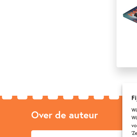
Fi
Wi
Over de auteur
Wi
vo
‘Z