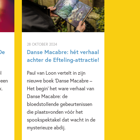
28 OKTOBER 2024
De
Danse Macabre: hét verhaal
achter de Efteling-attractie!
l
Paul van Loon vertelt in zijn
 een
nieuwe boek ‘Danse Macabre –
k.
Het begin’ het ware verhaal van
Danse Macabre: de
bloedstollende gebeurtenissen
die plaatsvonden vóór het
spookspektakel dat wacht in de
mysterieuze abdij.