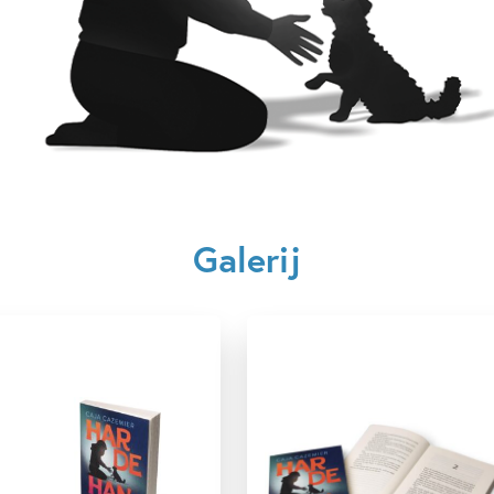
Uitgever:
Ploegs
Verschijningsdatum:
14-11-2
Kenmerken van dit boek
12+ jaar
Familie & gezin
Caja Cazemier
Galerij