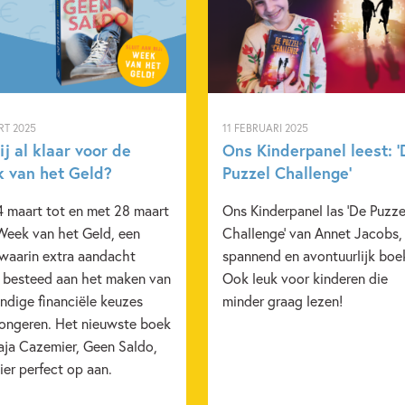
RT 2025
11 FEBRUARI 2025
ij al klaar voor de
Ons Kinderpanel leest: ‘
 van het Geld?
Puzzel Challenge’
4 maart tot en met 28 maart
Ons Kinderpanel las 'De Puzze
 Week van het Geld, een
Challenge' van Annet Jacobs,
waarin extra aandacht
spannend en avontuurlijk boe
 besteed aan het maken van
Ook leuk voor kinderen die
ndige financiële keuzes
minder graag lezen!
jongeren. Het nieuwste boek
aja Cazemier, Geen Saldo,
hier perfect op aan.