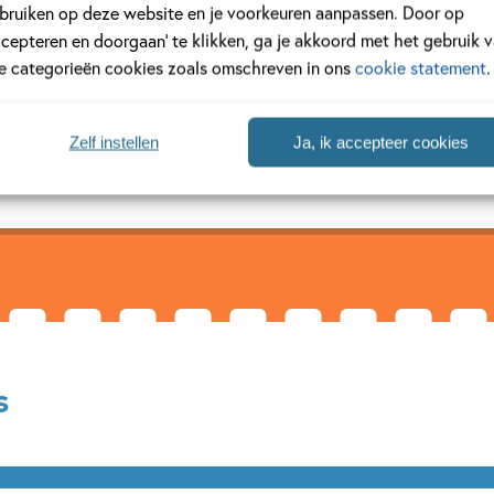
bruiken op deze website en je voorkeuren aanpassen. Door op
ier
ccepteren en doorgaan’ te klikken, ga je akkoord met het gebruik 
le categorieën cookies zoals omschreven in ons
cookie statement
.
in 1958 geboren in Spijkenisse, maar groeide op in Groningen. Als
erde Nederlandse taal- en letterkunde, waarbij ze zoveel mogelijk
jaar voor de klas. Haar...
Zelf instellen
Ja, ik accepteer cookies
s