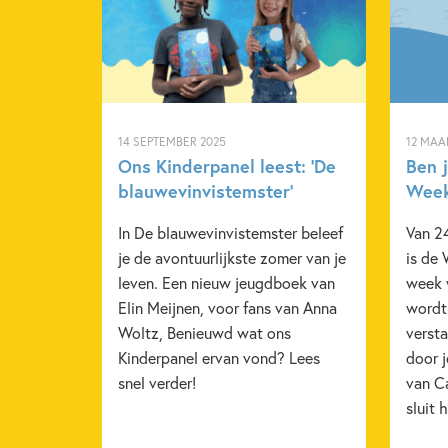
14 SEPTEMBER 2025
12 MAA
Ons Kinderpanel leest: ‘De
Ben j
blauwevinvistemster’
Week
In De blauwevinvistemster beleef
Van 2
je de avontuurlijkste zomer van je
is de
leven. Een nieuw jeugdboek van
week 
Elin Meijnen, voor fans van Anna
wordt
Woltz, Benieuwd wat ons
versta
Kinderpanel ervan vond? Lees
door 
snel verder!
van C
sluit 