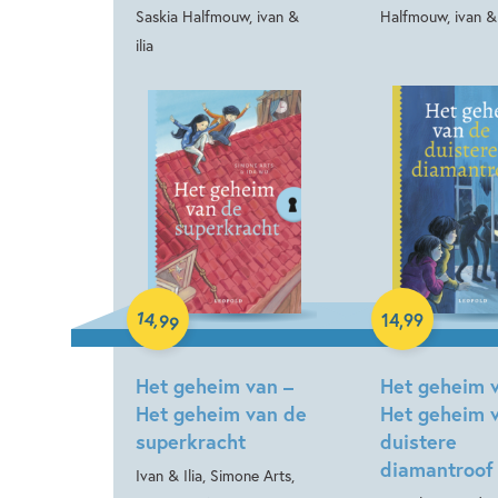
Saskia Halfmouw, ivan &
Halfmouw, ivan & 
ilia
Hardcover
14
,
14
,
99
99
Hardcover
Het geheim van –
Het geheim 
Het geheim van de
Het geheim 
superkracht
duistere
diamantroof
Ivan & Ilia, Simone Arts,