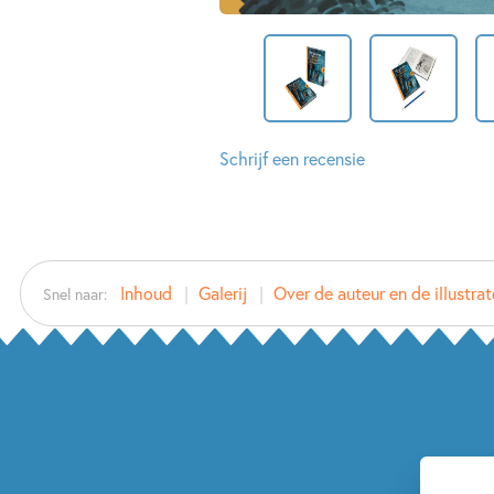
Schrijf een recensie
Inhoud
Galerij
Over de auteur en de illustrat
Snel naar: