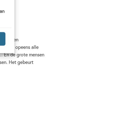
van
omen. Een
mee je opeens alle
… En de grote mensen
ssen. Het gebeurt