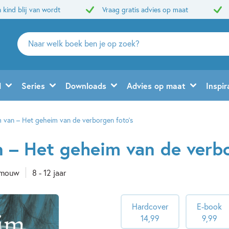
 kind blij van wordt
Vraag gratis advies op maat
Zoeken
naar
boeken,
auteurs
d
Series
Downloads
Advies op maat
Inspir
en
uitgevers
 van – Het geheim van de verborgen foto’s
 – Het geheim van de verbo
fmouw
8 - 12 jaar
Hardcover
E-book
14
,
99
9
,
99