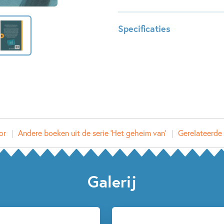
met een neef die nergens zin in
een ruzie doorzoekt Lasse stiek
Specificaties
wat zijn leven verandert… Ste
Lasse te maken heeft. Midden in
Leeftijdsindicatie:
8 - 12 j
antwoorden.
ISBN:
97890
NUR:
282
Type:
Luister
Auteur(s):
ivan & i
Illustrator:
Saskia
or
Andere boeken uit de serie 'Het geheim van'
Gerelateerde 
Prijs:
9
,
99
Duur:
1 uur e
Uitgever:
Leopol
Galerij
Verschijningsdatum:
07-01-
Kenmerken van dit boek