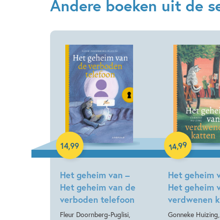
Andere boeken uit de se
Hardcover
Hardcover
99
,
14
,
99
14
Het geheim van –
Het geheim 
Het geheim van de
Het geheim 
verboden telefoon
verdwenen k
Fleur Doornberg-Puglisi,
Gonneke Huizing,