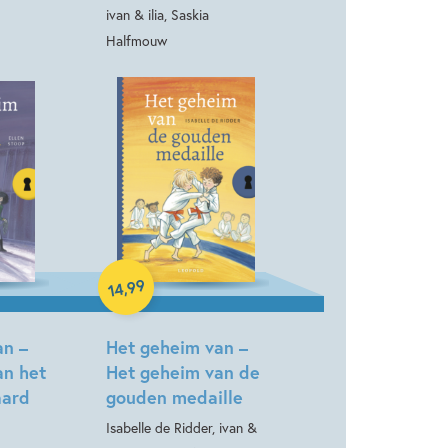
ivan & ilia, Saskia
Halfmouw
Hardcover
99
,
14
an –
Het geheim van –
an het
Het geheim van de
aard
gouden medaille
Isabelle de Ridder, ivan &