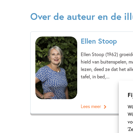
Over de auteur en de ill
Ellen Stoop
Ellen Stoop (1962) groeid
hield van buitenspelen, m
lezen, deed ze dat het alle
tafel, in bed,...
Fi
Lees meer
Wi
Wi
vo
‘Z