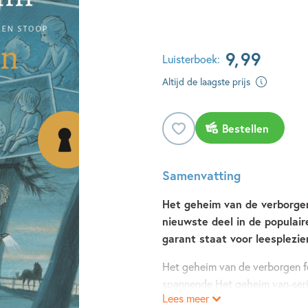
9
,
99
Luisterboek:
Altijd de laagste prijs
Bestellen
Samenvatting
Het geheim van de verborgen 
nieuwste deel in de populaire
garant staat voor leesplezie
Het geheim van de verborgen fo
spannende Het geheim van-serie
Lees meer
logeren. Stom! vindt Lasse. Zijn