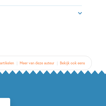
 heeft en alles wat Lasse leuk vindt afkraakt. Na
em de spullen van Steef. En dan vindt hij iets
ef heeft een geheim, een groot geheim dat met
 de nacht sluipen ze het huis uit, op zoek naar
aar
25890025
boek
lia, Ellen Stoop
 Halfmouw
artikelen
Meer van deze auteur
Bekijk ook eens
n 30 minuten
d
2026