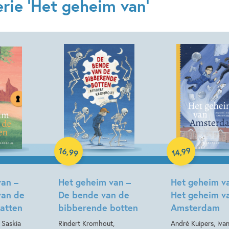
rie 'Het geheim van'
Hardcover
Hardcover
16
99
,
,
99
14
van –
Het geheim van –
Het geheim v
van de
De bende van de
Het geheim v
atten
bibberende botten
Amsterdam
 Saskia
Rindert Kromhout,
André Kuipers, ivan 