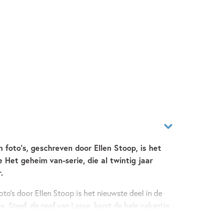
foto's, geschreven door Ellen Stoop, is het
 Het geheim van-serie, die al twintig jaar
r.
to's door Ellen Stoop is het nieuwste deel in de
. Steef, de neef van Lasse, komt de hele vakantie
 kamer is veel te klein om te delen. En al helemaal