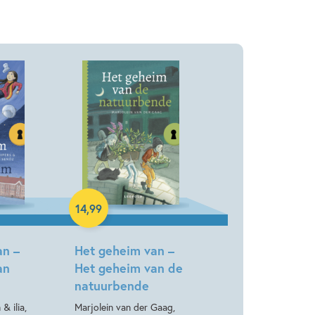
Hardcover
14
,
99
an –
Het geheim van –
an
Het geheim van de
natuurbende
& ilia,
Marjolein van der Gaag,