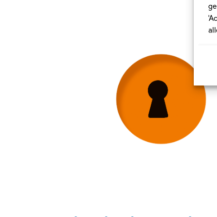
ge
‘A
al