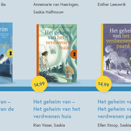
ilia
Annemarie van Haeringen,
Esther Leeuwrik
Saskia Halfmouw
Hardcover
Hardcover
99
14
,
,
99
14
van –
Het geheim van –
Het geheim v
van de
Het geheim van het
Het geheim v
verdwenen huis
verdwenen p
Rian Visser, Saskia
Ellen Stoop, Saskia