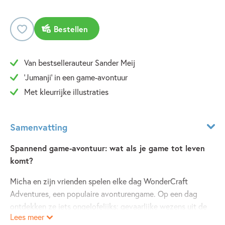
Bestellen
Van bestsellerauteur Sander Meij
'Jumanji' in een game-avontuur
Met kleurrijke illustraties
Samenvatting
Spannend game-avontuur: wat als je game tot leven
komt?
Micha en zijn vrienden spelen elke dag WonderCraft
Adventures, een populaire avonturengame. Op een dag
ontdekken ze iets ongelofelijks: gevaarlijke wezens uit de
Lees meer
game zijn tot leven gekomen, waaronder een vuurspuwende