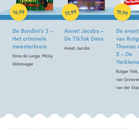
Hardcover
Hardcover
99
19
,
,
16
,
99
99
13
Hardcover
De Bandini’s 2 –
Annet Jacobs –
De avont
Het criminele
De TikTok Dans
van Rutg
meesterbrein
Thomas 
Annet Jacobs
5 – De
Ilona de Lange, Micky
Verkleins
Dirkzwager
Rutger Vink
van Grinsve
van der Sta