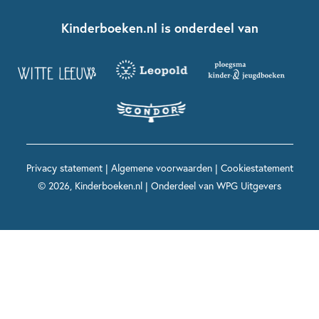
Boekentips 7 - 9 jaar
Fien en Teun
Nationale Voorleesdagen
Contact
Kinderboeken.nl is onderdeel van
Kinderboeken diversiteit
Boekentips 9 - 12 jaar
Kikker
Griffels en Penselen
Advies op maat
Grappige kinderboeken
Boekentips 12+ jaar
Spekkie en Sproet
Woutertje Pieterse Prijs
Nieuwsbrief
Spannende kinderboeken
Boekentips 15+ jaar
Mees Kees
Kinderboeken top 10
Alle boeken per onderwerp
Voor volwassenen
De regels van Floor
Prentenboeken top 10
Privacy statement
|
Algemene voorwaarden
|
Cookiestatement
Maxi & Helium
© 2026, Kinderboeken.nl | Onderdeel van
WPG Uitgevers
Voor het onderwijs
Alle kinderboekenpersonages