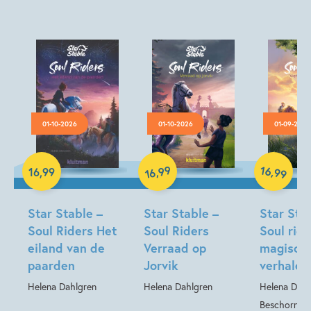
Dieren & natuur
Fantasie
Fantasie & magie
Helena Dahlgren
01-10-2026
01-10-2026
01-09-2026
Hardcover
Hardcover
99
16
,
,
16
,
99
99
16
Hardcover
Star Stable –
Star Stable –
Star Sta
Soul Riders Het
Soul Riders
Soul ride
eiland van de
Verraad op
magisch
paarden
Jorvik
verhalen
Helena Dahlgren
Helena Dahlgren
Helena Dahl
Beschorner