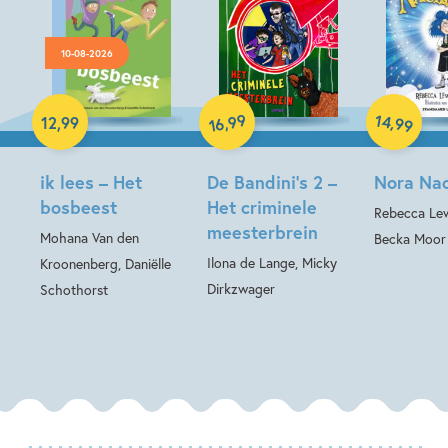
10-08-2026
Hardcover
Hardcover
Hardcover
99
14
,
,
12
,
99
99
16
ik lees – Het
De Bandini’s 2 –
Nora Nac
bosbeest
Het criminele
Rebecca Lew
meesterbrein
Mohana Van den
Becka Moor
Ilona de Lange, Micky
Kroonenberg, Daniëlle
Dirkzwager
Schothorst