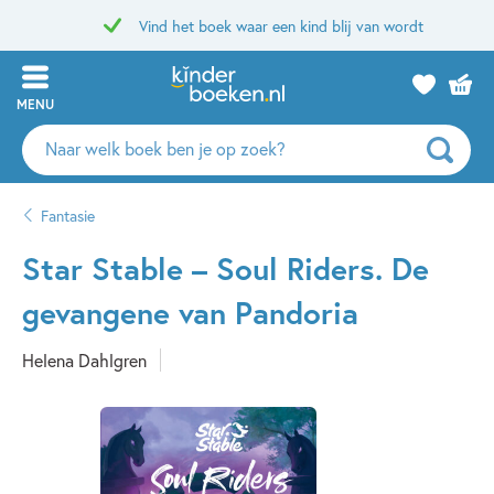
Vind het boek waar een kind blij van wordt
MENU
Zoeken
naar
boeken,
Fantasie
auteurs
en
Star Stable – Soul Riders. De
uitgevers
gevangene van Pandoria
Helena Dahlgren