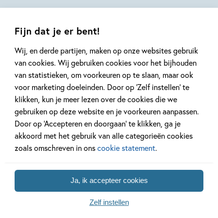
Fijn dat je er bent!
Wij, en derde partijen, maken op onze websites gebruik
van cookies. Wij gebruiken cookies voor het bijhouden
van statistieken, om voorkeuren op te slaan, maar ook
voor marketing doeleinden. Door op ‘Zelf instellen’ te
Gerelateerde artikelen
klikken, kun je meer lezen over de cookies die we
gebruiken op deze website en je voorkeuren aanpassen.
Door op ‘Accepteren en doorgaan’ te klikken, ga je
Achtergrond
Kinderpanel
akkoord met het gebruik van alle categorieën cookies
zoals omschreven in ons
cookie statement
.
Ja, ik accepteer cookies
30 JUNI 2026
2 MEI 2024
Beatrix Potter 160 jaar!
Ons Kinderpane
Zelf instellen
boom die een 