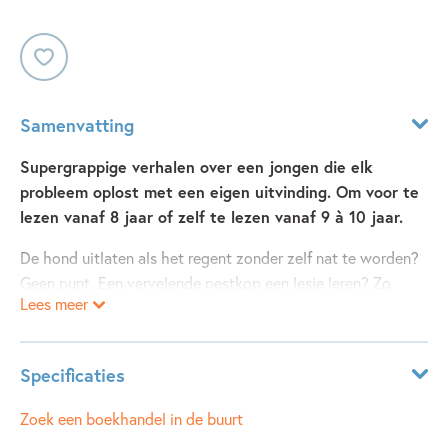
Samenvatting
Supergrappige verhalen over een jongen die elk
probleem oplost met een eigen uitvinding. Om voor te
lezen vanaf 8 jaar of zelf te lezen vanaf 9 à 10 jaar.
De hond uitlaten als het regent zonder zelf nat te worden?
Geen punt. Een vervelende pestkop een lesje leren? Zo
Lees meer
gepiept. Verse croissantjes halen in het dorp aan de andere
kant van de berg? Dat kan veel makkelijker! Je kunt het zo
gek niet bedenken, of Stijn vindt er wel een oplossing voor
Specificaties
uit in dit dikke boek vol grappige verhalen.
Leeftijdsindicatie:
8 - 12 jaar
Zoek een boekhandel in de buurt
Drie boeken in één:
Stijn, uitvinder
,
Bommetje!
en
Stijn,
ISBN:
9789021678092