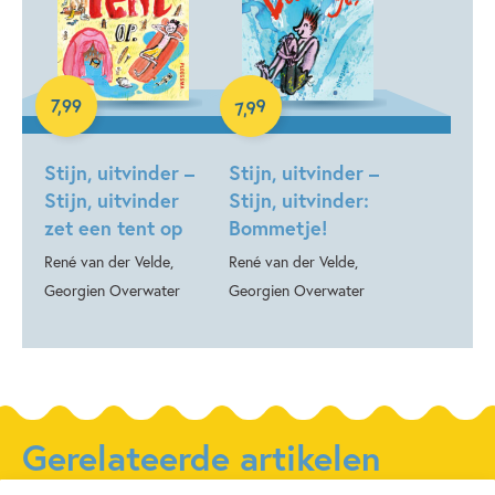
E-book
E-book
99
7
,
99
,
7
Stijn, uitvinder –
Stijn, uitvinder –
Stijn, uitvinder
Stijn, uitvinder:
zet een tent op
Bommetje!
René van der Velde,
René van der Velde,
Georgien Overwater
Georgien Overwater
Gerelateerde artikelen