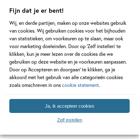
Fijn dat je er bent!
Achtergrond
Kinderpanel
Wij, en derde partijen, maken op onze websites gebruik
van cookies. Wij gebruiken cookies voor het bijhouden
van statistieken, om voorkeuren op te slaan, maar ook
voor marketing doeleinden. Door op ‘Zelf instellen’ te
20 APRIL 2026
27 FEBRUARI 2026
klikken, kun je meer lezen over de cookies die we
Oplossing ‘De schaduwroof’
Ons Kinderpane
gebruiken op deze website en je voorkeuren aanpassen.
puzzel!
regent ganzen’
Door op ‘Accepteren en doorgaan’ te klikken, ga je
akkoord met het gebruik van alle categorieën cookies
zoals omschreven in ons
cookie statement
.
Lees meer
Lees meer
Ja, ik accepteer cookies
Bekijk alle artikelen
Zelf instellen