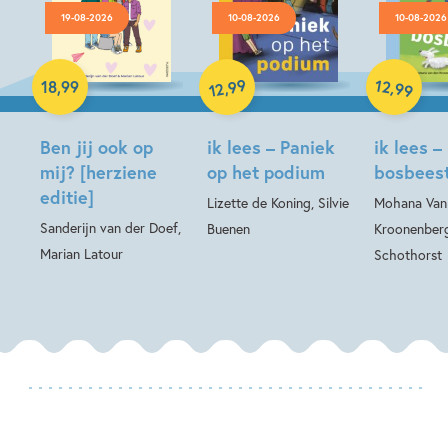
19-08-2026
10-08-2026
10-08-2026
Hardcover
99
12
,
,
18
,
99
99
12
Hardcover
Hardcover
Ben jij ook op
ik lees – Paniek
ik lees –
mij? [herziene
op het podium
bosbees
editie]
Lizette de Koning, Silvie
Mohana Van
Sanderijn van der Doef,
Buenen
Kroonenberg
Marian Latour
Schothorst