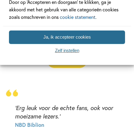
Door op ‘Accepteren en doorgaan’ te klikken, ga je
inspireren. Met spannende verhalen, grappige weetjes en
akkoord met het gebruik van alle categorieën cookies
coole illustraties is
Voetbalhelden
perfect voor beginnende
zoals omschreven in ons
cookie statement
.
lezers én echte voetbalfanaten.
Kruip in de schoenen van je helden en beleef hun avonturen
Ja, ik accepteer cookies
alsof je zelf op het veld staat!
Zelf instellen
Lees verder
'Erg leuk voor de echte fans, ook voor
moeizame lezers.'
NBD Biblion