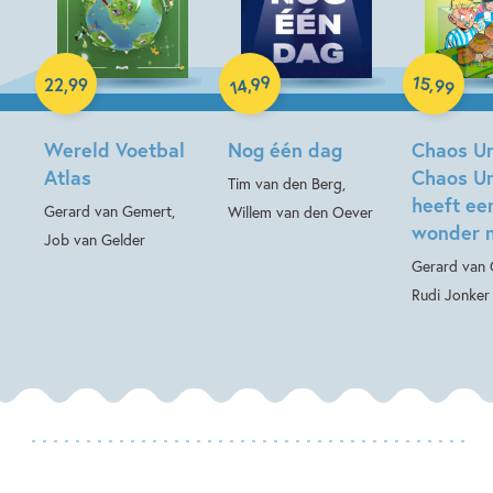
Paperback
Hardcover
99
15
,
,
22
,
99
99
14
Hardcover
Wereld Voetbal
Nog één dag
Chaos Un
Atlas
Chaos Un
Tim van den Berg,
heeft ee
Gerard van Gemert,
Willem van den Oever
wonder n
Job van Gelder
Gerard van 
Rudi Jonker