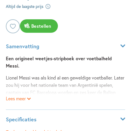
Altijd de laagste prijs
Bestellen
Samenvatting
Een origineel weetjes-stripboek over voetbalheld
Messi.
Lionel Messi was als kind al een geweldige voetballer. Later
zou hij voor het nationale team van Argentinië spelen,
captain van FC Barcelona worden en zes keer de Ballon
Lees meer
d’Or-prijs winnen.
Dit handzame boekje vertelt Messi’s verhaal aan de hand
van grappige striptekeningen. Vol weetjes, statistieken en
Specificaties
info over voetbaltechniek. Leer alles wat er te weten valt
over Messi… en waarom hij de beste is!