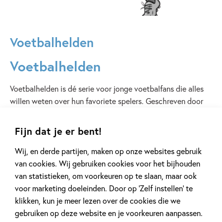
Voetbalhelden
Voetbalhelden
Voetbalhelden is dé serie voor jonge voetbalfans die alles
willen weten over hun favoriete spelers. Geschreven door
Simon Mugford en rijk geïllustreerd, brengen deze boeken
de verhalen van ’s werelds grootste voetbalsterren tot
Fijn dat je er bent!
leven. Van hun eerste stappen op het voetbalveld tot de
glorie van volle stadions en legendarische doelpunten –
Wij, en derde partijen, maken op onze websites gebruik
elke titel geeft een kijkje achter de schermen van hun weg
van cookies. Wij gebruiken cookies voor het bijhouden
naar succes.
van statistieken, om voorkeuren op te slaan, maar ook
voor marketing doeleinden. Door op ‘Zelf instellen’ te
klikken, kun je meer lezen over de cookies die we
Ontdek hoe spelers als Messi, Ronaldo, Mbappé en vele
gebruiken op deze website en je voorkeuren aanpassen.
anderen uitgroeiden tot de helden die miljoenen fans