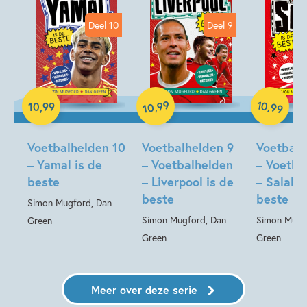
Deel 10
Deel 9
Hardcover
99
10
,
,
10
,
99
99
10
Hardcover
Hardcover
Voetbalhelden 10
Voetbalhelden 9
Voetbalh
– Yamal is de
– Voetbalhelden
– Voetba
beste
– Liverpool is de
– Salah i
beste
beste
Simon Mugford, Dan
Simon Mugford, Dan
Simon Mugf
Green
Green
Green
Meer over deze serie