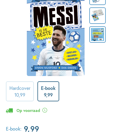
Hardcover
E-book
10
,
99
9
,
99
Op voorraad
9
,
99
E-book: