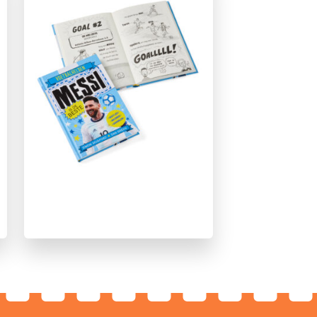
Kinderboeken over voetbal
Non-fictie
Sport
Simon Mugford
Dan Green