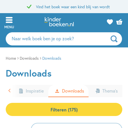
Vind het boek waar een kind blij van wordt
MENU
Zoeken
naar
boeken,
auteurs
Home
Downloads
Downloads
en
Downloads
uitgevers
ters
Inspiratie
Downloads
Thema’s
Filteren (175)