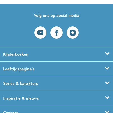
Volg ons op social media
Kinderboeken
Voorleesboeken
Leeftijdspagina’s
Prentenboeken
Boekentips 0 - 1,5 jaar
Series & karakters
Peuterboeken
Boekentips 1,5 - 3 jaar
De Gorgels
Inspiratie & nieuws
Babyboeken
Boekentips 3 - 5 jaar
Dog Man
Kinderboekenweek
Contact
Sprookjesboeken