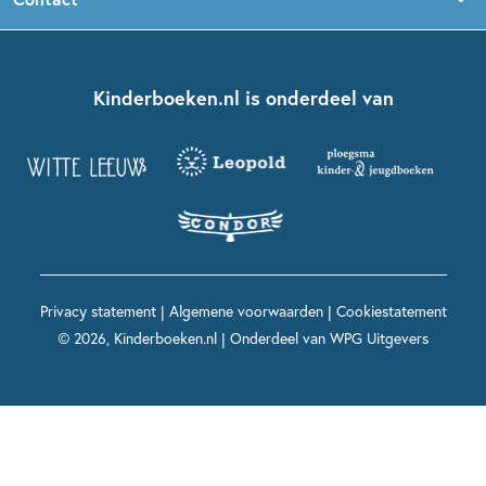
Boekentips 5 - 7 jaar
Dolfje Weerwolfje
Kinderjury
Over ons
Kinderboeken klassiekers
Boekentips 7 - 9 jaar
Fien en Teun
Nationale Voorleesdagen
Contact
Kinderboeken.nl is onderdeel van
Kinderboeken diversiteit
Boekentips 9 - 12 jaar
Kikker
Griffels en Penselen
Advies op maat
Grappige kinderboeken
Boekentips 12+ jaar
Spekkie en Sproet
Woutertje Pieterse Prijs
Nieuwsbrief
Spannende kinderboeken
Boekentips 15+ jaar
Mees Kees
Kinderboeken top 10
Alle boeken per onderwerp
Voor volwassenen
De regels van Floor
Prentenboeken top 10
Privacy statement
|
Algemene voorwaarden
|
Cookiestatement
Maxi & Helium
© 2026, Kinderboeken.nl | Onderdeel van
WPG Uitgevers
Voor het onderwijs
Alle kinderboekenpersonages