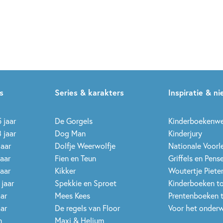
s
Series & karakters
Inspiratie & n
 jaar
De Gorgels
Kinderboekenw
 jaar
Dog Man
Kinderjury
jaar
Dolfje Weerwolfje
Nationale Voor
jaar
Fien en Teun
Griffels en Pens
jaar
Kikker
Woutertje Pieter
 jaar
Spekkie en Sproet
Kinderboeken t
aar
Mees Kees
Prentenboeken 
aar
De regels van Floor
Voor het onderw
n
Maxi & Helium