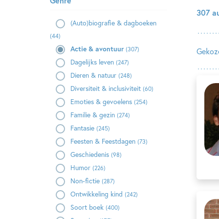
Genre
307 a
(Auto)biografie & dagboeken
(44)
Actie & avontuur
(307)
Gekoze
Dagelijks leven
(247)
Dieren & natuur
(248)
Diversiteit & inclusiviteit
(60)
Emoties & gevoelens
(254)
Familie & gezin
(274)
Fantasie
(245)
Feesten & Feestdagen
(73)
Geschiedenis
(98)
Humor
(226)
Non-fictie
(287)
Ontwikkeling kind
(242)
Soort boek
(400)