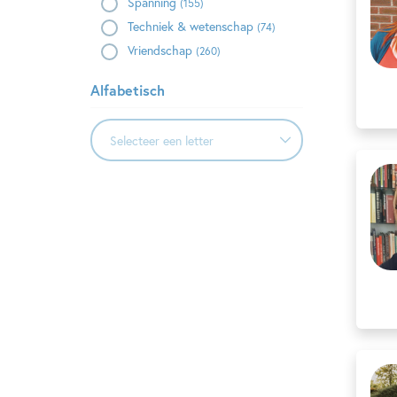
Spanning
(155)
Techniek & wetenschap
(74)
Vriendschap
(260)
Alfabetisch
Selecteer een letter
Selecteer een letter
A
B
C
D
E
F