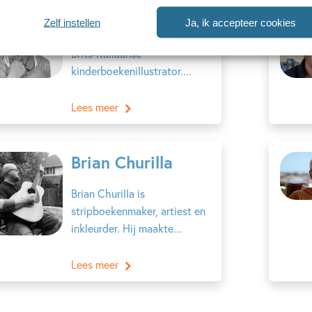
Simona Ceccarelli
Zelf instellen
Ja, ik accepteer cookies
Simona Ceccarelli is een
Brits-Italiaanse
kinderboekenillustrator....
Lees meer
Brian Churilla
Brian Churilla is
stripboekenmaker, artiest en
inkleurder. Hij maakte...
Lees meer