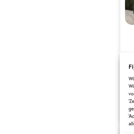
G
H
I
J
K
Fi
L
M
Wi
Wi
N
vo
‘Z
O
ge
P
‘A
al
Q