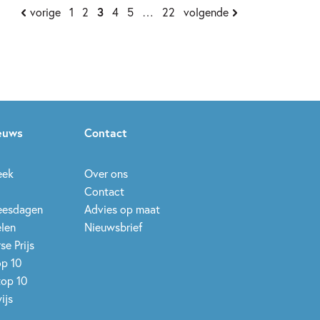
vorige
1
2
3
4
5
…
22
volgende
ieuws
Contact
eek
Over ons
Contact
leesdagen
Advies op maat
elen
Nieuwsbrief
se Prijs
op 10
top 10
ijs