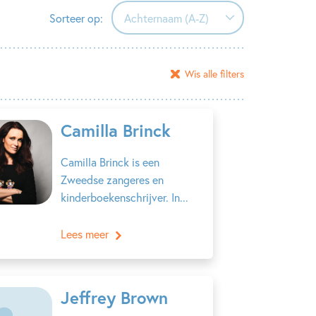
Sorteer op:
Achternaam (A-Z)
Achternaam (A-Z)
Wis alle filters
Achternaam (Z-A)
Voornaam (A-Z)
Camilla Brinck
Voornaam (Z-A)
Camilla Brinck is een
Zweedse zangeres en
kinderboekenschrijver. In...
Lees meer
Jeffrey Brown