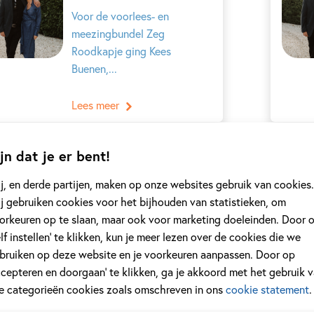
Voor de voorlees- en
meezingbundel Zeg
Roodkapje ging Kees
Buenen,...
Lees meer
jn dat je er bent!
Honor Cargill
j, en derde partijen, maken op onze websites gebruik van cookies.
Honor Cargill schrijft samen
j gebruiken cookies voor het bijhouden van statistieken, om
met haar moeder Perdita
orkeuren op te slaan, maar ook voor marketing doeleinden. Door 
Cargill de serie...
elf instellen’ te klikken, kun je meer lezen over de cookies die we
bruiken op deze website en je voorkeuren aanpassen. Door op
Lees meer
ccepteren en doorgaan’ te klikken, ga je akkoord met het gebruik 
le categorieën cookies zoals omschreven in ons
cookie statement
.