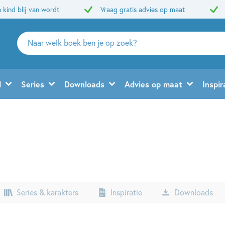
 kind blij van wordt
Vraag gratis advies op maat
Zoeken
naar
boeken,
auteurs
d
Series
Downloads
Advies op maat
Inspir
en
uitgevers
Series & karakters
Inspiratie
Downloads