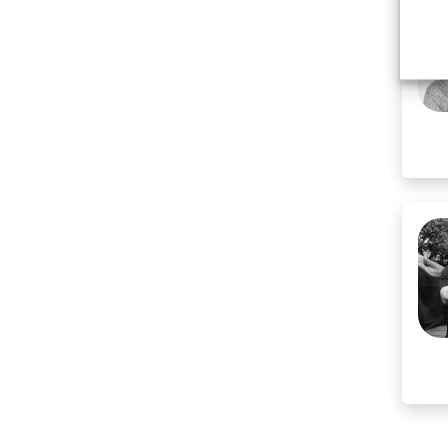
R
S
T
U
V
W
X
Y
Z