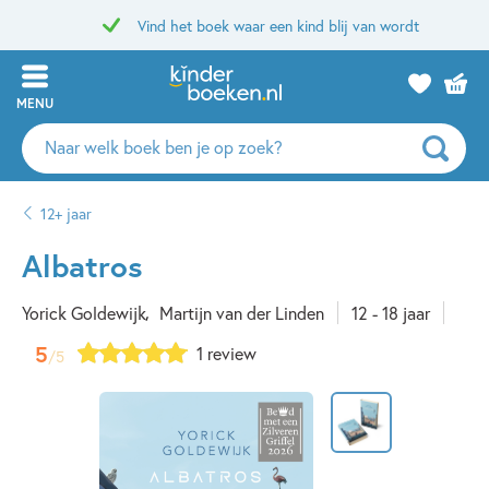
Vind het boek waar een kind blij van wordt
MENU
Zoeken
naar
boeken,
12+ jaar
auteurs
en
Albatros
uitgevers
Yorick Goldewijk
Martijn van der Linden
12 - 18 jaar
5
1 review
/5