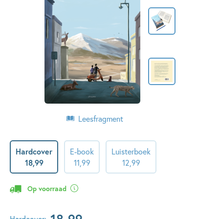
Leesfragment
Hardcover
E-book
Luisterboek
18
,
99
11
,
99
12
,
99
Op voorraad
18
,
99
Hardcover: