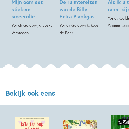
Mijn oom eet
De ruimtereizen
Als ik ui
stiekem
van de Billy
raam kij
smeerolie
Extra Plankgas
Yorick Golde
Yorick Goldewijk, Jeska
Yorick Goldewijk, Kees
Yvonne Lace
Verstegen
de Boer
Bekijk ook eens