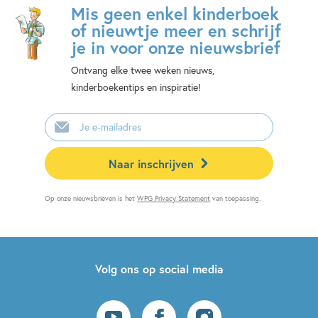
Mis geen enkel kinderboek
of nieuwtje meer en schrijf
je in voor onze nieuwsbrief
Ontvang elke twee weken nieuws,
kinderboekentips en inspiratie!
E-
mailadres
Naar inschrijven
Op onze nieuwsbrieven is het
WPG Privacy Statement
van toepassing.
Volg ons op social media