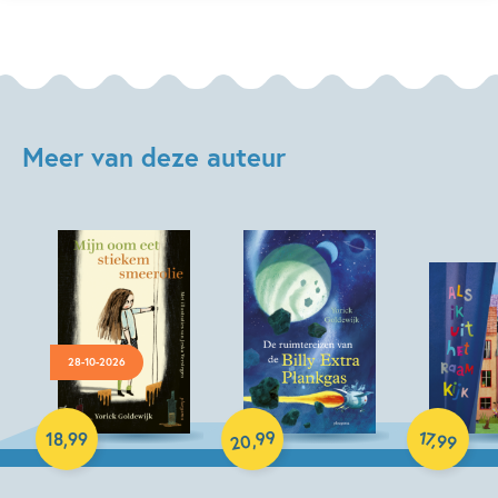
Meer van deze auteur
28-10-2026
Hardcover
Hardcover
Hardcover
99
17
,
,
18
,
99
99
20