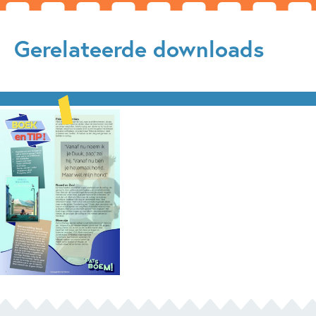
'Brutaal, swingend, ontroerend. En bovenal een belangrijk
boek. Lees Albatros!' – Gideon Samson, schrijver
Gerelateerde downloads