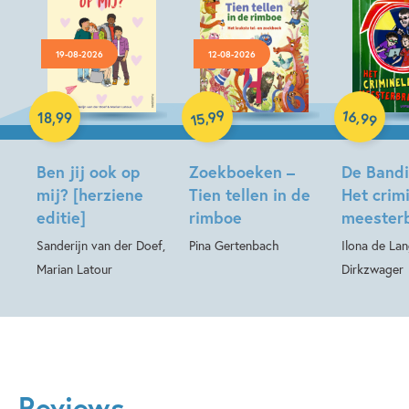
19-08-2026
12-08-2026
Hardcover
Hardcover
Hardcover
99
16
,
,
18
,
99
99
15
Ben jij ook op
Zoekboeken –
De Bandin
mij? [herziene
Tien tellen in de
Het crim
editie]
rimboe
meesterb
Sanderijn van der Doef,
Pina Gertenbach
Ilona de La
Marian Latour
Dirkzwager
Reviews