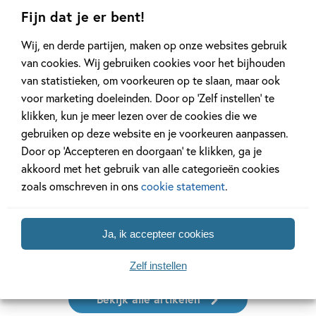
Gerelateerde artikelen
Fijn dat je er bent!
Wij, en derde partijen, maken op onze websites gebruik
van cookies. Wij gebruiken cookies voor het bijhouden
Kinderpanel
Interview
van statistieken, om voorkeuren op te slaan, maar ook
voor marketing doeleinden. Door op ‘Zelf instellen’ te
klikken, kun je meer lezen over de cookies die we
gebruiken op deze website en je voorkeuren aanpassen.
Door op ‘Accepteren en doorgaan’ te klikken, ga je
14 SEPTEMBER 2025
14 MEI 2025
Ons Kinderpanel leest: ‘De
Interview met
akkoord met het gebruik van alle categorieën cookies
blauwevinvistemster’
over ‘Neem een
zoals omschreven in ons
cookie statement
.
Ja, ik accepteer cookies
Lees meer
Lees meer
Zelf instellen
Bekijk alle artikelen